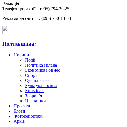
Редакція –
Телефон редакції –
(095) 794-29-25
Реклама на сайті –
,
(095) 750-18-53
Полтавщина
:
Новини
Події
Політика і влада
Економіка і бізнес
Спорт
Суспільство
Культура і освіта
Кримінал
Здоров’я
Цікавинки
Проекти
Блоги
Фоторепортажі
Архів