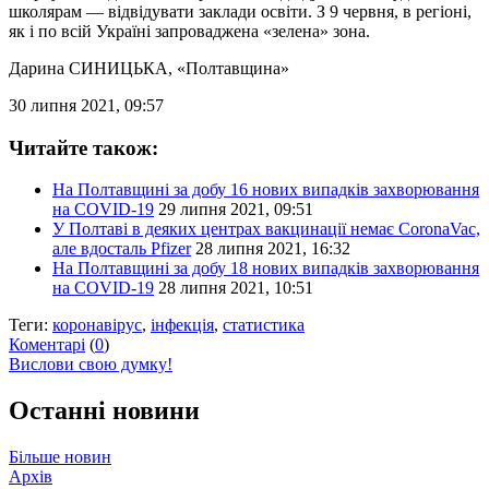
школярам — відвідувати заклади освіти. З 9 червня, в регіоні,
як і по всій Україні запроваджена «зелена» зона.
Дарина СИНИЦЬКА
, «Полтавщина»
30 липня 2021, 09:57
Читайте також:
На Полтавщині за добу 16 нових випадків захворювання
на COVID-19
29 липня 2021, 09:51
У Полтаві в деяких центрах вакцинації немає CoronaVac,
але вдосталь Pfizer
28 липня 2021, 16:32
На Полтавщині за добу 18 нових випадків захворювання
на COVID-19
28 липня 2021, 10:51
Теги:
коронавірус
,
інфекція
,
статистика
Коментарі
(
0
)
Вислови свою думку!
Останні новини
Більше новин
Архів