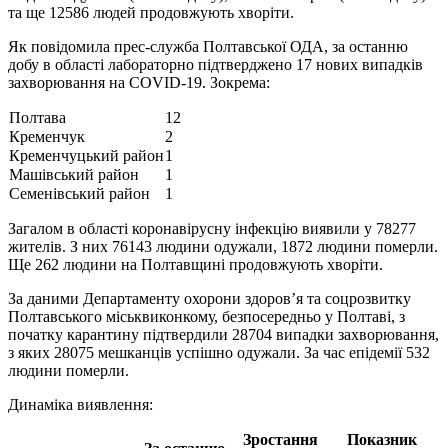
та ще 12586 людей продовжують хворіти.
Як повідомила прес-служба Полтавської ОДА, за останню
добу в області лабораторно підтверджено 17 нових випадків
захворювання на COVID-19. Зокрема:
Полтава
12
Кременчук
2
Кременчуцький район
1
Машівcький район
1
Семенівський район
1
Загалом в області коронавірусну інфекцію виявили у 78277
жителів. З них 76143 людини одужали, 1872 людини померли.
Ще 262 людини на Полтавщині продовжують хворіти.
За даними Департаменту охорони здоров’я та соцрозвитку
Полтавського міськвиконкому, безпосередньо у Полтаві, з
початку карантину підтвердили 28704 випадки захворювання,
з яких 28075 мешканців успішно одужали. За час епідемії 532
людини померли.
Динаміка виявлення:
Зростання
Показник