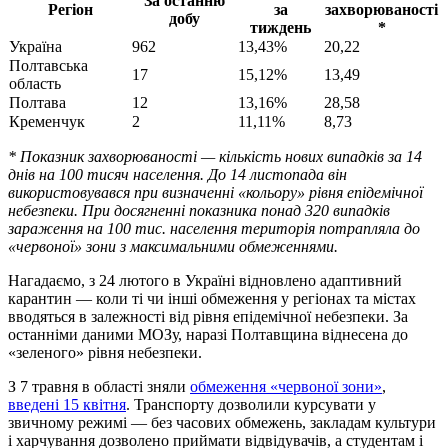
За останню
Регіон
за
захворюваності
добу
тиждень
*
Україна
962
13,43%
20,22
Полтавська
17
15,12%
13,49
область
Полтава
12
13,16%
28,58
Кременчук
2
11,11%
8,73
* Показник захворюваності — кількість нових випадків за 14
днів на 100 тисяч населення. До 14 листопада він
використовувався при визначенні «кольору» рівня епідемічної
небезпеки. При досягненні показника понад 320 випадків
зараження на 100 тис. населення територія потрапляла до
«червоної» зони з максимальними обмеженнями.
Нагадаємо, з 24 лютого в Україні відновлено адаптивний
карантин — коли ті чи інші обмеження у регіонах та містах
вводяться в залежності від рівня епідемічної небезпеки. За
останніми даними МОЗу, наразі Полтавщина віднесена до
«зеленого» рівня небезпеки.
З 7 травня в області зняли
обмеження «червоної зони»
,
введені 15 квітня
. Транспорту дозволили курсувати у
звичному режимі — без часових обмежень, закладам культури
і харчування дозволено приймати відвідувачів, а студентам і