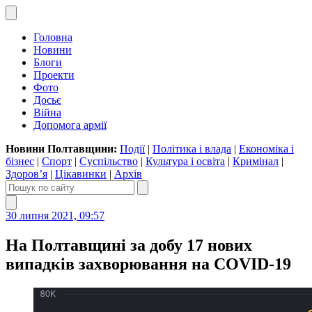
Головна
Новини
Блоги
Проекти
Фото
Досьє
Війна
Допомога армії
Новини Полтавщини:
Події
|
Політика і влада
|
Економіка і
бізнес
|
Спорт
|
Суспільство
|
Культура і освіта
|
Кримінал
|
Здоров’я
|
Цікавинки
|
Архів
30 липня 2021, 09:57
На Полтавщині за добу 17 нових
випадків захворювання на COVID-19