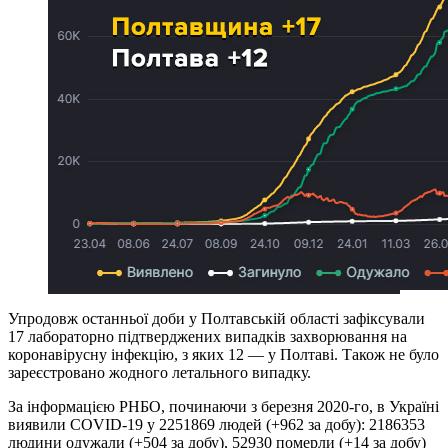
Упродовж останньої доби у Полтавській області зафіксували
17 лабораторно підтверджених випадків захворювання на
коронавірусну інфекцію, з яких 12 — у Полтаві. Також не було
зареєстровано жодного летального випадку.
За інформацією РНБО, починаючи з березня 2020-го, в Україні
виявили COVID-19 у 2251869 людей (+962 за добу): 2186353
людини одужали (+504 за добу), 52930 померли (+14 за добу)