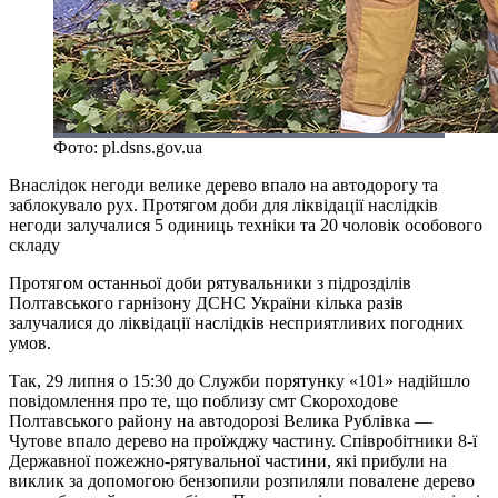
Фото: pl.dsns.gov.ua
Внаслідок негоди велике дерево впало на автодорогу та
заблокувало рух. Протягом доби для ліквідації наслідків
негоди залучалися 5 одиниць техніки та 20 чоловік особового
складу
Протягом останньої доби рятувальники з підрозділів
Полтавського гарнізону ДСНС України кілька разів
залучалися до ліквідації наслідків несприятливих погодних
умов.
Так, 29 липня о 15:30 до Служби порятунку «101» надійшло
повідомлення про те, що поблизу смт Скороходове
Полтавського району на автодорозі Велика Рублівка —
Чутове впало дерево на проїжджу частину. Співробітники 8-ї
Державної пожежно-рятувальної частини, які прибули на
виклик за допомогою бензопили розпиляли повалене дерево