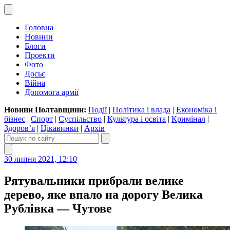
Головна
Новини
Блоги
Проекти
Фото
Досьє
Війна
Допомога армії
Новини Полтавщини:
Події
|
Політика і влада
|
Економіка і
бізнес
|
Спорт
|
Суспільство
|
Культура і освіта
|
Кримінал
|
Здоров’я
|
Цікавинки
|
Архів
30 липня 2021, 12:10
Рятувальники прибрали велике
дерево, яке впало на дорогу Велика
Рублівка — Чутове