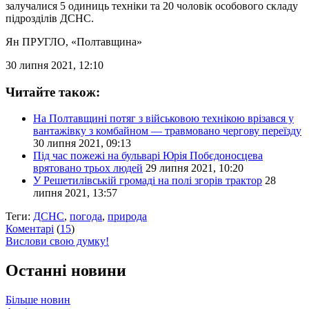
залучалися 5 одиниць техніки та 20 чоловік особового складу
підрозділів ДСНС.
Ян ПРУГЛО
, «Полтавщина»
30 липня 2021, 12:10
Читайте також:
На Полтавщині потяг з військовою технікою врізався у
вантажівку з комбайном — травмовано чергову переїзду
30 липня 2021, 09:13
Під час пожежі на бульварі Юрія Побєдоносцева
врятовано трьох людей
29 липня 2021, 10:20
У Решетилівській громаді на полі згорів трактор
28
липня 2021, 13:57
Теги:
ДСНС
,
погода
,
природа
Коментарі
(
15
)
Вислови свою думку!
Останні новини
Більше новин