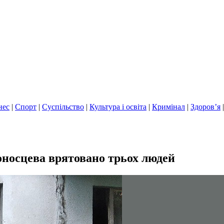
нес
|
Спорт
|
Суспільство
|
Культура і освіта
|
Кримінал
|
Здоров’я
оносцева врятовано трьох людей