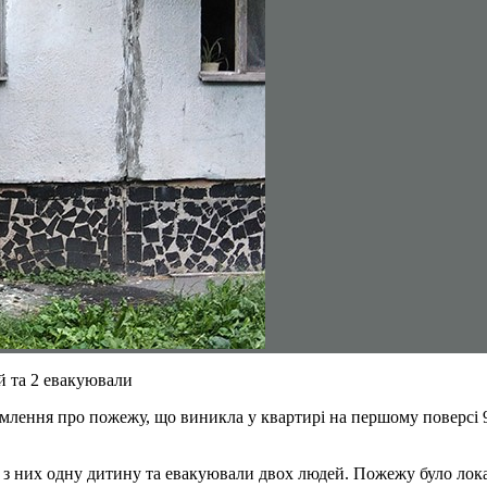
й та 2 евакуювали
омлення про пожежу, що виникла у квартирі на першому поверсі 
 з них одну дитину та евакуювали двох людей. Пожежу було локал