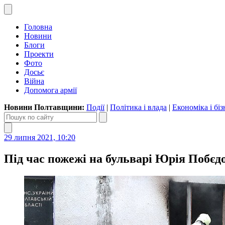
Головна
Новини
Блоги
Проекти
Фото
Досьє
Війна
Допомога армії
Новини Полтавщини:
Події
|
Політика і влада
|
Економіка і біз
29 липня 2021, 10:20
Під час пожежі на бульварі Юрія Побєд