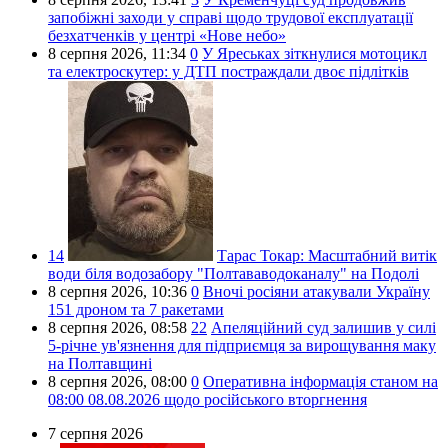
запобіжні заходи у справі щодо трудової експлуатації
безхатченків у центрі «Нове небо»
8 серпня 2026,
11:34
0
У Яреськах зіткнулися мотоцикл
та електроскутер: у ДТП постраждали двоє підлітків
14
Тарас Токар:
Масштабний витік
води біля водозабору "Полтававодоканалу" на Подолі
8 серпня 2026,
10:36
0
Вночі росіяни атакували Україну
151 дроном та 7 ракетами
8 серпня 2026,
08:58
22
Апеляційний суд залишив у силі
5-річне ув'язнення для підприємця за вирощування маку
на Полтавщині
8 серпня 2026,
08:00
0
Оперативна інформація станом на
08:00 08.08.2026 щодо російського вторгнення
7 серпня 2026