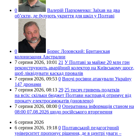
0
Валерій Пархоменко:
Заїхав на два
об’єкти, де будують укриття для шкіл у Полтаві
0
Борис Лозовский:
Британская
колонизация Австралии
7 серпня 2026,
10:01
21
У Полтаві за майже 20 млн грн
реконструюють аварійний колектор на Київському шосе,
щоб ліквідувати каскад провалів
7 серпня 2026,
09:53
0
Вночі росіяни атакували Україну
147 дронами
7 серпня 2026,
08:13
29
25 тисяч гривень податків
на всіх: скільки бюджет Полтави насправді отримує від
прокату електросамокатів (оновлено)
7 серпня 2026,
08:00
0
Оперативна інформація станом на
08:00 07.08.2026 щодо російського вторгнення
6 серпня 2026
6 серпня 2026,
19:18
0
Полтавський педагогічний
університет пропонує рішення, де в центрі уваги –