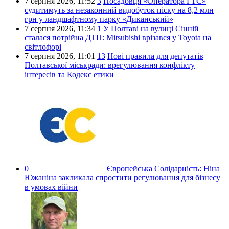
7 серпня 2026,
11:52
3
Посадовця «Оператора ГТС»
судитимуть за незаконний видобуток піску на 8,2 млн
грн у ландшафтному парку «Диканський»
7 серпня 2026,
11:34
1
У Полтаві на вулиці Сінній
сталася потрійна ДТП: Mitsubishi врізався у Toyota на
світлофорі
7 серпня 2026,
11:01
13
Нові правила для депутатів
Полтавської міськради: врегулювання конфлікту
інтересів та Кодекс етики
0
Європейська Солідарність:
Ніна
Южаніна закликала спростити регулювання для бізнесу
в умовах війни