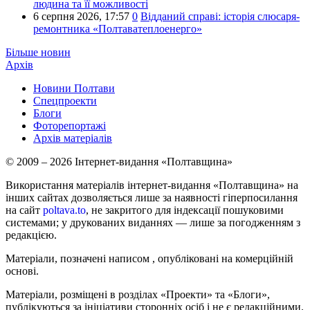
людина та її можливості
6 серпня 2026,
17:57
0
Відданий справі: історія слюсаря-
ремонтника «Полтаватеплоенерго»
Більше новин
Архів
Новини Полтави
Спецпроекти
Блоги
Фоторепортажі
Архів матеріалів
© 2009 – 2026 Інтернет-видання «Полтавщина»
Використання матеріалів інтернет-видання «Полтавщина» на
інших сайтах дозволяється лише за наявності гіперпосилання
на сайт
poltava.to
, не закритого для індексації пошуковими
системами; у друкованих виданнях — лише за погодженням з
редакцією.
Матеріали, позначені написом
, опубліковані на комерційній
основі.
Матеріали, розміщені в розділах «Проекти» та «Блоги»,
публікуються за ініціативи сторонніх осіб і не є редакційними.