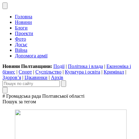
Головна
Новини
Блоги
Проекти
Фото
Досьє
Війна
Допомога армії
Новини Полтавщини:
Події
|
Політика і влада
|
Економіка і
бізнес
|
Спорт
|
Суспільство
|
Культура і освіта
|
Кримінал
|
Здоров’я
|
Цікавинки
|
Архів
# Громадська рада Полтавської області
Пошук за тегом