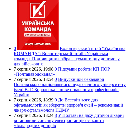
0
Волонтерський штаб "Українська
КОМАНДА":
Волонтерський штаб «Українська
команда. Полтавщини» зібрала гуманітарну допомогу
для військових
7 серпня 2026,
19:08
0
Підсумки роботи КП ПОР
«Полтававодоканал»
7 серпня 2026,
18:54
0
Випускники-бакалаври
Полтавського національного педагогічного університету
імені В. Г. Короленка – нове покоління професіоналів
України
7 серпня 2026,
18:39
0
До Всесвітнього дня
офтальмології: як зберегти здоров'я очей – рекомендації
лікаря-офтальмолога ПДМУ
7 серпня 2026,
18:24
8
У Полтаві на даху дитячої лікарні
встановили сонячну електростанцію за кошти
міжнародних донорів