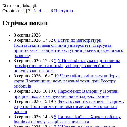
Більше публікацій
Сторінки:
1
|
2
|
3
|
4
| ... |
6
Наступна
Стрічка новин
8 серпня 2026
8 серпня 2026,
17:52
0
Вступ до магістратури
Полтавський педагогічний університет: стартував
прийом заяв – обирайте наступний рівень професійного
розвитку
8 серпня 2026,
17:23
5
У Полтаві скасували дозволи на
розміщення низки кіосків, які продавали вейпи та
порушували правила
8 серпня 2026,
16:47
19
Через війну змінилася виборча
карта Полтавщини: чому важливі точні дані Реєстру
виборців
8 серпня 2026,
16:10
0
Пархоменко Валерій: у Полтаві
працює школа з веслування на байдарках і каное
8 серпня 2026,
15:19
7
Замість свастик і лайки — стрижі:
у центрі Полтави містяни власними силами оновили
паркан
8 серпня 2026,
14:25
5
На трасі Київ — Харків поблизу
Іванівки на ходу загорілася вантажівка
8 серпня 2026,
13:41
3
У Кременчуці суд продовжив