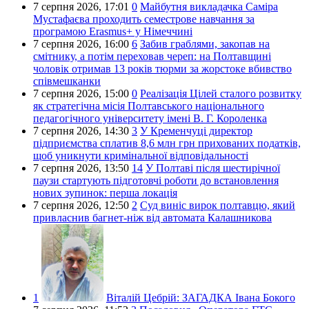
7 серпня 2026,
17:01
0
Майбутня викладачка Саміра
Мустафаєва проходить семестрове навчання за
програмою Erasmus+ у Німеччині
7 серпня 2026,
16:00
6
Забив граблями, закопав на
смітнику, а потім переховав череп: на Полтавщині
чоловік отримав 13 років тюрми за жорстоке вбивство
співмешканки
7 серпня 2026,
15:00
0
Реалізація Цілей сталого розвитку
як стратегічна місія Полтавського національного
педагогічного університету імені В. Г. Короленка
7 серпня 2026,
14:30
3
У Кременчуці директор
підприємства сплатив 8,6 млн грн прихованих податків,
щоб уникнути кримінальної відповідальності
7 серпня 2026,
13:50
14
У Полтаві після шестирічної
паузи стартують підготовчі роботи до встановлення
нових зупинок: перша локація
7 серпня 2026,
12:50
2
Суд виніс вирок полтавцю, який
привласнив багнет-ніж від автомата Калашникова
1
Віталій Цебрій:
ЗАГАДКА Івана Бокого