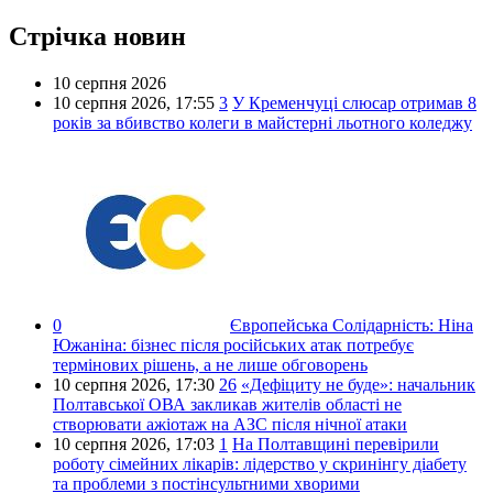
Стрічка новин
10 серпня 2026
10 серпня 2026,
17:55
3
У Кременчуці слюсар отримав 8
років за вбивство колеги в майстерні льотного коледжу
0
Європейська Солідарність:
Ніна
Южаніна: бізнес після російських атак потребує
термінових рішень, а не лише обговорень
10 серпня 2026,
17:30
26
«Дефіциту не буде»: начальник
Полтавської ОВА закликав жителів області не
створювати ажіотаж на АЗС після нічної атаки
10 серпня 2026,
17:03
1
На Полтавщині перевірили
роботу сімейних лікарів: лідерство у скринінгу діабету
та проблеми з постінсультними хворими