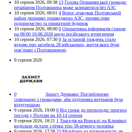
10 серпня 2026,
09:38
13
Голова Опішнянської громади:
незабаром Полтавщина може залишитися без АЗС
10 серпня 2026,
08:01
4
Ворог атакував Полтавський
район дронами: пошкоджено АЗС, промислове
підприємство та приватний будинок
10 серпня 2026,
08:00
0
Оперативна інформація станом
на 08:00 10.08.2026 щодо російського вторгнення
10 серпня 2026,
07:30
0
За останній тиждень стало
відомо про загибель 28 військових, життя яких були
пов’язані з Полтавщиною
9 серпня 2026
0
Захист Держави:
Поглиблюємо
співпрацю з громадами, аби підтримка ветеранів була
відчутнішою
9 серпня 2026,
19:00
0
Від спеки до прохолоди: прогноз
погоди у Полтаві на 10-14 серпня
9 серпня 2026,
18:21
1
Трагедія на Ворсклі: на Климівці
водолази дістали з річки тіло 58-річного чоловіка
9 серпня 2026,
17:58
33
Мільйони на впізнаваність: як