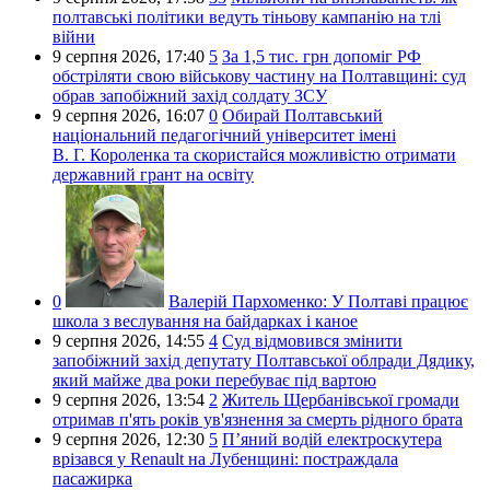
полтавські політики ведуть тіньову кампанію на тлі
війни
9 серпня 2026,
17:40
5
За 1,5 тис. грн допоміг РФ
обстріляти свою військову частину на Полтавщині: суд
обрав запобіжний захід солдату ЗСУ
9 серпня 2026,
16:07
0
Обирай Полтавський
національний педагогічний університет імені
В. Г. Короленка та скористайся можливістю отримати
державний грант на освіту
0
Валерій Пархоменко:
У Полтаві працює
школа з веслування на байдарках і каное
9 серпня 2026,
14:55
4
Суд відмовився змінити
запобіжний захід депутату Полтавської облради Дядику,
який майже два роки перебуває під вартою
9 серпня 2026,
13:54
2
Житель Щербанівської громади
отримав п'ять років ув'язнення за смерть рідного брата
9 серпня 2026,
12:30
5
П’яний водій електроскутера
врізався у Renault на Лубенщині: постраждала
пасажирка