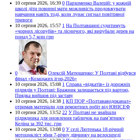
10 серпня 2026,
16:39
0
Пархоменко Валерій: у кожній
школі діти повинні мати можливість продовжувати
навчання навіть тоді, коли лунає сигнал повітряної
тривоги
10 серпня 2026,
15:57
1
На Полтавщині судитимуть
«чорних лісорубів» та лісничого, які вирубали дерев на
понад 5,7 млн грн
0
Олексій Матюшенко:
У Полтаві відбувся
фінал «Козацьких ігор-2026»
10 серпня 2026,
15:08
1
Справа «відкатів» із дорожніх
підрядів у Полтаві: Бражник залишається під вартою,
Прядка вийшов під заставу
10 серпня 2026,
14:38
1
КП ПОР «Полтававодоканал»
отримав матеріали для ремонтних робіт від ЮНІСЕФ
10 серпня 2026,
13:52
22
У Полтаві не знайшли
підрядника для оновлення табличок на пам’ятнику
Келіна за 392 тис. грн
10 серпня 2026,
13:08
0
У селі Лютенька 18-річний
мотоцикліст збив 7-річну дівчинку на велосипеді