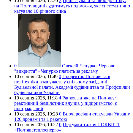
10 серпня 2026,
12:20
2
Прив'язували за шию до столу:
на Полтавщині судитимуть подружжя, яке систематично
катувало 10-річного сина
0
Олексій Чепурко:
Чергове
"викриття" - Чепурко платить за рекламу
10 серпня 2026,
11:49
0
Проректор Полтавської
політехніки взяв участь у спільному засіданні
Будівельної палати, Академії будівництва та Профспілки
будівельників України
10 серпня 2026,
11:18
4
Ранкова атака на Полтаву:
реактивний безпілотник влучив у підприємство, є
постраждалий
10 серпня 2026,
10:28
0
Вночі росіяни атакували Україну
126 дронами та 1 ракетою
10 серпня 2026,
10:22
0
Підсумки тижня ПОКВПТГ
«Полтаватеплоенерго»