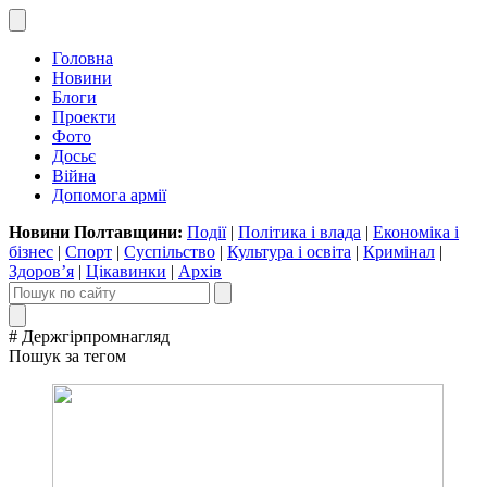
Головна
Новини
Блоги
Проекти
Фото
Досьє
Війна
Допомога армії
Новини Полтавщини:
Події
|
Політика і влада
|
Економіка і
бізнес
|
Спорт
|
Суспільство
|
Культура і освіта
|
Кримінал
|
Здоров’я
|
Цікавинки
|
Архів
# Держгірпромнагляд
Пошук за тегом