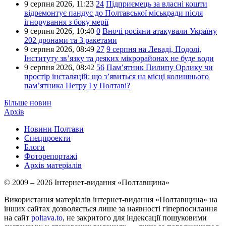
9 серпня 2026,
11:23
24
Підприємець за власні кошти
відремонтує пандус до Полтавської міськради після
ігнорування з боку мерії
9 серпня 2026,
10:40
0
Вночі росіяни атакували Україну
202 дронами та 3 ракетами
9 серпня 2026,
08:49
27
9 серпня на Леваді, Подолі,
Інституту зв’язку та деяких мікрорайонах не буде води
9 серпня 2026,
08:42
56
Пам’ятник Пилипу Орлику чи
простір інсталяцій: що з’явиться на місці колишнього
пам’ятника Петру I у Полтаві?
Більше новин
Архів
Новини Полтави
Спецпроекти
Блоги
Фоторепортажі
Архів матеріалів
© 2009 – 2026 Інтернет-видання «Полтавщина»
Використання матеріалів інтернет-видання «Полтавщина» на
інших сайтах дозволяється лише за наявності гіперпосилання
на сайт
poltava.to
, не закритого для індексації пошуковими