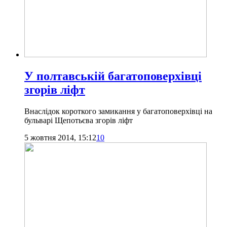
У полтавській багатоповерхівці
згорів ліфт
Внаслідок короткого замикання у багатоповерхівці на
бульварі Щепотьєва згорів ліфт
5 жовтня 2014, 15:12
10