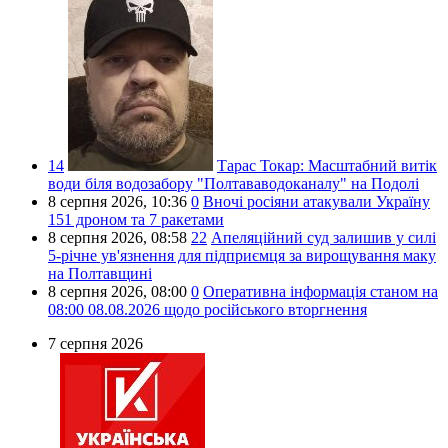
14
Тарас Токар:
Масштабний витік
води біля водозабору "Полтававодоканалу" на Подолі
8 серпня 2026,
10:36
0
Вночі росіяни атакували Україну
151 дроном та 7 ракетами
8 серпня 2026,
08:58
22
Апеляційний суд залишив у силі
5-річне ув'язнення для підприємця за вирощування маку
на Полтавщині
8 серпня 2026,
08:00
0
Оперативна інформація станом на
08:00 08.08.2026 щодо російського вторгнення
7 серпня 2026