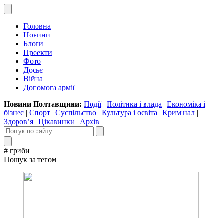
Головна
Новини
Блоги
Проекти
Фото
Досьє
Війна
Допомога армії
Новини Полтавщини:
Події
|
Політика і влада
|
Економіка і
бізнес
|
Спорт
|
Суспільство
|
Культура і освіта
|
Кримінал
|
Здоров’я
|
Цікавинки
|
Архів
# гриби
Пошук за тегом