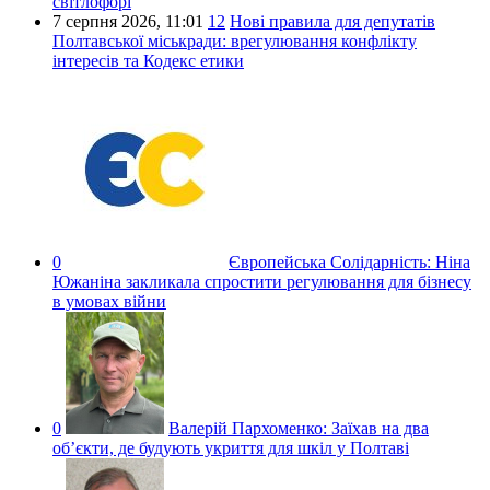
світлофорі
7 серпня 2026,
11:01
12
Нові правила для депутатів
Полтавської міськради: врегулювання конфлікту
інтересів та Кодекс етики
0
Європейська Солідарність:
Ніна
Южаніна закликала спростити регулювання для бізнесу
в умовах війни
0
Валерій Пархоменко:
Заїхав на два
об’єкти, де будують укриття для шкіл у Полтаві