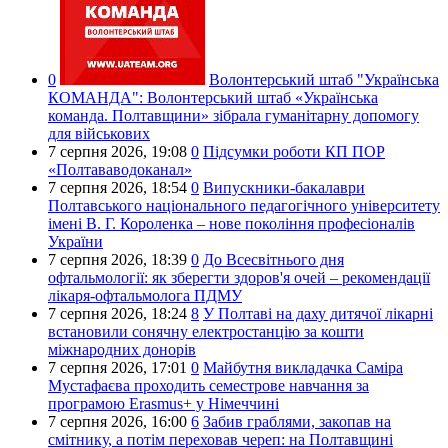
0
Волонтерський штаб "Українська
КОМАНДА":
Волонтерський штаб «Українська
команда. Полтавщини» зібрала гуманітарну допомогу
для військових
7 серпня 2026,
19:08
0
Підсумки роботи КП ПОР
«Полтававодоканал»
7 серпня 2026,
18:54
0
Випускники-бакалаври
Полтавського національного педагогічного університету
імені В. Г. Короленка – нове покоління професіоналів
України
7 серпня 2026,
18:39
0
До Всесвітнього дня
офтальмології: як зберегти здоров'я очей – рекомендації
лікаря-офтальмолога ПДМУ
7 серпня 2026,
18:24
8
У Полтаві на даху дитячої лікарні
встановили сонячну електростанцію за кошти
міжнародних донорів
7 серпня 2026,
17:01
0
Майбутня викладачка Саміра
Мустафаєва проходить семестрове навчання за
програмою Erasmus+ у Німеччині
7 серпня 2026,
16:00
6
Забив граблями, закопав на
смітнику, а потім переховав череп: на Полтавщині