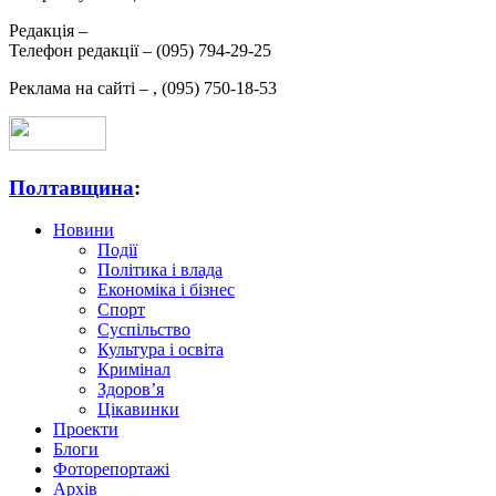
Редакція –
Телефон редакції –
(095) 794-29-25
Реклама на сайті –
,
(095) 750-18-53
Полтавщина
:
Новини
Події
Політика і влада
Економіка і бізнес
Спорт
Суспільство
Культура і освіта
Кримінал
Здоров’я
Цікавинки
Проекти
Блоги
Фоторепортажі
Архів