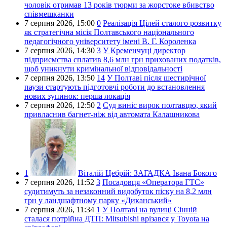
чоловік отримав 13 років тюрми за жорстоке вбивство
співмешканки
7 серпня 2026,
15:00
0
Реалізація Цілей сталого розвитку
як стратегічна місія Полтавського національного
педагогічного університету імені В. Г. Короленка
7 серпня 2026,
14:30
3
У Кременчуці директор
підприємства сплатив 8,6 млн грн прихованих податків,
щоб уникнути кримінальної відповідальності
7 серпня 2026,
13:50
14
У Полтаві після шестирічної
паузи стартують підготовчі роботи до встановлення
нових зупинок: перша локація
7 серпня 2026,
12:50
2
Суд виніс вирок полтавцю, який
привласнив багнет-ніж від автомата Калашникова
1
Віталій Цебрій:
ЗАГАДКА Івана Бокого
7 серпня 2026,
11:52
3
Посадовця «Оператора ГТС»
судитимуть за незаконний видобуток піску на 8,2 млн
грн у ландшафтному парку «Диканський»
7 серпня 2026,
11:34
1
У Полтаві на вулиці Сінній
сталася потрійна ДТП: Mitsubishi врізався у Toyota на