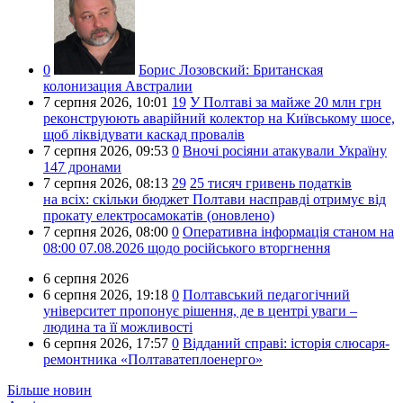
0
Борис Лозовский:
Британская
колонизация Австралии
7 серпня 2026,
10:01
19
У Полтаві за майже 20 млн грн
реконструюють аварійний колектор на Київському шосе,
щоб ліквідувати каскад провалів
7 серпня 2026,
09:53
0
Вночі росіяни атакували Україну
147 дронами
7 серпня 2026,
08:13
29
25 тисяч гривень податків
на всіх: скільки бюджет Полтави насправді отримує від
прокату електросамокатів (оновлено)
7 серпня 2026,
08:00
0
Оперативна інформація станом на
08:00 07.08.2026 щодо російського вторгнення
6 серпня 2026
6 серпня 2026,
19:18
0
Полтавський педагогічний
університет пропонує рішення, де в центрі уваги –
людина та її можливості
6 серпня 2026,
17:57
0
Відданий справі: історія слюсаря-
ремонтника «Полтаватеплоенерго»
Більше новин