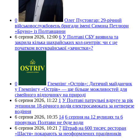
0
Олег Пустовгар:
29-річний
військовослужбовець бригади імені Симона Петлюри
«Бруно» із Полтавщини
6 серпня 2026,
12:00
6
У Полтаві СБУ виявила та
закрила кілька шахрайських кол-центрів: чи є це
початком всеукраїнської «зачистки»?
0
Глемпінг «Острів»:
Дитячий майданчик
у Глемпінгу «Острів» — ще більше можливостей для
сімейного відпочинку на природі
6 серпня 2026,
11:22
1
У Полтаві патрульні вдруге за рік
зупинили 18-річного водія електросамоката за нетверезе
водіння
6 серпня 2026,
10:35
14
6 серпня на 12 вулицях та 6
провулках Полтави не буде води
6 серпня 2026,
10:21
7
Штраф на 600 тисяч: ресторан
«Щастя» покарають за неоформлених працівників