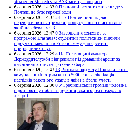
зіткнення Mercedes та ВАЗ загинула людина
6 серпня 2026,
14:33
0
Плановий ремонт котелень: де у
Полтаві не буде гарячої води
6 серпня 2026,
14:07
24
На Полтавщині під час
перевірки авто затримали розшукуваного військового,
який перебував у СЗЧ
6 серпня 2026,
13:47
0
Завершення семестру за
програмою Erasmus+: студентки політехніки підбили
підсумки навчання в Естонському університеті
природничих наук
6 серпня 2026,
13:29
4
На Полтавщині аудитора
Держаудитслужби відправили під домашній арешт за
вимагання 25 тисяч гривень хабара
6 серпня 2026,
12:43
13
Розтрата бюджету Полтави: сотні
комунальників отримали по 5000 грн за ліквідацію
наслідків ракетного удару, в якій не брали участі
6 серпня 2026,
12:30
0
У Гребінківській громаді чоловіка
підозрюють у побитті дружини, яка згодом померла в
лікарні