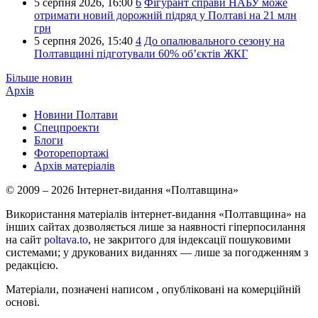
5 серпня 2026,
16:00
6
Фігурант справи НАБУ може
отримати новий дорожній підряд у Полтаві на 21 млн
грн
5 серпня 2026,
15:40
4
До опалювального сезону на
Полтавщині підготували 60% об’єктів ЖКГ
Більше новин
Архів
Новини Полтави
Спецпроекти
Блоги
Фоторепортажі
Архів матеріалів
© 2009 – 2026 Інтернет-видання «Полтавщина»
Використання матеріалів інтернет-видання «Полтавщина» на
інших сайтах дозволяється лише за наявності гіперпосилання
на сайт
poltava.to
, не закритого для індексації пошуковими
системами; у друкованих виданнях — лише за погодженням з
редакцією.
Матеріали, позначені написом
, опубліковані на комерційній
основі.