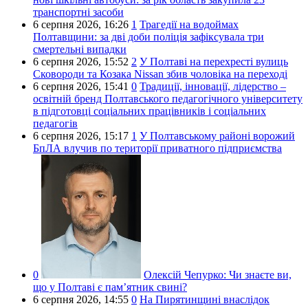
транспортні засоби
6 серпня 2026,
16:26
1
Трагедії на водоймах
Полтавщини: за дві доби поліція зафіксувала три
смертельні випадки
6 серпня 2026,
15:52
2
У Полтаві на перехресті вулиць
Сковороди та Козака Nissan збив чоловіка на переході
6 серпня 2026,
15:41
0
Традиції, інновації, лідерство –
освітній бренд Полтавського педагогічного університету
в підготовці соціальних працівників і соціальних
педагогів
6 серпня 2026,
15:17
1
У Полтавському районі ворожий
БпЛА влучив по території приватного підприємства
0
Олексій Чепурко:
Чи знаєте ви,
що у Полтаві є пам’ятник свині?
6 серпня 2026,
14:55
0
На Пирятинщині внаслідок