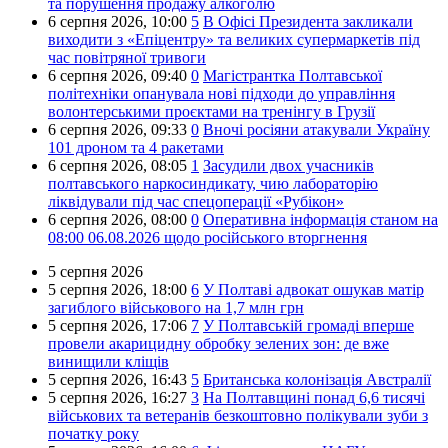
та порушення продажу алкоголю
6 серпня 2026,
10:00
5
В Офісі Президента закликали
виходити з «Епіцентру» та великих супермаркетів під
час повітряної тривоги
6 серпня 2026,
09:40
0
Магістрантка Полтавської
політехніки опанувала нові підходи до управління
волонтерськими проєктами на тренінгу в Грузії
6 серпня 2026,
09:33
0
Вночі росіяни атакували Україну
101 дроном та 4 ракетами
6 серпня 2026,
08:05
1
Засудили двох учасників
полтавського наркосиндикату, чию лабораторію
ліквідували під час спецоперації «Рубікон»
6 серпня 2026,
08:00
0
Оперативна інформація станом на
08:00 06.08.2026 щодо російського вторгнення
5 серпня 2026
5 серпня 2026,
18:00
6
У Полтаві адвокат ошукав матір
загиблого військового на 1,7 млн грн
5 серпня 2026,
17:06
7
У Полтавській громаді вперше
провели акарицидну обробку зелених зон: де вже
винищили кліщів
5 серпня 2026,
16:43
5
Британська колонізація Австралії
5 серпня 2026,
16:27
3
На Полтавщині понад 6,6 тисячі
військових та ветеранів безкоштовно полікували зуби з
початку року