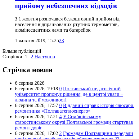
прийому небезпечних відходів
З 1 жовтня розпочався безкоштовний прийом від
населення відпрацьованих ртутних термометрів,
люмінесцентних ламп та батарейок
1 жовтня 2019, 15:25
23
Більше публікацій
Сторінки:
1
|
2
Наступна
Стрічка новин
6 серпня 2026
6 серпня 2026,
19:18
0
Полтавський педагогічний
університет пропонує рішення, де в центрі уваги –
людина та її можливості
6 серпня 2026,
17:57
0
Відданий справі: історія слюсаря-
ремонтника «Полтаватеплоенерго»
6 серпня 2026,
17:21
4
У Сем’янівському
старостинському окрузі Полтавської громади стартував
ремонт доріг
6 серпня 2026,
17:02
2
Громадам Полтавщини передали
нові шкільні автобуси: за рік область закупила 23