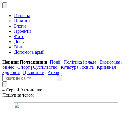
Головна
Новини
Блоги
Проекти
Фото
Досьє
Війна
Допомога армії
Новини Полтавщини:
Події
|
Політика і влада
|
Економіка і
бізнес
|
Спорт
|
Суспільство
|
Культура і освіта
|
Кримінал
|
Здоров’я
|
Цікавинки
|
Архів
# Сергій Антоненко
Пошук за тегом