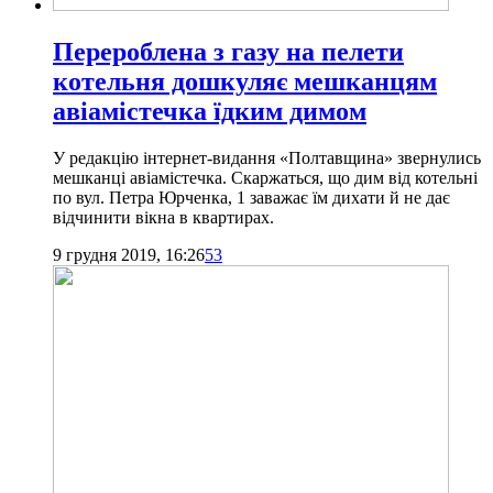
Перероблена з газу на пелети
котельня дошкуляє мешканцям
авіамістечка їдким димом
У редакцію інтернет-видання «Полтавщина» звернулись
мешканці авіамістечка. Скаржаться, що дим від котельні
по вул. Петра Юрченка, 1 заважає їм дихати й не дає
відчинити вікна в квартирах.
9 грудня 2019, 16:26
53