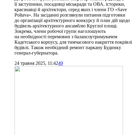
її заступники, посадовці міськради та ОВА, історики,
краєзнавці й архітектори, серед яких і члени ГО «Save
Poltava». На засіданні розглянули питання підготовки
до організації архітектурного конкурсу й план дій щодо
будівель архітектурного ансамблю Круглої площі.
Зокрема, члени робочої групи наголошують
на необхідності перемовин з балансоутримувачем
Кадетського корпусу, для тимчасового накриття покрівлі
будівлі. Також необхідний ремонт паркану Будинку
генерал-губернатора.
24 травня 2025, 11:42
49