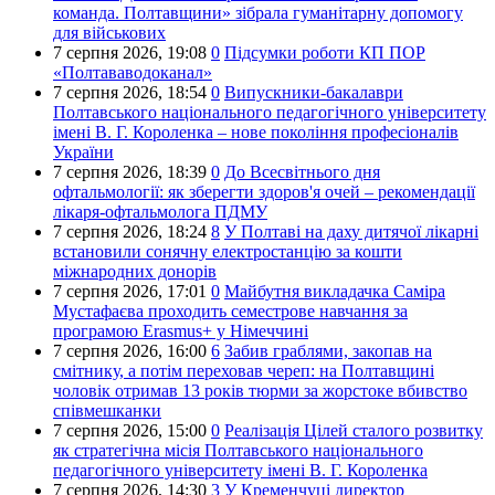
команда. Полтавщини» зібрала гуманітарну допомогу
для військових
7 серпня 2026,
19:08
0
Підсумки роботи КП ПОР
«Полтававодоканал»
7 серпня 2026,
18:54
0
Випускники-бакалаври
Полтавського національного педагогічного університету
імені В. Г. Короленка – нове покоління професіоналів
України
7 серпня 2026,
18:39
0
До Всесвітнього дня
офтальмології: як зберегти здоров'я очей – рекомендації
лікаря-офтальмолога ПДМУ
7 серпня 2026,
18:24
8
У Полтаві на даху дитячої лікарні
встановили сонячну електростанцію за кошти
міжнародних донорів
7 серпня 2026,
17:01
0
Майбутня викладачка Саміра
Мустафаєва проходить семестрове навчання за
програмою Erasmus+ у Німеччині
7 серпня 2026,
16:00
6
Забив граблями, закопав на
смітнику, а потім переховав череп: на Полтавщині
чоловік отримав 13 років тюрми за жорстоке вбивство
співмешканки
7 серпня 2026,
15:00
0
Реалізація Цілей сталого розвитку
як стратегічна місія Полтавського національного
педагогічного університету імені В. Г. Короленка
7 серпня 2026,
14:30
3
У Кременчуці директор