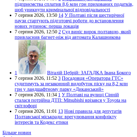
підприємства сплатив 8,6 млн грн прихованих податків,
щоб уникнути кримінальної відповідальності
7 серпня 2026,
13:50
14
У Полтаві після шестирічної
паузи стартують підготовчі роботи до встановлення
нових зупинок: перша локація
7 серпня 2026,
12:50
2
Суд виніс вирок полтавцю, який
привласнив багнет-ніж від автомата Калашникова
1
Віталій Цебрій:
ЗАГАДКА Івана Бокого
7 серпня 2026,
11:52
3
Посадовця «Оператора ГТС»
судитимуть за незаконний видобуток піску на 8,2 млн
грн у ландшафтному парку «Диканський»
7 серпня 2026,
11:34
1
У Полтаві на вулиці Сінній
сталася потрійна ДТП: Mitsubishi врізався у Toyota на
світлофорі
7 серпня 2026,
11:01
13
Нові правила для депутатів
Полтавської міськради: врегулювання конфлікту
інтересів та Кодекс етики
Більше новин