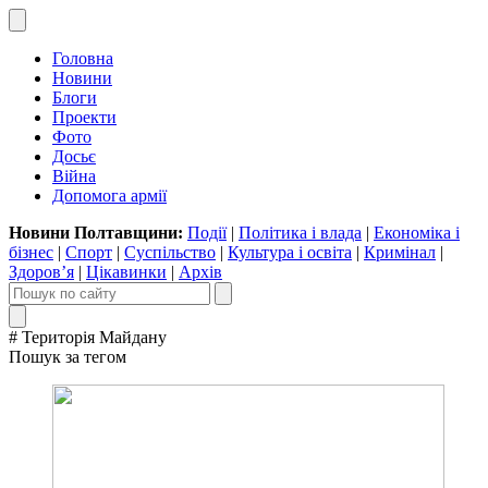
Головна
Новини
Блоги
Проекти
Фото
Досьє
Війна
Допомога армії
Новини Полтавщини:
Події
|
Політика і влада
|
Економіка і
бізнес
|
Спорт
|
Суспільство
|
Культура і освіта
|
Кримінал
|
Здоров’я
|
Цікавинки
|
Архів
# Територія Майдану
Пошук за тегом