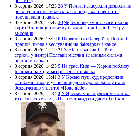
розвитку
8 серпня 2026,
17:23
28
У Полтаві скасували дозволи на
розміщення низки кіосків, які продавали вейпи та
порушували правила
8 серпня 2026,
16:47
30
Через війну змінилася виборча
карта Полтавщини: чому важливі точні дані Реєстру
виборців
8 серпня 2026,
16:10
0
Пархоменко Валерій: у Полтаві
працює школа з веслування на байдарках і каное
8 серпня 2026,
15:19
21
Замість свастик і лайки —
стрижі: у центрі Полтави містяни власними силами
оновили паркан
8 серпня 2026,
14:25
5
На трасі Київ — Харків поблизу
Іванівки на ходу загорілася вантажівка
8 серпня 2026,
13:41
3
У Кременчуці суд продовжив
запобіжні заходи у справі щодо трудової експлуатації
безхатченків у центрі «Нове небо»
8 серпня 2026,
11:34
0
У Яреськах зіткнулися мотоцикл
та електроскутер: у ДТП постраждали двоє підлітків