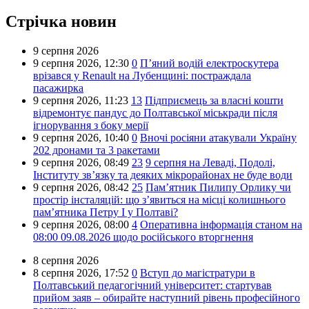
Стрічка новин
9 серпня 2026
9 серпня 2026,
12:30
0
П’яний водій електроскутера
врізався у Renault на Лубенщині: постраждала
пасажирка
9 серпня 2026,
11:23
13
Підприємець за власні кошти
відремонтує пандус до Полтавської міськради після
ігнорування з боку мерії
9 серпня 2026,
10:40
0
Вночі росіяни атакували Україну
202 дронами та 3 ракетами
9 серпня 2026,
08:49
23
9 серпня на Леваді, Подолі,
Інституту зв’язку та деяких мікрорайонах не буде води
9 серпня 2026,
08:42
25
Пам’ятник Пилипу Орлику чи
простір інсталяцій: що з’явиться на місці колишнього
пам’ятника Петру I у Полтаві?
9 серпня 2026,
08:00
4
Оперативна інформація станом на
08:00 09.08.2026 щодо російського вторгнення
8 серпня 2026
8 серпня 2026,
17:52
0
Вступ до магістратури в
Полтавський педагогічний університет: стартував
прийом заяв – обирайте наступний рівень професійного