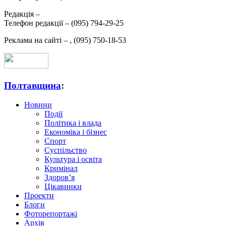
Редакція –
Телефон редакції –
(095) 794-29-25
Реклама на сайті –
,
(095) 750-18-53
Полтавщина
:
Новини
Події
Політика і влада
Економіка і бізнес
Спорт
Суспільство
Культура і освіта
Кримінал
Здоров’я
Цікавинки
Проекти
Блоги
Фоторепортажі
Архів