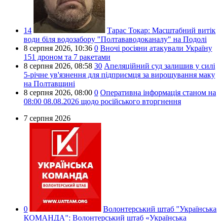
14
Тарас Токар:
Масштабний витік
води біля водозабору "Полтававодоканалу" на Подолі
8 серпня 2026,
10:36
0
Вночі росіяни атакували Україну
151 дроном та 7 ракетами
8 серпня 2026,
08:58
30
Апеляційний суд залишив у силі
5-річне ув'язнення для підприємця за вирощування маку
на Полтавщині
8 серпня 2026,
08:00
0
Оперативна інформація станом на
08:00 08.08.2026 щодо російського вторгнення
7 серпня 2026
0
Волонтерський штаб "Українська
КОМАНДА":
Волонтерський штаб «Українська