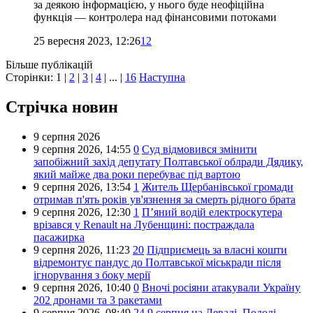
за деякою інформацією, у нього буде неофіційна
функція — контролера над фінансовими потоками
25 вересня 2023, 12:26
12
Більше публікацій
Сторінки:
1
|
2
|
3
|
4
| ... |
16
Наступна
Стрічка новин
9 серпня 2026
9 серпня 2026,
14:55
0
Суд відмовився змінити
запобіжний захід депутату Полтавської облради Дядику,
який майже два роки перебуває під вартою
9 серпня 2026,
13:54
1
Житель Щербанівської громади
отримав п'ять років ув'язнення за смерть рідного брата
9 серпня 2026,
12:30
1
П’яний водій електроскутера
врізався у Renault на Лубенщині: постраждала
пасажирка
9 серпня 2026,
11:23
20
Підприємець за власні кошти
відремонтує пандус до Полтавської міськради після
ігнорування з боку мерії
9 серпня 2026,
10:40
0
Вночі росіяни атакували Україну
202 дронами та 3 ракетами
9 серпня 2026,
08:49
24
9 серпня на Леваді, Подолі,