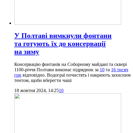
У Полтаві вимкнули фонтани
та готують їх до консервації
на зиму
Консервацію фонтанів на Соборному майдані та сквері
1100-річчя Полтави виконає підрядник за
10
та
16 тисяч
грн
відповідно. Водограї почистять і накриють захисним
тентом, щоби вберегти чаші
18 жовтня 2024, 14:25
10