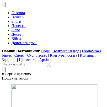
Головна
Новини
Блоги
Проекти
Фото
Досьє
Війна
Допомога армії
Новини Полтавщини:
Події
|
Політика і влада
|
Економіка і
бізнес
|
Спорт
|
Суспільство
|
Культура і освіта
|
Кримінал
|
Здоров’я
|
Цікавинки
|
Архів
# Сергій Луценко
Пошук за тегом