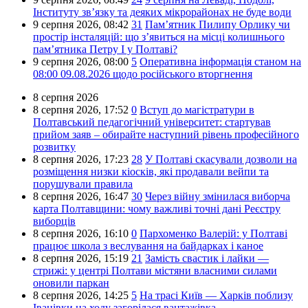
Інституту зв’язку та деяких мікрорайонах не буде води
9 серпня 2026,
08:42
31
Пам’ятник Пилипу Орлику чи
простір інсталяцій: що з’явиться на місці колишнього
пам’ятника Петру I у Полтаві?
9 серпня 2026,
08:00
5
Оперативна інформація станом на
08:00 09.08.2026 щодо російського вторгнення
8 серпня 2026
8 серпня 2026,
17:52
0
Вступ до магістратури в
Полтавський педагогічний університет: стартував
прийом заяв – обирайте наступний рівень професійного
розвитку
8 серпня 2026,
17:23
28
У Полтаві скасували дозволи на
розміщення низки кіосків, які продавали вейпи та
порушували правила
8 серпня 2026,
16:47
30
Через війну змінилася виборча
карта Полтавщини: чому важливі точні дані Реєстру
виборців
8 серпня 2026,
16:10
0
Пархоменко Валерій: у Полтаві
працює школа з веслування на байдарках і каное
8 серпня 2026,
15:19
21
Замість свастик і лайки —
стрижі: у центрі Полтави містяни власними силами
оновили паркан
8 серпня 2026,
14:25
5
На трасі Київ — Харків поблизу
Іванівки на ходу загорілася вантажівка