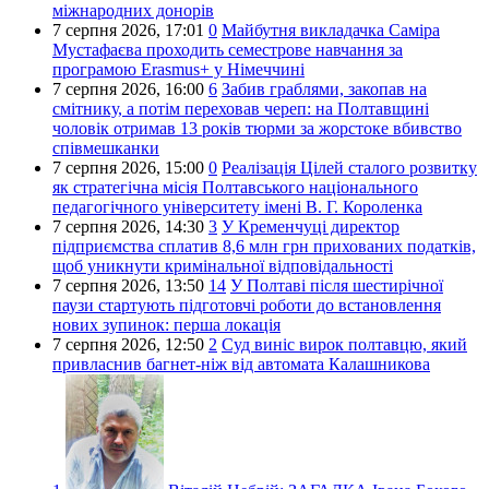
міжнародних донорів
7 серпня 2026,
17:01
0
Майбутня викладачка Саміра
Мустафаєва проходить семестрове навчання за
програмою Erasmus+ у Німеччині
7 серпня 2026,
16:00
6
Забив граблями, закопав на
смітнику, а потім переховав череп: на Полтавщині
чоловік отримав 13 років тюрми за жорстоке вбивство
співмешканки
7 серпня 2026,
15:00
0
Реалізація Цілей сталого розвитку
як стратегічна місія Полтавського національного
педагогічного університету імені В. Г. Короленка
7 серпня 2026,
14:30
3
У Кременчуці директор
підприємства сплатив 8,6 млн грн прихованих податків,
щоб уникнути кримінальної відповідальності
7 серпня 2026,
13:50
14
У Полтаві після шестирічної
паузи стартують підготовчі роботи до встановлення
нових зупинок: перша локація
7 серпня 2026,
12:50
2
Суд виніс вирок полтавцю, який
привласнив багнет-ніж від автомата Калашникова