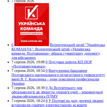
7 серпня 2026
0
Волонтерський штаб "Українська
КОМАНДА":
Волонтерський штаб «Українська
команда. Полтавщини» зібрала гуманітарну допомогу
для військових
7 серпня 2026,
19:08
0
Підсумки роботи КП ПОР
«Полтававодоканал»
7 серпня 2026,
18:54
0
Випускники-бакалаври
Полтавського національного педагогічного університету
імені В. Г. Короленка – нове покоління професіоналів
України
7 серпня 2026,
18:39
0
До Всесвітнього дня
офтальмології: як зберегти здоров'я очей – рекомендації
лікаря-офтальмолога ПДМУ
7 серпня 2026,
18:24
8
У Полтаві на даху дитячої лікарні
встановили сонячну електростанцію за кошти