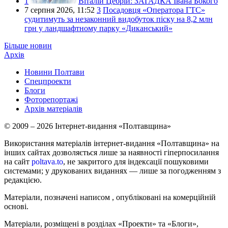
1
Віталій Цебрій:
ЗАГАДКА Івана Бокого
7 серпня 2026,
11:52
3
Посадовця «Оператора ГТС»
судитимуть за незаконний видобуток піску на 8,2 млн
грн у ландшафтному парку «Диканський»
Більше новин
Архів
Новини Полтави
Спецпроекти
Блоги
Фоторепортажі
Архів матеріалів
© 2009 – 2026 Інтернет-видання «Полтавщина»
Використання матеріалів інтернет-видання «Полтавщина» на
інших сайтах дозволяється лише за наявності гіперпосилання
на сайт
poltava.to
, не закритого для індексації пошуковими
системами; у друкованих виданнях — лише за погодженням з
редакцією.
Матеріали, позначені написом
, опубліковані на комерційній
основі.
Матеріали, розміщені в розділах «Проекти» та «Блоги»,