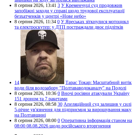
8 серпня 2026,
13:41
3
У Кременчуці суд продовжив
запобіжні заходи у справі щодо трудової експлуатації
безхатченків у центрі «Нове небо»
8 серпня 2026,
11:34
0
У Яреськах зіткнулися мотоцикл
та електроскутер: у ДТП постраждали двоє підлітків
14
Тарас Токар:
Масштабний витік
води біля водозабору "Полтававодоканалу" на Подолі
8 серпня 2026,
10:36
0
Вночі росіяни атакували Україну
151 дроном та 7 ракетами
8 серпня 2026,
08:58
30
Апеляційний суд залишив у силі
5-річне ув'язнення для підприємця за вирощування маку
на Полтавщині
8 серпня 2026,
08:00
0
Оперативна інформація станом на
08:00 08.08.2026 щодо російського вторгнення