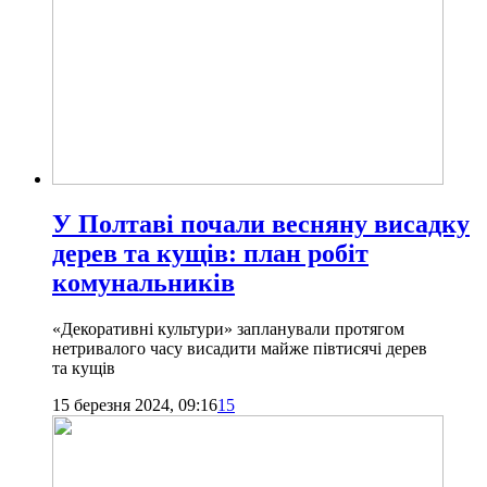
У Полтаві почали весняну висадку
дерев та кущів: план робіт
комунальників
«Декоративні культури» запланували протягом
нетривалого часу висадити майже півтисячі дерев
та кущів
15 березня 2024, 09:16
15