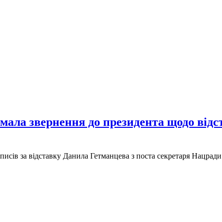
имала звернення до президента щодо відс
писів за відставку Данила Гетманцева з поста секретаря Нацрад