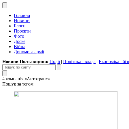
Головна
Новини
Блоги
Проекти
Фото
Досьє
Війна
Допомога армії
Новини Полтавщини:
Події
|
Політика і влада
|
Економіка і біз
# компанія «Автотранс»
Пошук за тегом