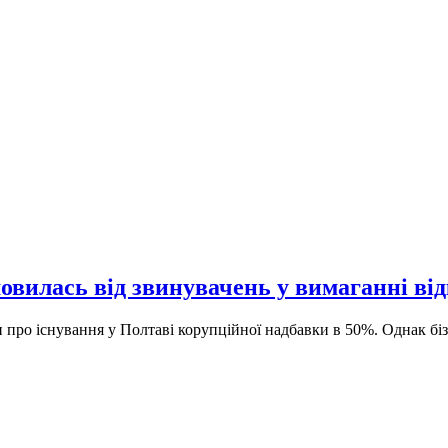
мовилась від звинувачень у вимаганні ві
про існування у Полтаві корупційної надбавки в 50%. Однак бі