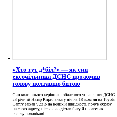
«Хто тут д*біл?» — як син
ексочільника ДСНС проломив
голову полтавцю битою
Син колишнього керівника обласного управління ДСНС
23-річний Назар Кириленка у ніч на 18 жовтня на Toyota
Camry заїхав у двір на великій швидкості, почув образу
на свою адресу, після чого дістав биту й проломив
голову чоловікові