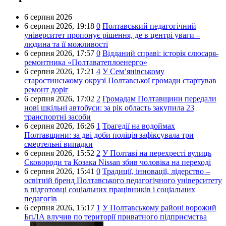
6 серпня 2026
6 серпня 2026,
19:18
0
Полтавський педагогічний
університет пропонує рішення, де в центрі уваги –
людина та її можливості
6 серпня 2026,
17:57
0
Відданий справі: історія слюсаря-
ремонтника «Полтаватеплоенерго»
6 серпня 2026,
17:21
4
У Сем’янівському
старостинському окрузі Полтавської громади стартував
ремонт доріг
6 серпня 2026,
17:02
2
Громадам Полтавщини передали
нові шкільні автобуси: за рік область закупила 23
транспортні засоби
6 серпня 2026,
16:26
1
Трагедії на водоймах
Полтавщини: за дві доби поліція зафіксувала три
смертельні випадки
6 серпня 2026,
15:52
2
У Полтаві на перехресті вулиць
Сковороди та Козака Nissan збив чоловіка на переході
6 серпня 2026,
15:41
0
Традиції, інновації, лідерство –
освітній бренд Полтавського педагогічного університету
в підготовці соціальних працівників і соціальних
педагогів
6 серпня 2026,
15:17
1
У Полтавському районі ворожий
БпЛА влучив по території приватного підприємства