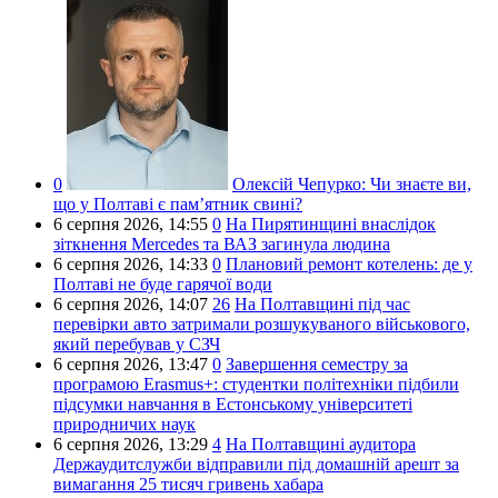
0
Олексій Чепурко:
Чи знаєте ви,
що у Полтаві є пам’ятник свині?
6 серпня 2026,
14:55
0
На Пирятинщині внаслідок
зіткнення Mercedes та ВАЗ загинула людина
6 серпня 2026,
14:33
0
Плановий ремонт котелень: де у
Полтаві не буде гарячої води
6 серпня 2026,
14:07
26
На Полтавщині під час
перевірки авто затримали розшукуваного військового,
який перебував у СЗЧ
6 серпня 2026,
13:47
0
Завершення семестру за
програмою Erasmus+: студентки політехніки підбили
підсумки навчання в Естонському університеті
природничих наук
6 серпня 2026,
13:29
4
На Полтавщині аудитора
Держаудитслужби відправили під домашній арешт за
вимагання 25 тисяч гривень хабара