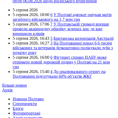
08:00 06.08.2026 щодо російського вторгнення
5 серпня 2026
5 серпня 2026,
18:00
6
У Полтаві адвокат ошукав матір
загиблого військового на 1,7 млн грн
5 серпня 2026,
17:06
7
У Полтавській громаді вперше
провели акарицидну обробку зелених зон: де вже
винищили кліщів
5 серпня 2026,
16:43
5
Британська колонізація Австралії
5 серпня 2026,
16:27
3
На Полтавщині понад 6,6 тисячі
військових та ветеранів безкоштовно полікували зуби з
початку року
5 серпня 2026,
16:00
6
Фігурант справи НАБУ може
отримати новий дорожній підряд у Полтаві на 21 млн
грн
5 серпня 2026,
15:40
4
До опалювального сезону на
Полтавщині підготували 60% об’єктів ЖКГ
Більше новин
Архів
Новини Полтави
Спецпроекти
Блоги
Фоторепортажі
Архів матеріалів