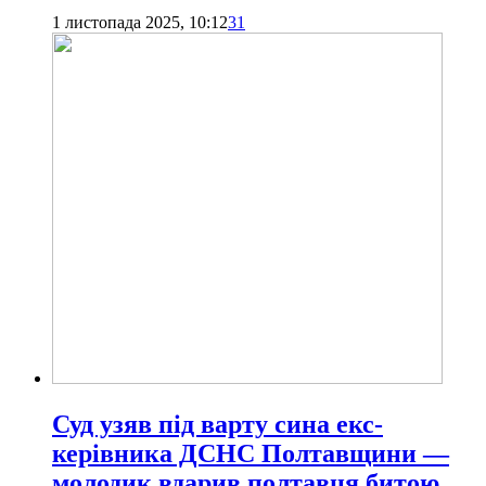
1 листопада 2025, 10:12
31
Суд узяв під варту сина екс-
керівника ДСНС Полтавщини —
молодик вдарив полтавця битою