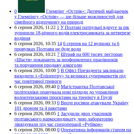
0
Глемпінг «Острів»:
Дитячий майданчик
у Глемпінгу «Острів» — ще більше можливостей для
сімейного відпочинку на природі
6 серпня 2026,
11:22
1
У Полтаві патрульні вдруге за рік
зупинили 18-річного водія електросамоката за нетверезе
водіння
6 серпня 2026,
10:35
14
6 серпня на 12 вулицях та 6
провулках Полтави не буде води
6 серпня 2026,
10:21
7
Штраф на 600 тисяч: ресторан
«Щастя» покарають за неоформлених працівників
та порушення продажу алкоголю
6 серпня 2026,
10:00
5
В Офісі Президента закликали
виходити з «Епіцентру» та великих супермаркетів під
час повітряної тривоги
6 серпня 2026,
09:40
0
Магістрантка Полтавської
політехніки опанувала нові підходи до управління
волонтерськими проєктами на тренінгу в Грузії
6 серпня 2026,
09:33
0
Вночі росіяни атакували Україну
101 дроном та 4 ракетами
6 серпня 2026,
08:05
1
Засудили двох учасників
полтавського наркосиндикату, чию лабораторію
ліквідували під час спецоперації «Рубікон»
6 серпня 2026,
08:00
0
Оперативна інформація станом на