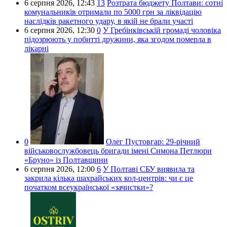
6 серпня 2026,
12:43
13
Розтрата бюджету Полтави: сотні
комунальників отримали по 5000 грн за ліквідацію
наслідків ракетного удару, в якій не брали участі
6 серпня 2026,
12:30
0
У Гребінківській громаді чоловіка
підозрюють у побитті дружини, яка згодом померла в
лікарні
0
Олег Пустовгар:
29-річний
військовослужбовець бригади імені Симона Петлюри
«Бруно» із Полтавщини
6 серпня 2026,
12:00
6
У Полтаві СБУ виявила та
закрила кілька шахрайських кол-центрів: чи є це
початком всеукраїнської «зачистки»?