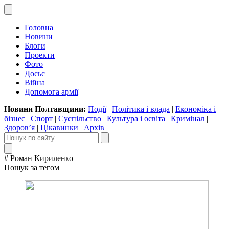
Головна
Новини
Блоги
Проекти
Фото
Досьє
Війна
Допомога армії
Новини Полтавщини:
Події
|
Політика і влада
|
Економіка і
бізнес
|
Спорт
|
Суспільство
|
Культура і освіта
|
Кримінал
|
Здоров’я
|
Цікавинки
|
Архів
# Роман Кириленко
Пошук за тегом