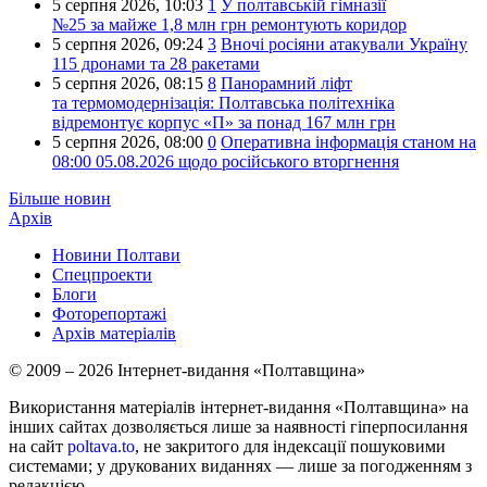
5 серпня 2026,
10:03
1
У полтавській гімназії
№25 за майже 1,8 млн грн ремонтують коридор
5 серпня 2026,
09:24
3
Вночі росіяни атакували Україну
115 дронами та 28 ракетами
5 серпня 2026,
08:15
8
Панорамний ліфт
та термомодернізація: Полтавська політехніка
відремонтує корпус «П» за понад 167 млн грн
5 серпня 2026,
08:00
0
Оперативна інформація станом на
08:00 05.08.2026 щодо російського вторгнення
Більше новин
Архів
Новини Полтави
Спецпроекти
Блоги
Фоторепортажі
Архів матеріалів
© 2009 – 2026 Інтернет-видання «Полтавщина»
Використання матеріалів інтернет-видання «Полтавщина» на
інших сайтах дозволяється лише за наявності гіперпосилання
на сайт
poltava.to
, не закритого для індексації пошуковими
системами; у друкованих виданнях — лише за погодженням з
редакцією.