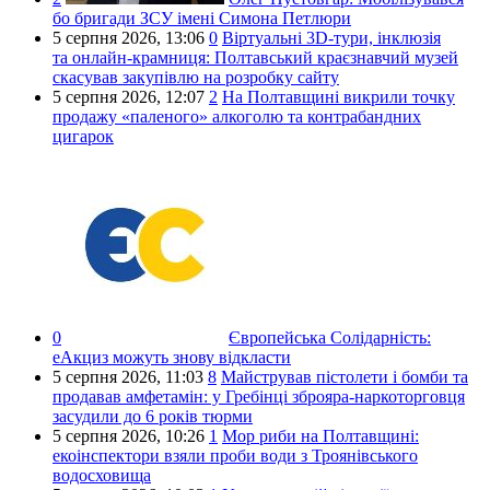
бо бригади ЗСУ імені Симона Петлюри
5 серпня 2026,
13:06
0
Віртуальні 3D-тури, інклюзія
та онлайн-крамниця: Полтавський краєзнавчий музей
скасував закупівлю на розробку сайту
5 серпня 2026,
12:07
2
На Полтавщині викрили точку
продажу «паленого» алкоголю та контрабандних
цигарок
0
Європейська Солідарність:
еАкциз можуть знову відкласти
5 серпня 2026,
11:03
8
Майстрував пістолети і бомби та
продавав амфетамін: у Гребінці зброяра-наркоторговця
засудили до 6 років тюрми
5 серпня 2026,
10:26
1
Мор риби на Полтавщині:
екоінспектори взяли проби води з Троянівського
водосховища