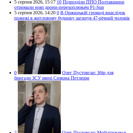
5 серпня 2026,
15:17
10
Підрозділи ППО Полтавщини
отримали нові дрони-перехоплювачі P1-Sun
5 серпня 2026,
14:20
0
В Оржицькій громаді внаслідок
пожежі в житловому будинку загинув 47-річний чоловік
0
Олег Пустовгар:
Збір для
бригади ЗСУ імені Симона Петлюри
2
Олег Пустовгар:
Мобілізувався