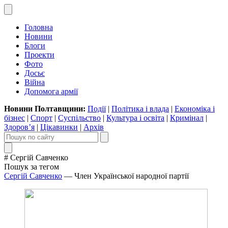
Головна
Новини
Блоги
Проекти
Фото
Досьє
Війна
Допомога армії
Новини Полтавщини:
Події
|
Політика і влада
|
Економіка і
бізнес
|
Спорт
|
Суспільство
|
Культура і освіта
|
Кримінал
|
Здоров’я
|
Цікавинки
|
Архів
# Сергій Савченко
Пошук за тегом
Сергій Савченко
— Член Української народної партії