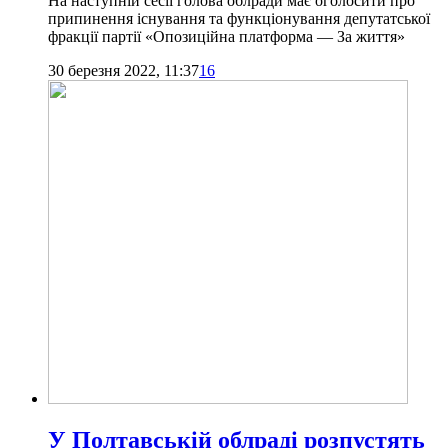
На наступній сесії голова облради має оголосити про
припинення існування та функціонування депутатської
фракції партії «Опозиційна платформа — За життя»
30 березня 2022, 11:37
16
У Полтавській облраді розпустять