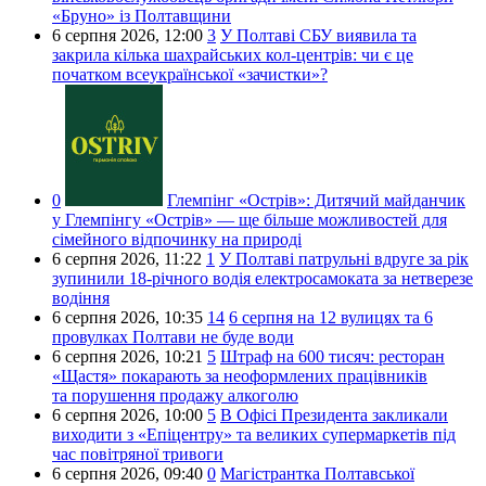
«Бруно» із Полтавщини
6 серпня 2026,
12:00
3
У Полтаві СБУ виявила та
закрила кілька шахрайських кол-центрів: чи є це
початком всеукраїнської «зачистки»?
0
Глемпінг «Острів»:
Дитячий майданчик
у Глемпінгу «Острів» — ще більше можливостей для
сімейного відпочинку на природі
6 серпня 2026,
11:22
1
У Полтаві патрульні вдруге за рік
зупинили 18-річного водія електросамоката за нетверезе
водіння
6 серпня 2026,
10:35
14
6 серпня на 12 вулицях та 6
провулках Полтави не буде води
6 серпня 2026,
10:21
5
Штраф на 600 тисяч: ресторан
«Щастя» покарають за неоформлених працівників
та порушення продажу алкоголю
6 серпня 2026,
10:00
5
В Офісі Президента закликали
виходити з «Епіцентру» та великих супермаркетів під
час повітряної тривоги
6 серпня 2026,
09:40
0
Магістрантка Полтавської