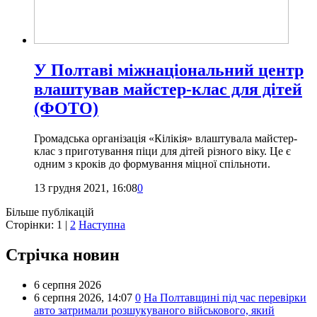
У Полтаві міжнаціональний центр
влаштував майстер-клас для дітей
(ФОТО)
Громадська організація «Кілікія» влаштувала майстер-
клас з приготування піци для дітей різного віку. Це є
одним з кроків до формування міцної спільноти.
13 грудня 2021, 16:08
0
Більше публікацій
Сторінки:
1
|
2
Наступна
Стрічка новин
6 серпня 2026
6 серпня 2026,
14:07
0
На Полтавщині під час перевірки
авто затримали розшукуваного військового, який