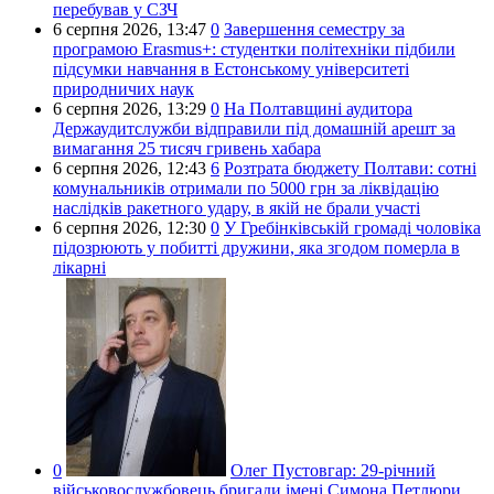
перебував у СЗЧ
6 серпня 2026,
13:47
0
Завершення семестру за
програмою Erasmus+: студентки політехніки підбили
підсумки навчання в Естонському університеті
природничих наук
6 серпня 2026,
13:29
0
На Полтавщині аудитора
Держаудитслужби відправили під домашній арешт за
вимагання 25 тисяч гривень хабара
6 серпня 2026,
12:43
6
Розтрата бюджету Полтави: сотні
комунальників отримали по 5000 грн за ліквідацію
наслідків ракетного удару, в якій не брали участі
6 серпня 2026,
12:30
0
У Гребінківській громаді чоловіка
підозрюють у побитті дружини, яка згодом померла в
лікарні
0
Олег Пустовгар:
29-річний
військовослужбовець бригади імені Симона Петлюри