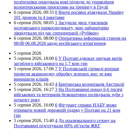
політехніки опанувала нові підходи до управління
волонтерськими проєктами на тренінгу в Грузії
6 серпня 2026,
09:33
0
Вночі росіяни атакували Україну
101 дроном та 4 ракетами
6 серпня 2026,
08:05
1
Засудили двох учасників
полтавського наркосиндикату, чию лабораторію
ліквідували під час спецоперації «Рубікон»
6 серпня 2026,
08:00
0
Оперативна інформація станом на
08:00 06.08.2026 щодо російського вторгнення
5 серпня 2026
5 серпня 2026,
18:00
6
У Полтаві адвокат ошукав матір
загиблого військового на 1,7 млн грн
5 серпня 2026,
17:06
7
У Полтавській громаді вперше
провели акарицидну обробку зелених зон: де вже
винищили кліщів
5 серпня 2026,
16:43
4
Британська колонізація Австралії
5 серпня 2026,
16:27
3
На Полтавщині понад 6,6 тисячі
військових та ветеранів безкоштовно полікували зуби з
початку року
5 серпня 2026,
16:00
6
Фігурант справи НАБУ може
отримати новий дорожній підряд у Полтаві на 21 млн
грн
5 серпня 2026,
15:40
4
До опалювального сезону на
Полтавщині підготували 60% об’єктів ЖКГ