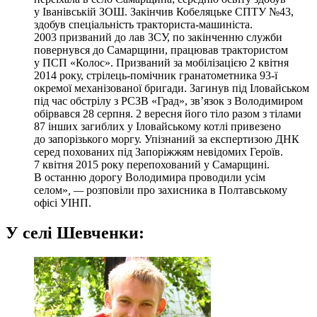
у Іванівській ЗОШ. Закінчив Кобеляцьке СПТУ №43,
здобув спеціальність тракториста-машиніста.
2003 призваний до лав ЗСУ, по закінченню служби
повернувся до Самарщини, працював трактористом
у ПСП «Колос». Призваний за мобілізацією 2 квітня
2014 року, стрілець-помічник гранатометника 93-ї
окремої механізованої бригади. Загинув під Іловайськом
під час обстрілу з РСЗВ «Град», зв’язок з Володимиром
обірвався 28 серпня. 2 вересня його тіло разом з тілами
87 інших загиблих у Іловайському котлі привезено
до запорізького моргу. Упізнаний за експертизою ДНК
серед похованих під Запоріжжям невідомих Героїв.
7 квітня 2015 року перепохований у Самарщині.
В останню дорогу Володимира проводили усім
селом»
, —
розповіли про захисника в Полтавському
офісі УІНП.
У селі Шевченки: