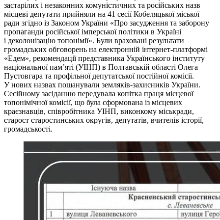
застарілих і незаконних комуністичних та російських назв
місцеві депутати прийняли на 41 сесії Кобеляцької міської
ради згідно із Законом України «Про засудження та заборону
пропаганди російської імперської політики в Україні
і деколонізацію топонімії». Були враховані результати
громадських обговорень на електронній інтернет-платформі
«Едем», рекомендації представника Українського інституту
національної пам’яті (УІНП) в Полтавській області Олега
Пустовгара та профільної депутатської постійної комісії.
У нових назвах пошанували земляків-захисників України.
Сесійному засіданню передувала копітка праця місцевої
топонімічної комісії, що була сформована із місцевих
краєзнавців, співробітника УІНП, виконкому міськради,
старост старостинських округів, депутатів, вчителів історії,
громадськості.