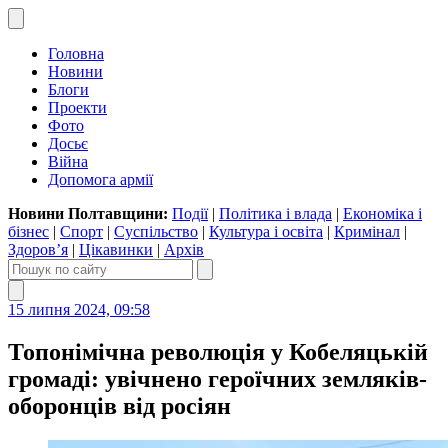
Головна
Новини
Блоги
Проекти
Фото
Досьє
Війна
Допомога армії
Новини Полтавщини:
Події
|
Політика і влада
|
Економіка і
бізнес
|
Спорт
|
Суспільство
|
Культура і освіта
|
Кримінал
|
Здоров’я
|
Цікавинки
|
Архів
15 липня 2024, 09:58
Топонімічна революція у Кобеляцькій
громаді: увічнено героїчних земляків-
оборонців від росіян