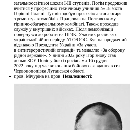
загальноосвітньої школи І-III ступенів. Потім продовжив
вчитися у професійно-технічному училищі № 18 міста
Горішні Плавні. Тут він здобув професію автослюсаря
з ремонту автомобілів. Працював на Полтавському
гірничо-збагачувальному комбінаті. Також проходив
службу у внутрішніх військах. Після демобілізації
повернувся до роботи на ПГЗК. Учасник російсько-
української війни періоду АТО/ООС. Був нагороджений
відзнакою Президента України «За участь
в антитерористичній операції» та медаллю «За оборону
рідної держави». У липні 2022 року Ігор знову став
до лав ЗСУ. Поліг у бою із росіянами 16 грудня
2022 року під час виконання бойового завдання в селі
Червонопопівка Луганської області.
пров. Мічуріна на пров.
Незалежності;