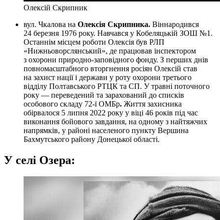
Олексій Скрипник
вул. Чкалова на
Олексія Скрипника.
Віннародився
24 березня 1976 року. Навчався у Кобеляцькій ЗОШ №1.
Останнім місцем роботи Олексія був РЛП
«Нижньоворслянський», де працював інспектором
з охорони природно-заповідного фонду. З перших днів
повномасштабного вторгнення росіян Олексій став
на захист нації і держави у роту охорони третього
відділу Полтавського РТЦК та СП. У травні поточного
року — переведений та зарахований до списків
особового складу 72-ї ОМБр
.
Життя захисника
обірвалося 5 липня 2022 року у віці 46 років під час
виконання бойового завдання, на одному з найтяжчих
напрямків, у районі населеного пункту Вершина
Бахмутського району Донецької області.
У селі Озера: