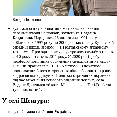
Богдан Богданов
вул. Колгоспну з ініціативи місцевих мешканців
перейменували на пошану захисника
Богдана
Богданова.
Народився 26 листопада 1991 року
в Біликах. З 1997 року по 2006 рік навчався у Кунівській
середній школі, згодом — в Полтавському аграрному
технікумі. Проходив військову строкову службу з травня
2010 року по січень 2011 року. У 2020 році здобув
професію помічника бурильника свердловин на нафту.
Пізніше працював в ТОВ «Альтком». З початком
повномасштабного вторгнення пішов боронити країну
від російських дикунів. Поліг від отриманих поранень
під час виконання бойового завдання поблизу села
Водяне Донецької області. Мешкав в селі Галі-Горбатки,
тут і похований.
У селі Шенгури:
вул. Германа на
Героїв України.