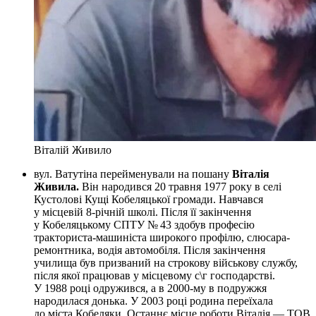
Віталій Живило
вул. Ватутіна перейменували на пошану
Віталія
Живила.
Він народився 20 травня 1977 року в селі
Кустолові Кущі Кобеляцької громади. Навчався
у місцевій 8-річній школі. Після її закінчення
у Кобеляцькому СПТУ № 43 здобув професію
тракториста-машиніста широкого профілю, слюсара-
ремонтника, водія автомобіля. Після закінчення
училища був призваний на строкову військову службу,
після якої працював у місцевому с\г господарстві.
У 1988 році одружився, а в 2000-му в подружжя
народилася донька. У 2003 році родина переїхала
до міста Кобеляки. Останнє місце роботи Віталія — ТОВ