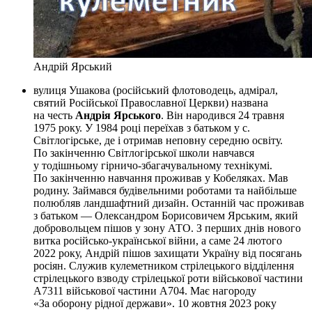
Андрій Ярський
вулиця Ушакова (російський флотоводець, адмірал,
святий Російської Православної Церкви) названа
на честь
Андрія Ярського
. Він народився 24 травня
1975 року. У 1984 році переїхав з батьком у с.
Світлогірське, де і отримав неповну середню освіту.
По закінченню Світлогірської школи навчався
у тодішньому гірничо-збагачувальному технікумі.
По закінченню навчання проживав у Кобеляках. Мав
родину. Займався будівельними роботами та найбільше
полюбляв ландшафтний дизайн. Останній час проживав
з батьком — Олександром Борисовичем Ярським, який
добровольцем пішов у зону АТО. З перших днів нового
витка російсько-української війни, а саме 24 лютого
2022 року, Андрій пішов захищати Україну від посягань
росіян. Служив кулеметником стрілецького відділення
стрілецького взводу стрілецької роти військової частини
А7311 військової частини А704. Має нагороду
«За оборону рідної держави». 10 жовтня 2023 року