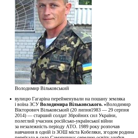
Володимир Вільковський
вулицю Гагаріна перейменували на пошану земляка
і воїна ЗСУ
Володимира Вільковського. »
Володимир
Вікторович Вільковський (20 липня1983 — 29 серпня
2014) — старший солдат Збройних сил України,
полеглий учасник російсько-української війни
за незалежність періоду АТО. 1989 року розпочав
навчання в одній із ЗОШ міста Кобеляки, згодом родина
переїхала в село Самарщина; середню освіту здобув