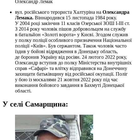
Олександр Лемак
вул. російського терориста Халтуріна на
Олександра
Лемака.
Віннародився 15 листопада 1984 року.
У 2004 році закінчив 11 класів Озерської ЗОШ І-III ст.
З 2014 року чоловік пішов добровольцем на службу
в батальйон «Золоті ворота» у Києві. Згодом служив
у полку поліції особливого призначення Національної
поліції «Київ». Був сержантом. Також чоловік часто
їздив у бойові відрядження в Донецьку область,
де боронив Україну від росіян. 24 лютого 2022 року,
Олександр вступив до полку Міністерства внутрішніх
справ «Сафарі» та влітку відправився на Донеччину
захищати батьківщину від російської окупації. Поліг
у бою із москалями 21 жовтня 2022 року під час
виконання бойового завдання в Бахмуті Донецької
області.
У
селі Самарщина: