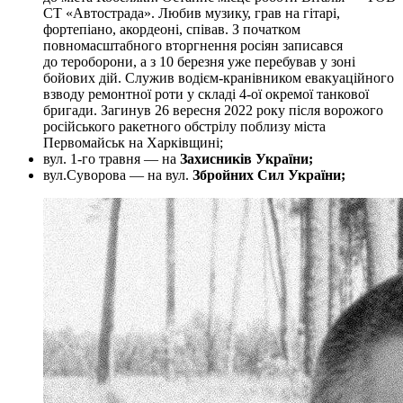
СТ «Автострада». Любив музику, грав на гітарі,
фортепіано, акордеоні, співав. З початком
повномасштабного вторгнення росіян записався
до тероборони, а з 10 березня уже перебував у зоні
бойових дій. Служив водієм-кранівником евакуаційного
взводу ремонтної роти у складі 4-ої окремої танкової
бригади. Загинув 26 вересня 2022 року після ворожого
російського ракетного обстрілу поблизу міста
Первомайськ на Харківщині;
вул. 1-го травня — на
Захисників України;
вул.Суворова — на вул.
Збройних Сил України;