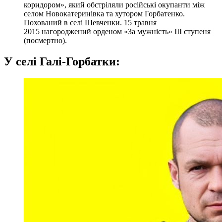
коридором», який обстріляли російські окупанти між
селом Новокатеринівка та хутором Горбатенко.
Похований в селі Шевченки. 15 травня
2015 нагороджений орденом «За мужність» III ступеня
(посмертно).
У селі Галі-Горбатки
: