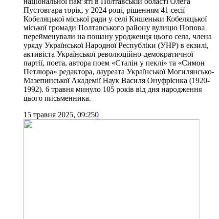
національної пам’яті в Полтавській області Олега
Пустовгара торік, у 2024 році, рішенням 41 сесії
Кобеляцької міської ради у селі Кишеньки Кобеляцької
міської громади Полтавського району вулицю Попова
перейменували на пошану уродженця цього села, члена
уряду Української Народної Республіки (УНР) в екзилі,
активіста Української революційно-демократичної
партії, поета, автора поем «Сталін у пеклі» та «Симон
Петлюра» редактора, лауреата Української Могилянсько-
Мазепинської Академії Наук Василя Онуфрієнка (1920-
1992). 6 травня минуло 105 років від дня народження
цього письменника.
15 травня 2025, 09:25
0