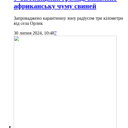
африканську чуму свиней
Запроваджено карантинну зону радіусом три кілометри
від села Орлик
30 липня 2024, 10:48
7