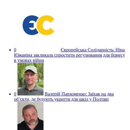
0
Європейська Солідарність:
Ніна
Южаніна закликала спростити регулювання для бізнесу
в умовах війни
0
Валерій Пархоменко:
Заїхав на два
об’єкти, де будують укриття для шкіл у Полтаві