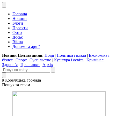
Головна
Новини
Блоги
Проекти
Фото
Досьє
Війна
Допомога армії
Новини Полтавщини:
Події
|
Політика і влада
|
Економіка і
бізнес
|
Спорт
|
Суспільство
|
Культура і освіта
|
Кримінал
|
Здоров’я
|
Цікавинки
|
Архів
# Кобеляцька громада
Пошук за тегом