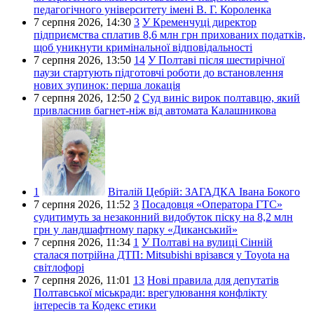
педагогічного університету імені В. Г. Короленка
7 серпня 2026,
14:30
3
У Кременчуці директор
підприємства сплатив 8,6 млн грн прихованих податків,
щоб уникнути кримінальної відповідальності
7 серпня 2026,
13:50
14
У Полтаві після шестирічної
паузи стартують підготовчі роботи до встановлення
нових зупинок: перша локація
7 серпня 2026,
12:50
2
Суд виніс вирок полтавцю, який
привласнив багнет-ніж від автомата Калашникова
1
Віталій Цебрій:
ЗАГАДКА Івана Бокого
7 серпня 2026,
11:52
3
Посадовця «Оператора ГТС»
судитимуть за незаконний видобуток піску на 8,2 млн
грн у ландшафтному парку «Диканський»
7 серпня 2026,
11:34
1
У Полтаві на вулиці Сінній
сталася потрійна ДТП: Mitsubishi врізався у Toyota на
світлофорі
7 серпня 2026,
11:01
13
Нові правила для депутатів
Полтавської міськради: врегулювання конфлікту
інтересів та Кодекс етики