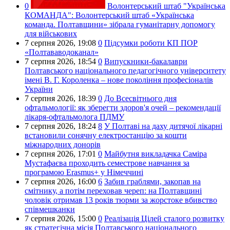
0
Волонтерський штаб "Українська
КОМАНДА":
Волонтерський штаб «Українська
команда. Полтавщини» зібрала гуманітарну допомогу
для військових
7 серпня 2026,
19:08
0
Підсумки роботи КП ПОР
«Полтававодоканал»
7 серпня 2026,
18:54
0
Випускники-бакалаври
Полтавського національного педагогічного університету
імені В. Г. Короленка – нове покоління професіоналів
України
7 серпня 2026,
18:39
0
До Всесвітнього дня
офтальмології: як зберегти здоров'я очей – рекомендації
лікаря-офтальмолога ПДМУ
7 серпня 2026,
18:24
8
У Полтаві на даху дитячої лікарні
встановили сонячну електростанцію за кошти
міжнародних донорів
7 серпня 2026,
17:01
0
Майбутня викладачка Саміра
Мустафаєва проходить семестрове навчання за
програмою Erasmus+ у Німеччині
7 серпня 2026,
16:00
6
Забив граблями, закопав на
смітнику, а потім переховав череп: на Полтавщині
чоловік отримав 13 років тюрми за жорстоке вбивство
співмешканки
7 серпня 2026,
15:00
0
Реалізація Цілей сталого розвитку
як стратегічна місія Полтавського національного