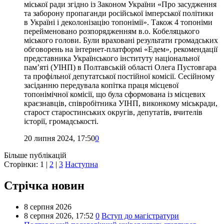
міської ради згідно із Законом України «Про засудження
та заборону пропаганди російської імперської політики
в Україні і деколонізацію топонімії». Також 4 топоніми
перейменовано розпорядженням в.о. Кобеляцького
міського голови. Були враховані результати громадських
обговорень на інтернет-платформі «Едем», рекомендації
представника Українського інституту національної
пам’яті (УІНП) в Полтавській області Олега Пустовгара
та профільної депутатської постійної комісії. Сесійному
засіданню передувала копітка праця місцевої
топонімічної комісії, що була сформована із місцевих
краєзнавців, співробітника УІНП, виконкому міськради,
старост старостинських округів, депутатів, вчителів
історії, громадськості.
20 липня 2024, 17:50
0
Більше публікацій
Сторінки:
1
|
2
|
3
Наступна
Стрічка новин
8 серпня 2026
8 серпня 2026,
17:52
0
Вступ до магістратури