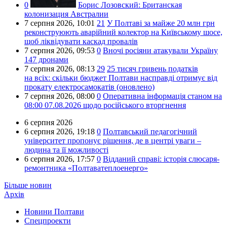
0
Борис Лозовский:
Британская
колонизация Австралии
7 серпня 2026,
10:01
21
У Полтаві за майже 20 млн грн
реконструюють аварійний колектор на Київському шосе,
щоб ліквідувати каскад провалів
7 серпня 2026,
09:53
0
Вночі росіяни атакували Україну
147 дронами
7 серпня 2026,
08:13
29
25 тисяч гривень податків
на всіх: скільки бюджет Полтави насправді отримує від
прокату електросамокатів (оновлено)
7 серпня 2026,
08:00
0
Оперативна інформація станом на
08:00 07.08.2026 щодо російського вторгнення
6 серпня 2026
6 серпня 2026,
19:18
0
Полтавський педагогічний
університет пропонує рішення, де в центрі уваги –
людина та її можливості
6 серпня 2026,
17:57
0
Відданий справі: історія слюсаря-
ремонтника «Полтаватеплоенерго»
Більше новин
Архів
Новини Полтави
Спецпроекти