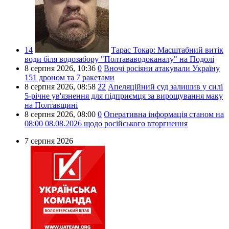
14
Тарас Токар:
Масштабний витік
води біля водозабору "Полтававодоканалу" на Подолі
8 серпня 2026,
10:36
0
Вночі росіяни атакували Україну
151 дроном та 7 ракетами
8 серпня 2026,
08:58
22
Апеляційний суд залишив у силі
5-річне ув'язнення для підприємця за вирощування маку
на Полтавщині
8 серпня 2026,
08:00
0
Оперативна інформація станом на
08:00 08.08.2026 щодо російського вторгнення
7 серпня 2026