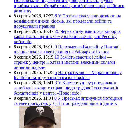
Полтавський педагогічний університет: стартував
прийом заяв – обирайте наступний рівень професійного
розвитку
8 серпня 2026,
17:23
6
У Полтаві скасували дозволи на
розміщення низки кіосків, які продавали вейпи та
порушували правила
8 серпня 2026,
16:47
26
Через війну змінилася виборча
карта Полтавщини: чому важливі точні дані Реєстру
виборців
8 серпня 2026,
16:10
0
Пархоменко Валерій: у Полтаві
працює школа з веслування на байдарках і каное
8 серпня 2026,
15:19
19
Замість свастик і лайки —
стрижі: у центрі Полтави містяни власними силами
оновили паркан
8 серпня 2026,
14:25
5
На трасі Київ — Харків поблизу
Іванівки на ходу загорілася вантажівка
8 серпня 2026,
13:41
3
У Кременчуці суд продовжив
запобіжні заходи у справі щодо трудової експлуатації
безхатченків у центрі «Нове небо»
8 серпня 2026,
11:34
0
У Яреськах зіткнулися мотоцикл
та електроскутер: у ДТП постраждали двоє підлітків