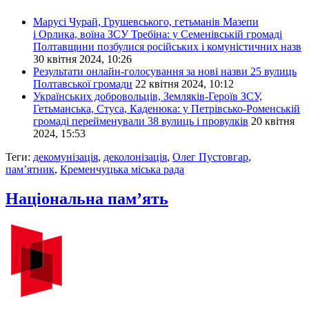
Марусі Чурай, Грушевського, гетьманів Мазепи
і Орлика, воїна ЗСУ Требіна: у Семенівській громаді
Полтавщини позбулися російських і комуністичних назв
30 квітня 2024, 10:26
Результати онлайн-голосування за нові назви 25 вулиць
Полтавської громади
22 квітня 2024, 10:12
Українських добровольців, Земляків-Героїв ЗСУ,
Гетьманська, Стуса, Каденюка: у Петрівсько-Роменській
громаді перейменували 38 вулиць і провулків
20 квітня
2024, 15:53
Теги:
декомунізація
,
деколонізація
,
Олег Пустовгар
,
пам’ятник
,
Кременчуцька міська рада
Національна пам’ять