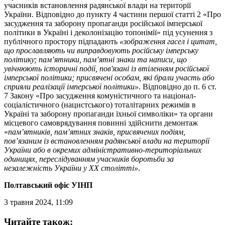
учасників встановлення радянської влади на території
України. Відповідно до пункту 4 частини першої статті 2 «Про
засудження та заборону пропаганди російської імперської
політики в Україні і деколонізацію топонімії» під усунення з
публічного простору підпадають
«зображення гасел і цитат,
що прославляють чи виправдовують російську імперську
політику; пам’ятники, пам’ятні знаки та написи, що
увічнюють історичні події, пов'язані із втіленням російської
імперської політики; присвячені особам, які брали участь або
сприяли реалізації імперської політики»
. Відповідно до п. 6 ст.
7 Закону «Про засудження комуністичного та націонал-
соціалістичного (нацистського) тоталітарних режимів в
Україні та заборону пропаганди їхньої символіки» та органи
місцевого самоврядування повинні здійснити демонтаж
«
пам’ятників, пам’ятних знаків, присвячених подіям,
пов’язаним із встановленням радянської влади на території
України або в окремих адміністративно-територіальних
одиницях, переслідуванням учасників боротьби за
незалежність України у XX столітті»
.
Полтавський офіс УІНП
3 травня 2024, 11:09
Читайте також: