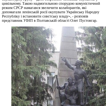
цивільному. Такою надмогильною спорудою комуністичний
режим СРСР намагався звеличити колаборантів, які
допомагали ленінській росії окупувати Українську Народну
Республіку і встановити совєтську владу», - розповів
представник УІНП в Полтавській області Олег Пустовгар.