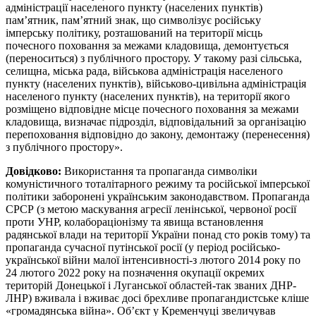
адміністрації населеного пункту (населених пунктів)
пам’ятник, пам’ятний знак, що символізує російську
імперську політику, розташований на території місць
почесного поховання за межами кладовища, демонтується
(переноситься) з публічного простору. У такому разі сільська,
селищна, міська рада, військова адміністрація населеного
пункту (населених пунктів), військово-цивільна адміністрація
населеного пункту (населених пунктів), на території якого
розміщено відповідне місце почесного поховання за межами
кладовища, визначає підрозділ, відповідальний за організацію
перепоховання відповідно до закону, демонтажу (перенесення)
з публічного простору».
Довідково:
Використання та пропаганда символіки
комуністичного тоталітарного режиму та російської імперської
політики заборонені українським законодавством. Пропаганда
СРСР (з метою маскування агресії ленінської, червоної росії
проти УНР, колабораціонізму та явища встановлення
радянської влади на території України понад сто років тому) та
пропаганда сучасної путінської росії (у період російсько-
української війни малої інтенсивності-з лютого 2014 року по
24 лютого 2022 року на позначення окупації окремих
територій Донецької і Луганської областей-так званих ДНР-
ЛНР) вживала і вживає досі брехливе пропагандистське кліше
«громадянська війна». Об’єкт у Кременчуці звеличував