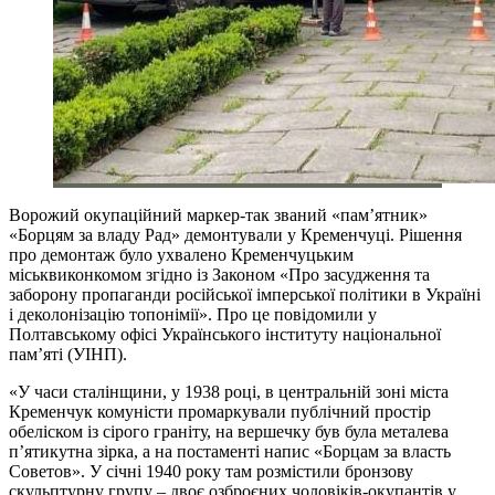
Ворожий окупаційний маркер-так званий «пам’ятник»
«Борцям за владу Рад» демонтували у Кременчуці. Рішення
про демонтаж було ухвалено Кременчуцьким
міськвиконкомом згідно із Законом «Про засудження та
заборону пропаганди російської імперської політики в Україні
і деколонізацію топонімії». Про це повідомили у
Полтавському офісі Українського інституту національної
пам’яті (УІНП).
«У часи сталінщини, у 1938 році, в центральній зоні міста
Кременчук комуністи промаркували публічний простір
обеліском із сірого граніту, на вершечку був була металева
п’ятикутна зірка, а на постаменті напис «Борцам за власть
Советов». У січні 1940 року там розмістили бронзову
скульптурну групу – двоє озброєних чоловіків-окупантів у