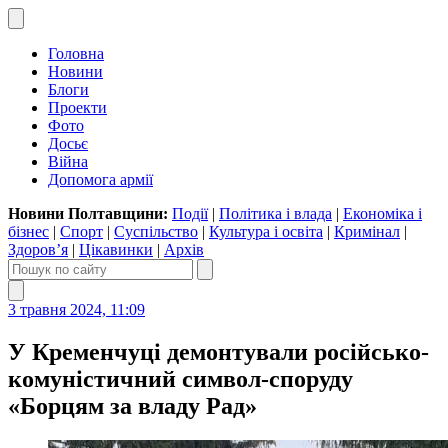
Головна
Новини
Блоги
Проекти
Фото
Досьє
Війна
Допомога армії
Новини Полтавщини:
Події
|
Політика і влада
|
Економіка і
бізнес
|
Спорт
|
Суспільство
|
Культура і освіта
|
Кримінал
|
Здоров’я
|
Цікавинки
|
Архів
3 травня 2024, 11:09
У Кременчуці демонтували російсько-
комуністичний символ-споруду
«Борцям за владу Рад»