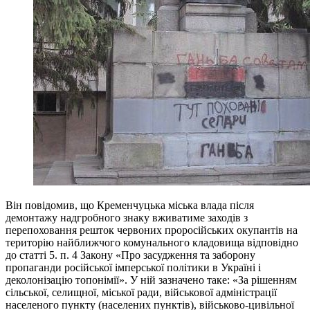
Він повідомив, що Кременчуцька міська влада після
демонтажу надгробного знаку вживатиме заходів з
перепоховання решток червоних проросійських окупантів на
територію найближчого комунального кладовища відповідно
до статті 5. п. 4 Закону «Про засудження та заборону
пропаганди російської імперської політики в Україні і
деколонізацію топонімії». У ній зазначено таке: «За рішенням
сільської, селищної, міської ради, військової адміністрації
населеного пункту (населених пунктів), військово-цивільної