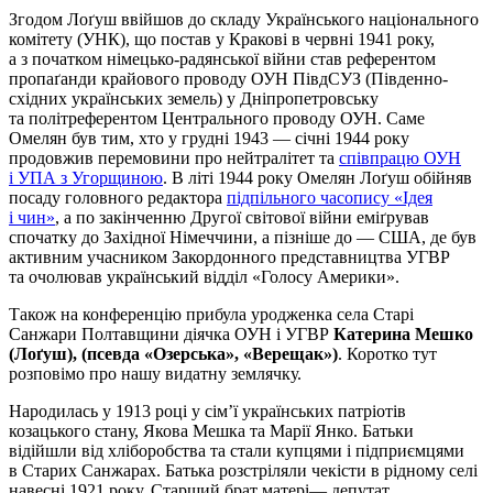
Згодом Лоґуш ввійшов до складу Українського національного
комітету (УНК), що постав у Кракові в червні 1941 року,
а з початком німецько-радянської війни став референтом
пропаґанди крайового проводу ОУН ПівдСУЗ (Південно-
східних українських земель) у Дніпропетровську
та політреферентом Центрального проводу ОУН. Саме
Омелян був тим, хто у грудні 1943 — січні 1944 року
продовжив перемовини про нейтралітет та
співпрацю ОУН
і УПА з Угорщиною
. В літі 1944 року Омелян Лоґуш обійняв
посаду головного редактора
підпільного часопису «Ідея
і чин»
, а по закінченню Другої світової війни еміґрував
спочатку до Західної Німеччини, а пізніше до — США, де був
активним учасником Закордонного представництва УГВР
та очолював український відділ «Голосу Америки».
Також на конференцію прибула уродженка села Старі
Санжари Полтавщини діячка ОУН і УГВР
Катерина Мешко
(Лоґуш), (псевда «Озерська», «Верещак»)
. Коротко тут
розповімо про нашу видатну землячку.
Народилась у 1913 році у сім’ї українських патріотів
козацького стану, Якова Мешка та Марії Янко. Батьки
відійшли від хліборобства та стали купцями і підприємцями
в Старих Санжарах. Батька розстріляли чекісти в рідному селі
навесні 1921 року. Старший брат матері— депутат