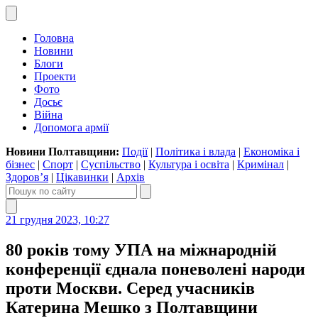
Головна
Новини
Блоги
Проекти
Фото
Досьє
Війна
Допомога армії
Новини Полтавщини:
Події
|
Політика і влада
|
Економіка і
бізнес
|
Спорт
|
Суспільство
|
Культура і освіта
|
Кримінал
|
Здоров’я
|
Цікавинки
|
Архів
21 грудня 2023, 10:27
80 років тому УПА на міжнародній
конференції єднала поневолені народи
проти Москви. Серед учасників
Катерина Мешко з Полтавщини