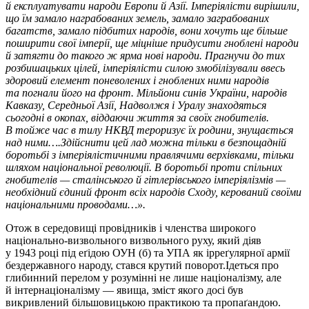
й експлуатувати народи Европи й Азії. Імперіялісти вирішили,
що їм замало награбованих земель, замало заграбованих
багатств, замало підбитих народів, вони хочуть ще більше
поширити свої імперії, ще міцніше придусити гноблені народи
й затягти до такого ж ярма нові народи. Прагнучи до тих
розбишацьких цілей, імперіялісти силою змобілізували ввесь
здоровий елемент поневолених і гноблених ними народів
та погнали його на фронт. Мільйони синів України, народів
Кавказу, Середньої Азії, Надволжя і Уралу знаходяться
сьогодні в окопах, віддаючи життя за своїх гнобителів.
В тойже час в тилу НКВД тероризує їх родини, знущається
над ними….Здійснити цей лад можна тільки в безпощадній
боротьбі з імперіялістичними правлячими верхівками, тільки
шляхом національної революції. В боротьбі проти спільних
гнобителів — сталінського й гітлерівського імперіялізмів —
необхідний єдиний фронт всіх народів Сходу, керований своїми
національними проводами…».
Отож в середовищі провідників і членства широкого
національно-визвольного визвольного руху, який діяв
у 1943 році під еґідою ОУН (б) та УПА як ірреґулярної армії
бездержавного народу, стався крутий поворот.Ідеться про
глибинний перелом у розумінні не лише націоналізму, але
й інтернаціоналізму — явища, зміст якого досі був
викривлений більшовицькою практикою та пропаґандою.