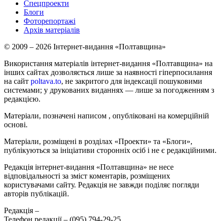
Спецпроекти
Блоги
Фоторепортажі
Архів матеріалів
© 2009 – 2026 Інтернет-видання «Полтавщина»
Використання матеріалів інтернет-видання «Полтавщина» на
інших сайтах дозволяється лише за наявності гіперпосилання
на сайт
poltava.to
, не закритого для індексації пошуковими
системами; у друкованих виданнях — лише за погодженням з
редакцією.
Матеріали, позначені написом
, опубліковані на комерційній
основі.
Матеріали, розміщені в розділах «Проекти» та «Блоги»,
публікуються за ініціативи сторонніх осіб і не є редакційними.
Редакція інтернет-видання «Полтавщина» не несе
відповідальності за зміст коментарів, розміщених
користувачами сайту. Редакція не завжди поділяє погляди
авторів публікацій.
Редакція –
Телефон редакції –
(095) 794-29-25