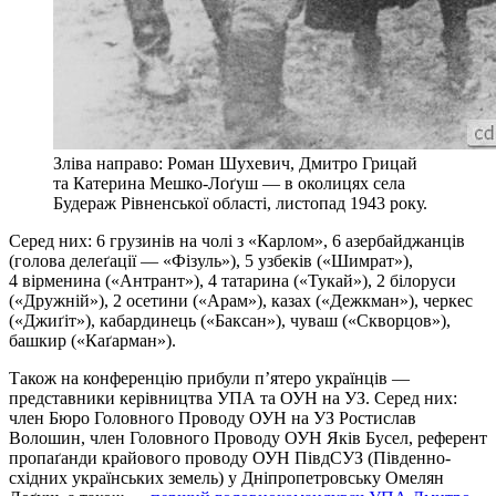
Зліва направо: Роман Шухевич, Дмитро Грицай
та Катерина Мешко-Лоґуш — в околицях села
Будераж Рівненської області, листопад 1943 року.
Серед них: 6 грузинів на чолі з «Карлом», 6 азербайджанців
(голова делеґації — «Фізуль»), 5 узбеків («Шимрат»),
4 вірменина («Антрант»), 4 татарина («Тукай»), 2 білоруси
(«Дружній»), 2 осетини («Арам»), казах («Дежкман»), черкес
(«Джиґіт»), кабардинець («Баксан»), чуваш («Скворцов»),
башкир («Каґарман»).
Також на конференцію прибули п’ятеро українців —
представники керівництва УПА та ОУН на УЗ. Серед них:
член Бюро Головного Проводу ОУН на УЗ Ростислав
Волошин, член Головного Проводу ОУН Яків Бусел, референт
пропаґанди крайового проводу ОУН ПівдСУЗ (Південно-
східних українських земель) у Дніпропетровську Омелян