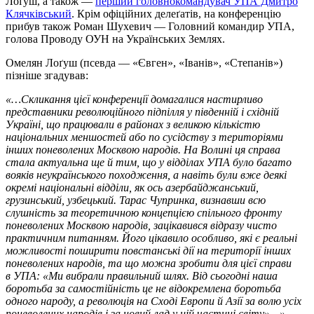
Лоґуш, а також —
перший головнокомандувач УПА Дмитро
Клячківський
. Крім офіційних делеґатів, на конференцію
прибув також Роман Шухевич — Головний командир УПА,
голова Проводу ОУН на Українських Землях.
Oмелян Лоґуш (псевда — «Євген», «Іванів», «Степанів»)
пізніше згадував:
«…Скликання цієї конференції домагалися настирливо
представники революційного підпілля у південній і східній
Україні, що працювали в районах з великою кількістю
національних меншостей або по сусідству з територіями
інших поневолених Москвою народів. На Волині ця справа
стала актуальна ще й тим, що у відділах УПА було багато
вояків неукраїнського походження, а навіть були вже деякі
окремі національні відділи, як ось азербайджанський,
грузинський, узбецький. Тарас Чупринка, визнавши всю
слушність за теоретичною концепцією спільного фронту
поневолених Москвою народів, зацікавився відразу чисто
практичним питанням. Його цікавило особливо, які є реальні
можливості поширити повстанські дії на території інших
поневолених народів, та що можна зробити для цієї справи
в УПА: «Ми вибрали правильний шлях. Від сьогодні наша
боротьба за самостійність це не відокремлена боротьба
одного народу, а революція на Сході Европи й Азії за волю усіх
поневолених народів і за новий лад у цій частині світу»…».