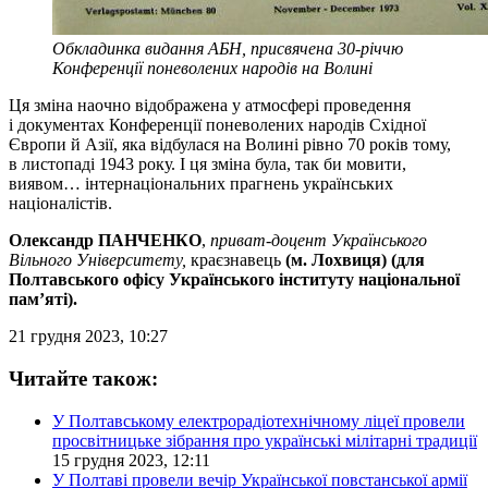
Обкладинка видання АБН, присвячена 30-річчю
Конференції поневолених народів на Волині
Ця зміна наочно відображена у атмосфері проведення
і документах Конференції поневолених народів Східної
Європи й Азії, яка відбулася на Волині рівно 70 років тому,
в листопаді 1943 року. І ця зміна була, так би мовити,
виявом… інтернаціональних прагнень українських
націоналістів.
Олександр ПАНЧЕНКО
,
приват-доцент Українського
Вільного Університету,
краєзнавець
(м. Лохвиця) (для
Полтавського офісу Українського інституту національної
пам’яті).
21 грудня 2023, 10:27
Читайте також:
У Полтавському електрорадіотехнічному ліцеї провели
просвітницьке зібрання про українські мілітарні традиції
15 грудня 2023, 12:11
У Полтаві провели вечір Української повстанської армії