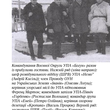
Командування Воєнної Округи УПА «Богун» разом
із прибулими гостями. Нижній ряд (зліва направо):
шеф розвідувального відділу (ШРВ) УПА «Немо"
(Андрій Кисіль)); член Проводу ОУН
на Українських Землях «Іванів» (Омелян Лоґуш);
керівник угорської місії до УПА підполковник
Ференц Мартон; комендант запілля УПА-Північ
«Горбенко» (Ростислав Волошин); командир групи
УПА «Еней» (Петро Олійник), керівник охорони
делеґації «Кропива» (Василь Процюк). Верхній ряд:
заступник ШРВ «Палій» (Василь Коренюк);