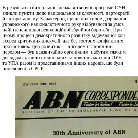
В результаті з визвольної і державотворчої програми ОУН
зникли пункти щодо національної виключності, партократії
й авторитаризму. Характерно, що це політичне дозрівання
українського націоналістичного руху відбувалося за умов
найінтенсивнішої революційної збройної боротьби. При
цьому процеси демократичного розвитку відбувалися хоч
і серед критичних дискусій, але без гострих конфліктних
протистоянь. Цей розвиток — а згодом і глибинний
перелом — був надзвичайно органічним, набутим тяжким
досвідом активних підпільних та повстанських дій ОУН
та УПА разом із представниками інших народів, що були
поневолені в СРСР.