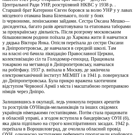
Центральної Ради УНР, розстріляний НКВС у 1938 р. .
Старший брат Катерини Євген боровся за волю УНР у у лавах
місцевого отамана Івана Біленького, поліг у боях
із червоними, ленінськими зайдами. Сестра Оксана Мешко—
дисидентка, багато разів арештовувана та етапована таборами
за проукраїнську діяльність. Після розгрому московським
більшовизмом родини поїхала до Харкова жити й навчатися
у дядька Віктора Янка. Опісля переїхала до сестри Оксани
в Дніпропетровськ, де навчалася в середній школі. Там
на власні очі бачила ліквідацію Православної Церкви,
колективізацію сіл та Голодомор-геноцид. Працювала
токаркою на метзаводі в Дніпропетровську, навчалася
на робітфаку. 1937 р. виїхала в Москву, де закінчила
електромеханічний інститут МЕМІІТ і в 1941 р. повернулася
до Дніпропетровська. Була прикро вражена хаотичним
відступом Червоної Армії з міста і масштабною переправкою
німців через Дніпро.
Залишившись в окупації, ледь уникнула перших арештів
та розстрілів ОУНівців-мельниківців та інших свідомих
українців німецькими гестапівцями. Потім стала працювати
в обласній управі, а згодом вступила в бандерівську ОУН (б),
яка діяла підпільно на строго конспіративних засадах. 1942 р.
переїхала в Ворошиловград, де очолила обласний провід
ОУН, одночасно заступаючи референта пропаганди крайового