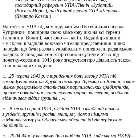
господарчий референт УПА-Північ «Зубатий»
(Василь Мороз); шеф штабу групи УПА «Черник»
(Дмитро Казван)
На той час УПА під командуванням Шухевича-«генерала
Чупринки» поширила свою військову дію на всі терени
Галичини, Волині, частково — навіть Наддніпрянщини,
а у складі її відділів воювало чимало представників інших
народів, що були разом з українським поневолені радянською
владою. У повідомленнях про бойові сутички УПА від
початку-середини 1943 року згадується про діяльність також
і національних відділів:
«…25 червня 1943 р. в триденних боях загону УПА під
командуванням к-ра Крука в околицях Теремна на Волині, в яких
цілком розгромлено сталінських партизанських грабіжників,
що вже довший час напастували мирне населення, особливо
відзначився відділ грузинів…».
«…В місяці серпні 1943 р. відділ УПА, складений також
з узбеків, грузинів і росіян, знищив у боях з німцями
в Млинівському р-ні Рівненської области 60 гітлерівських
бандитів…».
«…29.04.44 р. у великому бою відділів УПА з військами НКВД