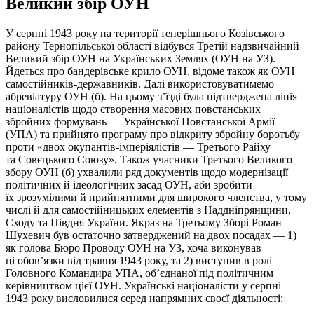
Великий збір ОУН
У серпні 1943 року на території теперішнього Козівського
району Тернопільської області відбувся Третій надзвичайний
Великий збір ОУН на Українських Землях (ОУН на УЗ).
Йдеться про бандерівське крило ОУН, відоме також як ОУН
самостійників-державників. Далі використовуватимемо
абревіатуру ОУН (б). На цьому з’їзді була підтверджена лінія
націоналістів щодо створення масових повстанських
збройних формувань — Української Повстанської Армії
(УПА) та прийнято програму про відкриту збройну боротьбу
проти «двох окупантів-імперіялістів — Третього Райху
та Совєцького Союзу». Також учасники Третього Великого
збору ОУН (б) ухвалили ряд документів щодо модернізації
політичних й ідеологічних засад ОУН, аби зробити
їх зрозумілими й прийнятними для широкого членства, у тому
числі й для самостійницьких елементів з Наддніпрянщини,
Сходу та Півдня України. Якраз на Третьому Зборі Роман
Шухевич був остаточно затверджений на двох посадах — 1)
як голова Бюро Проводу ОУН на УЗ, хоча виконував
ці обов’язки від травня 1943 року, та 2) виступив в ролі
Головного Командира УПА, об’єднаної під політичним
керівництвом цієї ОУН. Українські націоналісти у серпні
1943 року висловилися серед напрямних своєї діяльності: