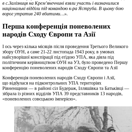
в с.Залізниця на Крем’янеччині взяли участь і визначилися
національні відділи під командою к-ра Яструба. В цьому бою
ворог утратив 240 вбитими…».
Перша конференція поневолених
народів Сходу Європи та Азії
І ось через кілька місяців після проведення Третього Великого
збору ОУН, а саме 21-22 листопада 1943 року, в умовах
найсуворішої конспірації під еґідою УПА, яка діяла під
політичним керівництвом ОУН на УЗ, було проведено Першу
конференцію поневолених народів Сходу Європи та Азії
Конференція поневолених народів Сходу Європи і Азії,
що відбулася на підконтрольних УПА територіях
Рівненщини — в районі сіл Будераж, Ілляшівка та Батьківці —
зібрала із різних відділів УПА 39 представників 13 народів,
«поневолених совєцькою імперією».