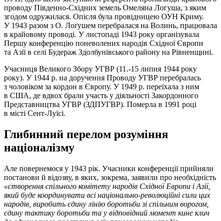
проводу Південно-Східних земель Омеляна Логуша, з яким
згодом одружилася. Опісля була провідницею ОУН Криму.
У 1943 разом з О. Лоґушем перебралася на Волинь, працювала
в крайовому проводі. У листопаді 1943 року організувала
Першу конференцію поневолених народів Східної Європи
та Азії в селі Будераж Здолбунівського району на Рівненщині.
Учасниця Великого Збору УГВР (11.-15 липня 1944 року
року). У 1944 р. на доручення Проводу УГВР перебралась
з чоловіком за кордон в Європу. У 1949 р. переїхала з ним
в США, де вдвох брали участь у діяльності Закордонного
Представництва УГВР (ЗДПУГВР). Померла в 1991 році
в місті Сент-Луїсі.
Глибинний перелом розуміння
націоналізму
Але повернемося у 1943 рік. Учасники конференції прийняли
постанови й відозву, в яких, зокрема, заявили про необхідність
«створення спільного комітету народів Східної Европи і Азії,
який буде координувати всі національно-революційні сили цих
народів, виробить єдину лінію боротьби зі спільним ворогом,
єдину тактику боротьби та у відповідний момент кине клич