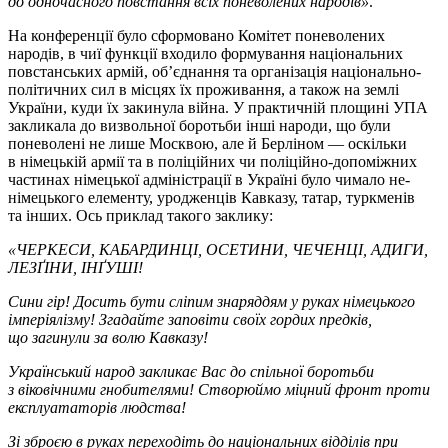
до одночасного повстання всіх поневолених народів»
.
На конференції було сформовано Комітет поневолених
народів, в чиї функції входило формування національних
повстанських армій, об’єднання та організація національно-
політичних сил в місцях їх проживання, а також на землі
України, куди їх закинула війна. У практичній площині УПА
закликала до визвольної боротьби інші народи, що були
поневолені не лише Москвою, але й Берліном — оскільки
в німецькій армії та в поліційних чи поліційно-допоміжних
частинах німецької адміністрації в Україні було чимало не-
німецького елементу, уродженців Кавказу, татар, туркменів
та інших. Ось приклад такого заклику:
«ЧЕРКЕСИ, КАБАРДИНЦІ, ОСЕТИНИ, ЧЕЧЕНЦІ, АДИГИ,
ЛЕЗҐІНИ, ІНҐУШІ!
Сини гір! Досить бути сліпим знаряддям у руках німецького
імперіялізму! Згадайте заповіти своїх гордих предків,
що загинули за волю Кавказу!
Український народ закликає Вас до спільної боротьби
з віковічними гнобителями! Створюймо міцний фронт проти
експлуататорів людства!
Зі зброєю в руках переходіть до національних відділів при