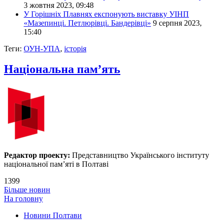
3 жовтня 2023, 09:48
У Горішніх Плавнях експонують виставку УІНП
«Мазепинці. Петлюрівці. Бандерівці»
9 серпня 2023,
15:40
Теги:
ОУН-УПА
,
історія
Національна пам’ять
Редактор проекту:
Представництво Українського інституту
національної пам’яті в Полтаві
1399
Більше новин
На головну
Новини Полтави