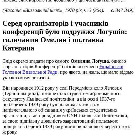
(Часопис «Визвольний шлях», 1970 рік, ч. 3 (264). — с. 347-349).
Серед організаторів і учасників
конференції було подружжя Логушів:
галичанин Омелян і полтавка
Катерина
Слід окремо згадати про самого
Омеляна Лоґуша
, одного
з організаторів Конференції і пізнішого члена
Української
Головної Визвольної Ради
, про якого, на жаль, ще мало відомо
українському читачеві.
Він народився 1912 року у селі Передмістя коло Язловця
(Тернопільщина), пізніше став студентом аґрономічного
факультету Львівської політехніки, а від осені 1937-го
по березень 1939 року був чільним активістом
напівлегального об’єднання українських студентських
організацій, став провідником ОУН Львівської Політехніки,
за свою підпільну діяльність заарештований польською
поліцією в березні 1939 року, вийшов на волю у вересні того
ж року.