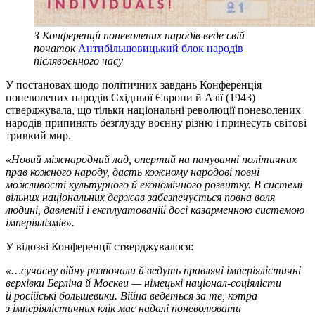
З Конференції поневолених народів веде свій
початок
Антибільшовицький блок народів
післявоєнного часу
У постановах щодо політичних завдань Конференція
поневолених народів Східньої Європи й Азії (1943)
стверджувала, що тільки національні революції поневолених
народів припинять безглузду воєнну різню і принесуть світові
тривкий мир.
«Новий міжнародний лад, опертий на пануванні політичних
прав кожного народу, дасть кожному народові повні
можливості культурного й економічного розвитку. В системі
вільних національних держав забезпечується повна воля
людині, давленій і експлуатованій досі казарменною системою
імперіялізмів».
У відозві Конференції стверджувалося:
«…сучасну війну розпочали й ведуть правлячі імперіялістичні
верхівки Берліна й Москви — німецькі націонал-соціялісти
й російські большевики. Війна ведеться за те, котра
з імперіялістичних клік має надалі поневолювати