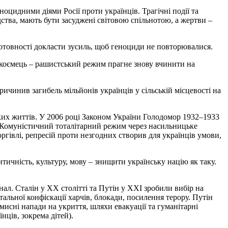
цидними діями Росії проти українців. Трагічні події та
ства, мають бути засуджені світовою спільнотою, а жертви –
готовності докласти зусиль, щоб геноциди не повторювалися.
дкоємець – рашистський режим прагне знову вчинити на
чинив загибель мільйонів українців у сільській місцевості на
ких життів. У 2006 році Законом України Голодомор 1932–1933
 Комуністичний тоталітарний режим через насильницьке
оргівлі, репресій проти незгодних створив для українців умови,
ичність, культуру, мову – знищити українську націю як таку.
нал. Сталін у XX столітті та Путін у XXI зробили вибір на
альної конфіскації харчів, блокади, посилення терору. Путін
мисні напади на укриття, шляхи евакуації та гуманітарні
ців, зокрема дітей).