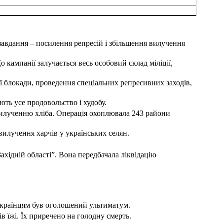
 завдання – посилення репресій і збільшення вилучення
 кампанії залучається весь особовий склад міліції,
 блокади, проведення спеціальних репресивних заходів,
ть усе продовольство і худобу.
вилученню хліба. Операція охоплювала 243 райони
илучення харчів у українських селян.
хідній області”. Вона передбачала ліквідацію
українцям був оголошений ультиматум.
в їжі. Їх приречено на голодну смерть.