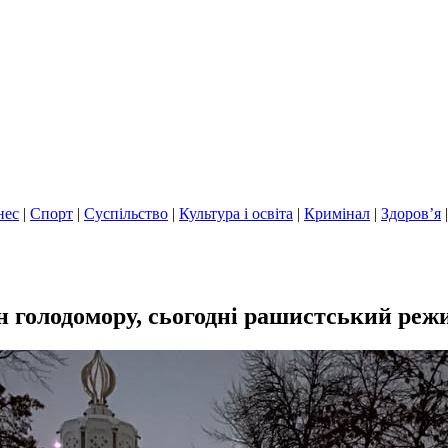
нес
|
Спорт
|
Суспільство
|
Культура і освіта
|
Кримінал
|
Здоров’я
н голодомору, сьогодні рашистський реж