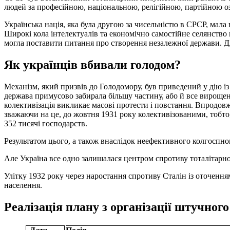
людей за професійною, національною, релігійною, партійною о
Українська нація, яка була другою за чисельністю в СРСР, мала
Широкі кола інтелектуалів та економічно самостійне селянство
могла поставити питання про створення незалежної держави. Д
Як українців вбивали голодом?
Механізм, який призвів до Голодомору, був приведений у дію із
держава примусово забирала більшу частину, або й все вирощен
колективізація викликає масові протести і повстання. Впродовж
зважаючи на це, до жовтня 1931 року колективізованими, тобто
352 тисячі господарств.
Результатом цього, а також внаслідок неефективного колгоспно
Але Україна все одно залишалася центром спротиву тоталітарно
Улітку 1932 року через наростання спротиву Сталін із оточенн
населення.
Реалізація плану з організації штучного