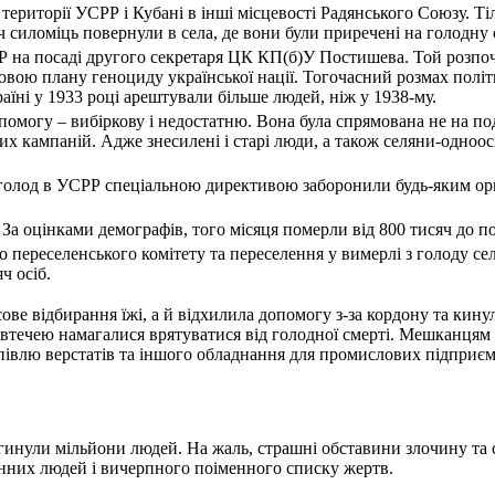
ериторії УСРР і Кубані в інші місцевості Радянського Союзу. Тіл
ч силоміць повернули в села, де вони були приречені на голодну 
 на посаді другого секретаря ЦК КП(б)У Постишева. Той розпоч
довою плану геноциду української нації. Тогочасний розмах полі
аїні у 1933 році арештували більше людей, ніж у 1938-му.
омогу – вибіркову і недостатню. Вона була спрямована не на под
их кампаній. Адже знесилені і старі люди, а також селяни-одно
олод в УСРР спеціальною директивою заборонили будь-яким орга
 За оцінками демографів, того місяця померли від 800 тисяч до по
ереселенського комітету та переселення у вимерлі з голоду села 
ч осіб.
ве відбирання їжі, а й відхилила допомогу з-за кордону та кинул
и втечею намагалися врятуватися від голодної смерті. Мешканцям
упівлю верстатів та іншого обладнання для промислових підприєм
агинули мільйони людей. На жаль, страшні обставини злочину та 
нних людей і вичерпного поіменного списку жертв.