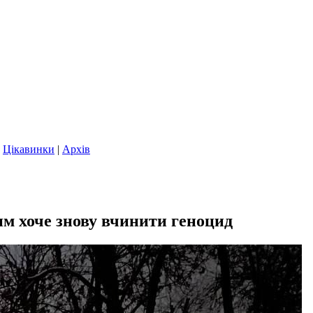
|
Цікавинки
|
Архів
им хоче знову вчинити геноцид