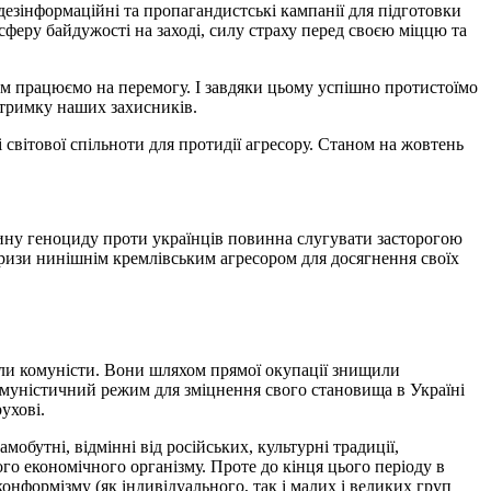
і дезінформаційні та пропагандистські кампанії для підготовки
мосферу байдужості на заході, силу страху перед своєю міццю та
азом працюємо на перемогу. І завдяки цьому успішно протистоїмо
дтримку наших захисників.
і світової спільноти для протидії агресору. Станом на жовтень
ину геноциду проти українців повинна слугувати засторогою
ризи нинішнім кремлівським агресором для досягнення своїх
пили комуністи. Вони шляхом прямої окупації знищили
омуністичний режим для зміцнення свого становища в Україні
ухові.
обутні, відмінні від російських, культурні традиції,
го економічного організму. Проте до кінця цього періоду в
нформізму (як індивідуального, так і малих і великих груп