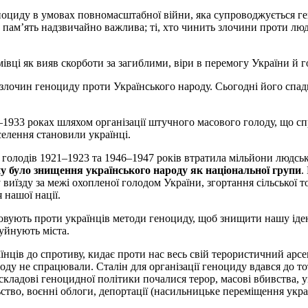
циду в умовах повномасштабної війни, яка супроводжується гено
 пам’ять надзвичайно важлива; ті, хто чинить злочини проти люд
мівці як вияв скорботи за загиблими, віри в перемогу України й 
злочин геноциду проти Українського народу. Сьогодні його спа
933 роках шляхом організації штучного масового голоду, що спри
селення становили українці.
 голодів 1921–1923 та 1946–1947 років втратила мільйони людсь
 було знищення українського народу як національної групи
.
 виїзду за межі охопленої голодом України, згортання сільської т
 нашої нації.
совують проти українців методи геноциду, щоб знищити нашу ідент
уйнують міста.
аїнців до спротиву, кидає проти нас весь свій терористичний арсе
оду не спрацювали. Сталін для організації геноциду вдався до тот
кладові геноцидної політики почалися терор, масові вбивства, у
тво, воєнні облоги, депортації (насильницьке переміщення україн