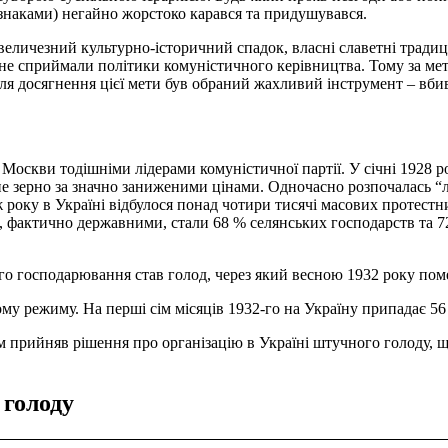
знаками) негайно жорстоко карався та придушувався.
 величезний культурно-історичний спадок, власні славетні тради
 не сприймали політики комуністичного керівництва. Тому за мет
ля досягнення цієї мети був обраний жахливий інструмент – вби
 Москви тодішніми лідерами комуністичної партії. У січні 1928 
е зерно за значно заниженими цінами. Одночасно розпочалась “л
 року в Україні відбулося понад чотири тисячі масових протестн
, фактично державними, стали 68 % селянських господарств та 72
го господарювання став голод, через який весною 1932 року поме
му режиму. На перші сім місяців 1932-го на Україну припадає 56
ям прийняв рішення про організацію в Україні штучного голоду,
 голоду