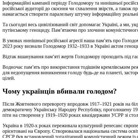
Інформаційні кампанії періоду Голодомору та нинішньої російськ
російської аудиторії до скоєння чи схвалення звірств, а також п
намагається створити паралельну штучну інформаційну реальніст
Та сьогодні весь цивілізований світ допомагає Україні, а ми, у
путінському геноциду. Пам’ятаючи про злочини комуністичного
В умовах нинішньої російської агресії наша пам’ять про Голодом
2023 року визнали Голодомор 1932–1933 в Україні актом геноц
Відтак вшанування пам’яті жертв Голодомору проходить під г
Водночас пам’ять про використання тодішнім кремлівським реж
для недопущення виникнення голоду будь-де на планеті, засто
цілей.
Чому українців вбивали голодом?
Після Жовтневого перевороту впродовж 1917–1921 років на біль
демократичну Українську Народну Республіку, проголошену 191
піти на створення у 1919–1920 роках квазідержави УСРР зі сто
Україна в 1920-х роках переживала культурний ренесанс європейс
орієнтовані на Європу. Створювалася національна система осві
СРСР був встановлений тоталітарний комуністичний режим із су