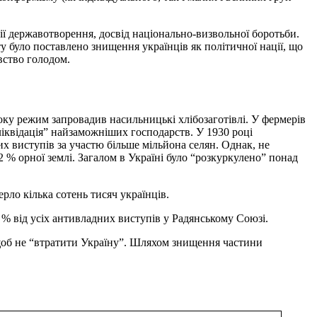
ції державотворення, досвід національно-визвольної боротьби.
у було поставлено знищення українців як політичної нації, що
вство голодом.
року режим запровадив насильницькі хлібозаготівлі. У фермерів
іквідація” найзаможніших господарств. У 1930 році
их виступів за участю більше мільйона селян. Однак, не
 % орної землі. Загалом в Україні було “розкуркулено” понад
рло кілька сотень тисяч українців.
 % від усіх антивладних виступів у Радянському Союзі.
 щоб не “втратити Україну”. Шляхом знищення частини