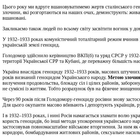
Цього року ми вдруге вшановуватимемо жертв сталінського гено
злочини, які розгортаються на наших очах, демонструють: жива
вшановані.
Закликаємо також людей по всьому світу засвітити вогник у до
У 1932–1933 роках комуністичний тоталітарний режим вчинив 
українській землі геноцид.
Голодомор здійснило керівництво ВКП(б) та уряд СРСР у 1932–1
території Української СРР та Кубані, де переважну більшість на
Україна внаслідок геноциду 1932–1933 років, масових штучних
років визнаний геноцидом Українського народу.
Метою злочину
вилучення продовольства, блокаду сіл і цілих районів, заборону
не сумісні із життям. Тобто розрахунок був на фізичне знищення
Через 90 років після Голодомору-геноциду росіяни знову засто
Для цього окупанти масово вбивають і депортують українців, р
І в 1932–1933 роках, і нині Росія намагається зламати волю укр
користь геноцидів, бо інші методи упокорення українського нар
застосовував повномасштабне військове вторгнення. За ним як с
коридори, бомбардування житлових районів, сексуальне насильс