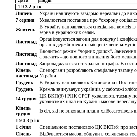
Дата
Подія
1 9 3 2 р і к
Липень
Україні нав’язують завідомо нереальні до вико
7 серпня
Ухвалюється постанова про “охорону соціалісти
В Україну направляється спеціальна комісія і
Жовтень
зерна в українських селян.
Організовуються загони для пошуку і конфіскац
Листопад
органів держбезпеки та місцеві члени комуніст
Вводиться режим “чорних дошок”. Занесення н
Листопад
а значить – до повного знищення його мешкан
Листопад
Запроваджуються натуральні штрафи. В господ
Кінець
Спецоргани розробляють спеціальну таємну оп
листопада
України.
Грудень
В Україну направляють Кагановича і Постишев
Грудень
Кремль звинувачує українців у саботажі хлібоз
ЦК ВКП(б) і РНК СРСР ухвалюють таємну поста
14 грудня
українських шкіл на Кубані і масове переслідув
Кінець
Із сіл, які не виконали плани хлібозаготівель в
грудня
1 9 3 3 р і к
1 січня
Спеціальною постановою ЦК ВКП(б) про застос
Січень
Відбуваються масові обшуки в селянських госп