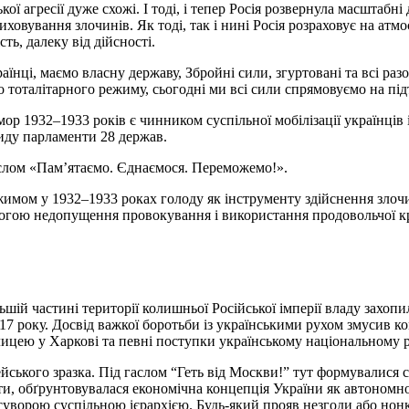
ої агресії дуже схожі. І тоді, і тепер Росія розвернула масштабн
риховування злочинів. Як тоді, так і нині Росія розраховує на ат
ь, далеку від дійсності.
країнці, маємо власну державу, Збройні сили, згуртовані та всі р
 тоталітарного режиму, сьогодні ми всі сили спрямовуємо на пі
ор 1932–1933 років є чинником суспільної мобілізації українців 
иду парламенти 28 держав.
аслом «Пам’ятаємо. Єднаємося. Переможемо!».
имом у 1932–1933 роках голоду як інструменту здійснення злоч
рогою недопущення провокування і використання продовольчої к
шій частині території колишньої Російської імперії владу захо
7 року. Досвід важкої боротьби із українськими рухом змусив к
лицею у Харкові та певні поступки українському національному р
ького зразка. Під гаслом “Геть від Москви!” тут формувалися сам
ти, обґрунтовувалася економічна концепція України як автономно
ворою суспільною ієрархією. Будь-який прояв незгоди або нонко