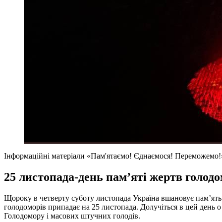
Інформаційні матеріали «Пам'ятаємо! Єднаємося! Переможемо!».
25 листопада-день пам’яті жертв голод
Щороку в четверту суботу листопада Україна вшановує пам’ять 
голодоморів припадає на 25 листопада. Долучіться в цей день о
Голодомору і масових штучних голодів.