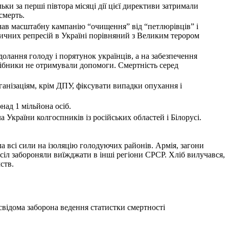
ьки за перші півтора місяці дії цієї директиви затримали
смерть.
ав масштабну кампанію “очищення” від “петлюрівців” і
тичних репресій в Україні порівняний з Великим терором
олання голоду і порятунок українців, а на забезпечення
осібники не отримували допомоги. Смертність серед
нізаціям, крім ДПУ, фіксувати випадки опухання і
над 1 мільйона осіб.
України колгоспників із російських областей і Білорусі.
а всі сили на ізоляцію голодуючих районів. Армія, загони
 сіл забороняли виїжджати в інші регіони СРСР. Хліб вилучався,
ств.
свідома заборона ведення статистки смертності