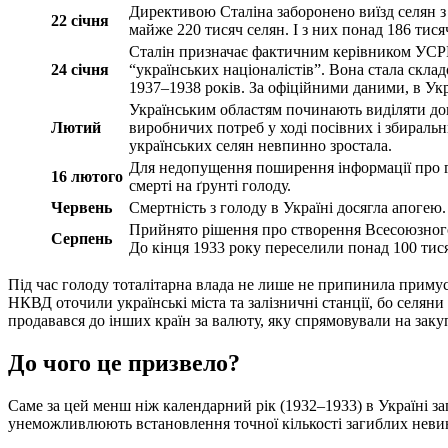
Директивою Сталіна заборонено виїзд селян з т
22 січня
майже 220 тисяч селян. І з них понад 186 тися
Сталін призначає фактичним керівником УСРР
24 січня
“українських націоналістів”. Вона стала скла
1937–1938 років. За офіційними даними, в Укр
Українським областям починають виділяти доп
Лютий
виробничих потреб у ході посівних і збиральн
українських селян невпинно зростала.
Для недопущення поширення інформації про г
16 лютого
смерті на ґрунті голоду.
Червень
Смертність з голоду в Україні досягла апогею.
Прийнято рішення про створення Всесоюзного п
Серпень
До кінця 1933 року переселили понад 100 тися
Під час голоду тоталітарна влада не лише не припинила примусо
НКВД оточили українські міста та залізничні станції, бо селян
продавався до інших країн за валюту, яку спрямовували на зак
До чого це призвело?
Саме за цей менш ніж календарний рік (1932–1933) в Україні з
унеможливлюють встановлення точної кількості загиблих неви