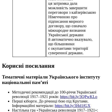
ця затримка дала
можливість завершити
переговори з кайзерівською
Німеччиною про
підписання мирного
договору, що означало
міжнародне визнання
Української держави
й автоматично вказувало,
що більшовики
є окупантами території
суверенної держави.
Корисні посилання
Тематичні матеріали Українського інституту
національної пам’ят
і
Методичні рекомендації до 100-річчя Української
революції 1917–1921 років:
https://bit.ly/3QPwKLo
Перші кіборги. До річниці бою під Крутами.
Інформаційні матеріали:
https://bit.ly/3Hd1fGX
Настільна гра «Українська революція 1917–1921»: