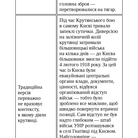
головна зброя —
перетворювалися на тягар.
Під час Крутянського бою
в самому Києві тривали
запеклі сутички. Диверсією
на залізничній колії
крутянці затримали
більшовицькі війська
на кілька днів — до Києва
більшовики змогли підійти
4 лютого 1918 року. За цей
час із Києва були
евакуйовані центральні
органи влади, документи,
цінності, відбувся
Традиційна
організований відступ
версія
військ — тобто було
переважно
зроблено все можливе, щоб
не враховує
швидко повернути втрачені
контексту,
позиції. Сам відступ не був
в якому діяли
надто глибоким — штаб
крутянці.
військ УНР розташувався
в селі Гнатівці під Києвом.
Найголовніше —