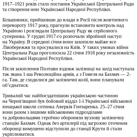
1917–1921 років стало постання Української Центральної Ради
та створення нею Української Народної Республіки.
Більшовики, прийшовши до влади в Росії після жовтневого
перевороту 1917 року, прагнули встановити контроль над
Україною і розглядали Центральну Раду як серйозного
суперника. У грудні 1917-го розпочали збройний наступ
на Україну. В середині січня вони захопили майже все
Лівобережжя та просувалися на Київ. У таких умовах війни
Центральна Рада проголосила 22 січня 1918 року незалежність
Української Народної Республіки.
Після захоплення Полтави вздовж залізниці на захід наступала
так звана 1-ша Революційна армія, а з Гомеля на Бахмач — 2-
га. Там, де сходилися дві залізничні колії, вони планували
об’єднатися.
Тривалий час найбоєздатнішою українською частиною
на Чернігівщині був бойовий відділ 1-ї Української військової
юнацької школи сотника Аверкія Гончаренка. 25–27 січня
вони разом з іншими військовими підрозділами
та добровольцями героїчно обороняли вузлову залізничну
станцію Бахмач. Однак без артилерії під загрозою оточення
оборонці вимушено відступили до станції Крути й стали
укріплюватися.