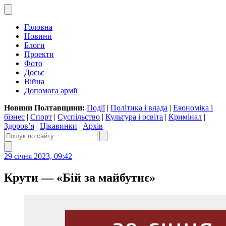
Головна
Новини
Блоги
Проекти
Фото
Досьє
Війна
Допомога армії
Новини Полтавщини:
Події
|
Політика і влада
|
Економіка і
бізнес
|
Спорт
|
Суспільство
|
Культура і освіта
|
Кримінал
|
Здоров’я
|
Цікавинки
|
Архів
29 січня 2023, 09:42
Крути — «Бій за майбутнє»