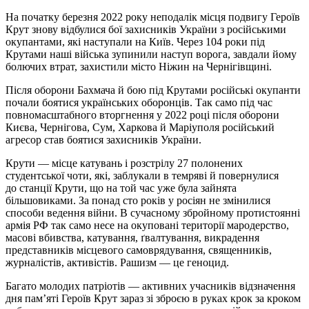
На початку березня 2022 року неподалік місця подвигу Героїв
Крут знову відбулися бої захисників України з російськими
окупантами, які наступали на Київ. Через 104 роки під
Крутами наші війська зупинили наступ ворога, завдали йому
болючих втрат, захистили місто Ніжин на Чернігівщині.
Після оборони Бахмача й бою під Крутами російські окупанти
почали боятися українських оборонців. Так само під час
повномасштабного вторгнення у 2022 році після оборони
Києва, Чернігова, Сум, Харкова й Маріуполя російський
агресор став боятися захисників України.
Крути — місце катувань і розстрілу 27 полонених
студентської чоти, які, заблукали в темряві й повернулися
до станції Крути, що на той час уже була зайнята
більшовиками. За понад сто років у росіян не змінилися
способи ведення війни. В сучасному збройному протистоянні
армія РФ так само несе на окуповані території мародерство,
масові вбивства, катування, ґвалтування, викрадення
представників місцевого самоврядування, священників,
журналістів, активістів. Рашизм — це геноцид.
Багато молодих патріотів — активних учасників відзначення
дня пам’яті Героїв Крут зараз зі зброєю в руках крок за кроком