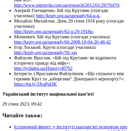
http://www.istpravda.com.ua/research/2012/01/29/70470/
Аверкій Гончаренко. Бій під Крутами (спогади
учасника):
http://kruty.org.ua/spogady/64-q-q-
Михайло Михайлик. День 29 січня 1918 року (спогади
учасника):
http://kruty.org.ua/spogady/62-q-29-1918q-
Монкевич. Бій під Крутами (спогади учасника):
http://kruty.org.ua/spogady/60-2008-10-04-20-48-42
Ігор Лоський. Крути (спогади учасника):
http://kruty.org.ua/spogady/59--qq
Файзулін Ярослав. «Бій під Крутами: як відрізнити
історичну правду від міфу»:
http://tyzhden.ua/History/40792
Інтерв’ю з Ярославом Файзуліним. «Що спільного між
героями Крут та „кіборгами“ Донецького аеропорту?»:
https://bit.ly/3XqPqDK
Український інститут національної пам’яті
29 січня 2023, 09:42
Читайте також:
Історичний фронт: у Інституті нацпам’яті розповіли про