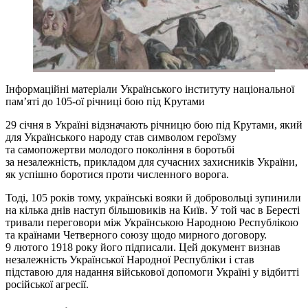
Інформаційні матеріали Українського інституту національної
пам’яті до 105-ої річниці бою під Крутами
29 січня в Україні відзначають річницю бою під Крутами, який
для Українського народу став символом героїзму
та самопожертви молодого покоління в боротьбі
за незалежність, прикладом для сучасних захисників України,
як успішно боротися проти численного ворога.
Тоді, 105 років тому, українські вояки й добровольці зупинили
на кілька днів наступ більшовиків на Київ. У той час в Бересті
тривали переговори між Українською Народною Республікою
та країнами Четверного союзу щодо мирного договору.
9 лютого 1918 року його підписали. Цей документ визнав
незалежність Української Народної Республіки і став
підставою для надання військової допомоги Україні у відбитті
російської агресії.