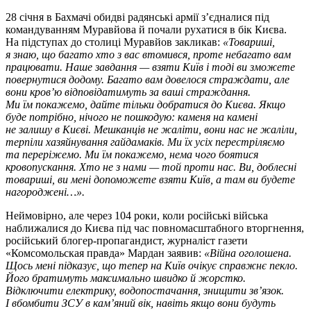
28 січня в Бахмачі обидві радянські армії з’єдналися під
командуванням Муравйова й почали рухатися в бік Києва.
На підступах до столиці Муравйов закликав:
«Товариші,
я знаю, що багато хто з вас втомився, проте небагато вам
працювати. Наше завдання — взяти Київ і тоді ви зможете
повернутися додому. Багато вам довелося страждати, але
вони кров’ю відповідатимуть за ваші страждання.
Ми їм покажемо, дайте тільки добратися до Києва. Якщо
буде потрібно, нічого не пошкодую: каменя на камені
не залишу в Києві. Мешканців не жаліти, вони нас не жаліли,
терпіли хазяйнування гайдамаків. Ми їх усіх перестріляємо
та переріжемо. Ми їм покажемо, нема чого боятися
кровопускання. Хто не з нами — той проти нас. Ви, доблесні
товариші, ви мені допоможете взяти Київ, а там ви будете
нагороджені…».
Неймовірно, але через 104 роки, коли російські війська
наближалися до Києва під час повномасштабного вторгнення,
російський блогер-пропагандист, журналіст газети
«Комсомольская правда» Мардан заявив:
«Війна оголошена.
Щось мені підказує, що тепер на Київ очікує справжнє пекло.
Його братимуть максимально швидко й жорстко.
Відключити електрику, водопостачання, знищити зв’язок.
І вбомбити ЗСУ в кам’яний вік, навіть якщо вони будуть