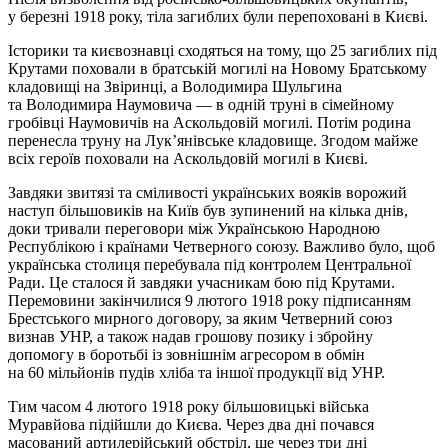
у березні 1918 року, тіла загиблих були перепоховані в Києві.
Історики та києвознавці сходяться на тому, що 25 загиблих під
Крутами поховали в братській могилі на Новому Братському
кладовищі на Звіринці, а Володимира Шульгина
та Володимира Наумовича — в одній труні в сімейному
гробівці Наумовичів на Аскольдовій могилі. Потім родина
перенесла труну на Лук’янівське кладовище. Згодом майже
всіх героїв поховали на Аскольдовій могилі в Києві.
Завдяки звитязі та сміливості українських вояків ворожий
наступ більшовиків на Київ був зупинений на кілька днів,
доки тривали переговори між Українською Народною
Республікою і країнами Четверного союзу. Важливо було, щоб
українська столиця перебувала під контролем Центральної
Ради. Це сталося й завдяки учасникам бою під Крутами.
Перемовини закінчилися 9 лютого 1918 року підписанням
Брестського мирного договору, за яким Четверний союз
визнав УНР, а також надав грошову позику і збройну
допомогу в боротьбі із зовнішнім агресором в обмін
на 60 мільйонів пудів хліба та іншої продукції від УНР.
Тим часом 4 лютого 1918 року більшовицькі війська
Муравйова підійшли до Києва. Через два дні почався
масований артилерійський обстріл, ще через три дні