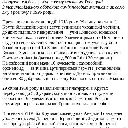
окопуватися десь у житловому масиві на Троєщині.
З територіальною обороною армія поводитиметься так само,
як у Грозному в 1995 році».
Проте повернімося до подій 1918 року. 29 січня на станції
Крути більшовицький наступ зупинили українські частини,
до яких підійшло підкріплення — учні Київської юнацької
військової школи імені Богдана Хмельницького та Помічного
студентського куреня Січових стрільців. Тож участь у бою
брали чотири сотні 1-ї Київської юнацької школи імені
Богдана Хмельницького та 1-ша сотня Студентського куреня
Січових стрільців (разом понад 500 воїнів і 20 старшин).
На озброєнні вони мали 16 кулеметів і саморобний
бронепоїзд — звичайна артилерійська гармата, встановлена
на залізничній платформі, гвинтівки. До них приєдналися
близько 80 добровольців із загону Вільного козацтва з Ніжина.
29 січня 1918 року на залiзничнiй платформi в Крутах
перебувало до 520 українських воїнів, юнаків і студентів,
озброєних 16 кулеметами та однією гарматою. Росіяни
вдесятеро переважали, мали бронепотяг та артилерію.
Військами УНР під Крутами командував Аверкій Гончаренко,
уродженець села Дащенки з Чернігівщини. З єдиної гармати
по ворогу стріляв його побратим, сотник Семен Лощенко,