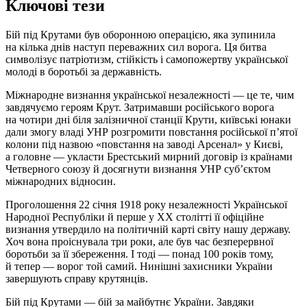
Ключові тези
Бій під Крутами був оборонною операцією, яка зупинила
на кілька днів наступ переважних сил ворога. Ця битва
символізує патріотизм, стійкість і самопожертву української
молоді в боротьбі за державність.
Міжнародне визнання української незалежності — це те, чим
завдячуємо героям Крут. Затримавши російського ворога
на чотири дні біля залізничної станції Крути, київські юнаки
дали змогу владі УНР розгромити повстання російської п’ятої
колони під назвою «повстання на заводі Арсенал» у Києві,
а головне — укласти Брестський мирний договір із країнами
Четверного союзу й досягнути визнання УНР суб’єктом
міжнародних відносин.
Проголошення 22 січня 1918 року незалежності Української
Народної Республіки й перше у ХХ столітті її офіційне
визнання утвердило на політичній карті світу нашу державу.
Хоч вона проіснувала три роки, але був час безперервної
боротьби за її збереження. І тоді — понад 100 років тому,
й тепер — ворог той самий. Нинішні захисники України
завершують справу крутянців.
Бій під Крутами — бій за майбутнє України. Завдяки