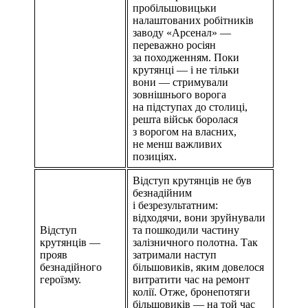
пробільшовицьки
налаштованих робітників
заводу «Арсенал» —
переважно росіян
за походженням. Поки
крутянці — і не тільки
вони — стримували
зовнішнього ворога
на підступах до столиці,
решта військ боролася
з ворогом на власних,
не менш важливих
позиціях.
Відступ крутянців не був
безнадійним
і безрезультатним:
відходячи, вони зруйнували
Відступ
та пошкодили частину
крутянців —
залізничного полотна. Так
прояв
затримали наступ
безнадійного
більшовиків, яким довелося
героїзму.
витратити час на ремонт
колії. Отже, бронепотяги
більшовиків — на той час