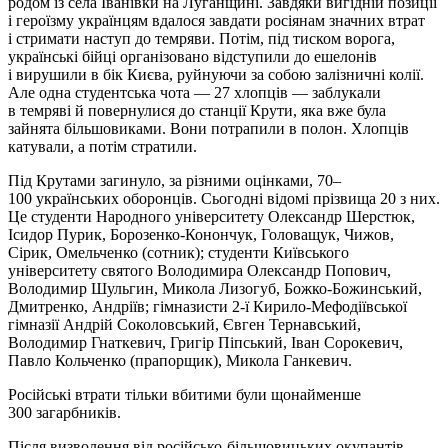
родом із села Іванівки на Луганщині. Завдяки вигідній позиції
і героїзму українцям вдалося завдати росіянам значних втрат
і стримати наступ до темряви. Потім, під тиском ворога,
українські бійці організовано відступили до ешелонів
і вирушили в бік Києва, руйнуючи за собою залізничні колії.
Але одна студентська чота — 27 хлопців — заблукали
в темряві й повернулися до станції Крути, яка вже була
зайнята більшовиками. Вони потрапили в полон. Хлопців
катували, а потім стратили.
Під Крутами загинуло, за різними оцінками, 70–
100 українських оборонців. Сьогоднi вiдомi прiзвища 20 з них.
Це студенти Народного унiверситету Олександр Шерстюк,
Ісидор Пурик, Борозенко-Конончук, Головащук, Чижов,
Сiрик, Омельченко (сотник); студенти Київського
університету святого Володимира Олександр Попович,
Володимир Шульгин, Микола Лизогуб, Божко-Божинський,
Дмитренко, Андрiїв; гiмназисти 2-ї Кирило-Мефодiївської
гiмназiї Андрiй Соколовський, Євген Тернавський,
Володимир Гнаткевич, Григiр Пiпський, Іван Сорокевич,
Павло Кольченко (прапорщик), Микола Ганкевич.
Російські втрати тільки вбитими були щонайменше
300 загарбників.
Після визволення від російсько-більшовицьких окупантів,