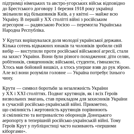
підтримці німецьких та австро-угорських військ відповідно
до Брестського договору 1 березня 1918 року українці
звільнили від більшовиків Київ, а у квітні — майже всю
Україну. В першій у XX столітті війні з російським
агресором — радянською Росією — перемогла Українська
Народна Республіка.
У Крутах вирішувалася доля молодої української держави.
Кілька сотень відважних юнаків та чоловіків зробили свій
вибір — виступили проти російської військової агресії, стали
на захист України. Вони були різного походження: діти селян,
робітників, священників; військові, студенти, гімназисти.
Хтось мав бойовий вишкіл, а хтось уперше взяв до рук зброю.
Але всі вони розуміли головне — Україна потребує їхнього
чину.
Крути — символ боротьби за незалежність України
у ХХ і ХХІ століттях. Подвиг крутянців, як і всіх Героїв
визвольних змагань, став прикладом для захисників України
в сучасній російсько-українській війні. Прикметно,
що сміливість і жертовність крутянців порівнюють
зі сміливістю та витривалістю оборонців Донецького
аеропорту в теперішній російсько-українській війні. Тому
Героїв Крут у публіцистиці часто називають «першими
кіборгами».