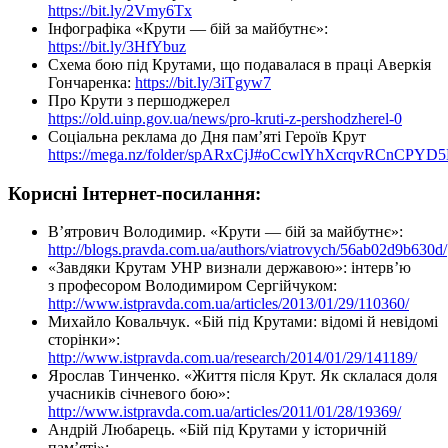
https://bit.ly/2Vmy6Tx
Інфографіка «Крути — бій за майбутнє»:
https://bit.ly/3HfYbuz
Схема бою під Крутами, що подавалася в праці Аверкія
Гончаренка:
https://bit.ly/3iTgyw7
Про Крути з першоджерел
https://old.uinp.gov.ua/news/pro-kruti-z-pershodzherel-0
Соціальна реклама до Дня пам’яті Героїв Крут
https://mega.nz/folder/spARxCjJ#oCcwlYhXcrqvRCnCPYD
Корисні Інтернет-посилання:
В’ятрович Володимир. «Крути — бій за майбутнє»:
http://blogs.pravda.com.ua/authors/viatrovych/56ab02d9b630d/
«Завдяки Крутам УНР визнали державою»: інтерв’ю
з професором Володимиром Сергійчуком:
http://www.istpravda.com.ua/articles/2013/01/29/110360/
Михайло Ковальчук. «Бій під Крутами: відомі й невідомі
сторінки»:
http://www.istpravda.com.ua/research/2014/01/29/141189/
Ярослав Тинченко. «Життя після Крут. Як склалася доля
учасників січневого бою»:
http://www.istpravda.com.ua/articles/2011/01/28/19369/
Андрій Любарець. «Бій під Крутами у історичній
пам’яті»: