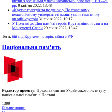
битви з росіянами у часи Української революції 1917-21
рр.
9 квітня 2022, 13:48
«Крути: трагедія та подвиг»: у Полтавському
педагогічному університеті влаштували тематичну
онлайн-зустріч
31 січня 2022, 10:17
У Полтаві до Дня пам’яті героїв Крут замінили стяги на
Монументі Слави
29 січня 2022, 13:47
Теги:
бій під Крутами
,
історія
,
війна з РФ
Національна пам’ять
Редактор проекту:
Представництво Українського інституту
національної пам’яті в Полтаві
1399
Більше новин