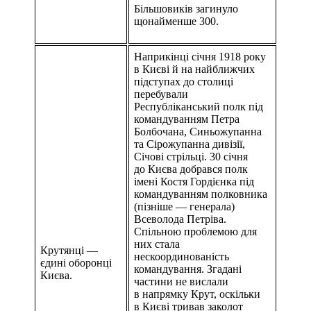
Більшовиків загинуло
щонайменше 300.
Наприкінці січня 1918 року
в Києві й на найближчих
підступах до столиці
перебували
Республіканський полк під
командуванням Петра
Болбочана, Синьожупанна
та Сірожупанна дивізії,
Січові стрільці. 30 січня
до Києва добрався полк
імені Костя Гордієнка під
командуванням полковника
(пізніше — генерала)
Всеволода Петріва.
Спільною проблемою для
них стала
Крутянці —
нескоординованість
єдині оборонці
командування. Згадані
Києва.
частини не вислали
в напрямку Крут, оскільки
в Києві тривав заколот