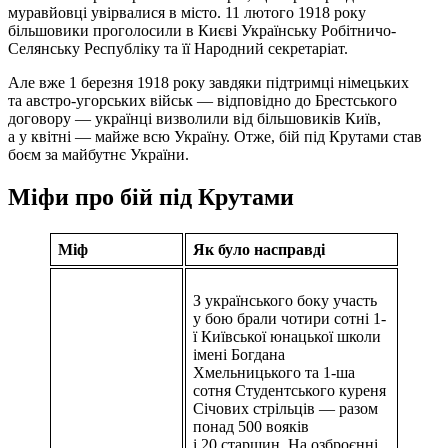
муравйовці увірвалися в місто. 11 лютого 1918 року
більшовики проголоcили в Києві Українську Робітничо-
Селянську Республіку та її Народний секретаріат.
Але вже 1 березня 1918 року завдяки підтримці німецьких
та австро-угорських військ — відповідно до Брестського
договору — українці визволили від більшовиків Київ,
а у квітні — майже всю Україну. Отже, бій під Крутами став
боєм за майбутнє України.
Міфи про бій під Крутами
Міф
Як було насправді
З українського боку участь
у бою брали чотири сотні 1-
ї Київської юнацької школи
імені Богдана
Хмельницького та 1-ша
сотня Студентського куреня
Січових стрільців — разом
понад 500 вояків
і 20 старшин. На озброєнні