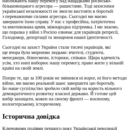
наближають нашу перемогу над нащадками російсько-
більшовицького агресора — рашистами. Тоді захисники
української незалежності не змогли вистояти в боротьбі
з переважними силами агресора. Сьогодні ми маємо
завершити їхню справу. У нас є професійна, патріотична
та вмотивована армія, міжнародна підтримка. І ми знаємо,
що поразка у війні з Росією означає для українців репресії,
Голодомор, депортації та знищення нашої ідентичності.
Сьогодні на захист України стали тисячі українців, які
ще вчора були мирними людьми: вчителі, студенти,
менеджери, бізнесмени, історики, співаки. Щира вдячність
усім, хто нині виборює нашу перемогу, право жити у вільній
країні на своїй землі.
Попри те, що за 100 років не змінився ні ворог, ні його методи
війни, ми маємо реальний шанс завершити цю боротьбу.
Бо наше суспільство зробило свій вибір на користь вільного
демократичного розвитку власної держави. Й готове цей
вибір захищати, кожен на своєму фронті — воєнному,
волонтерському, історичному.
Історична довідка
Ключовими подіями першого року Української революції