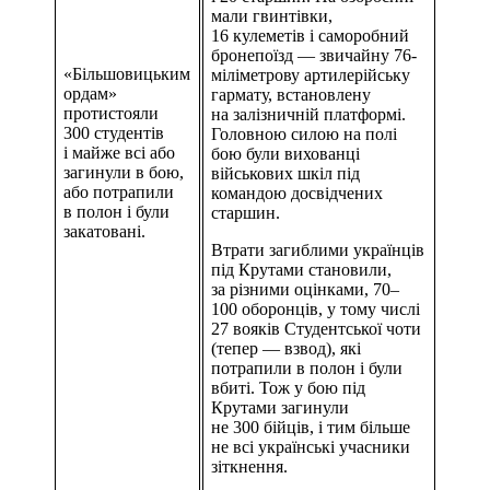
мали гвинтівки,
16 кулеметів і саморобний
бронепоїзд — звичайну 76-
«Більшовицьким
міліметрову артилерійську
ордам»
гармату, встановлену
протистояли
на залізничній платформі.
300 студентів
Головною силою на полі
і майже всі або
бою були вихованці
загинули в бою,
військових шкіл під
або потрапили
командою досвідчених
в полон і були
старшин.
закатовані.
Втрати загиблими українців
під Крутами становили,
за різними оцінками, 70–
100 оборонців, у тому числі
27 вояків Студентської чоти
(тепер — взвод), які
потрапили в полон і були
вбиті. Тож у бою під
Крутами загинули
не 300 бійців, і тим більше
не всі українські учасники
зіткнення.