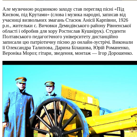
Але музичною родзинкою заходу став перегляд пісні «Під
Києвом, під Крутами» (слова і музика народні, записав від
учасниці визвольних змагань Стасюк Анісії Карпівни, 1926
р.н., жительки с. Вичовки Демидівського району Рівненської
області і обробив для хору Ростислав Кушнірук). Студенти
Полтавського педагогічного університету дистанційно
записали цю патріотичну пісню до онлайн-зустрічі. Виконали
її Олександра Талипова, Дарина Білашова, Юрій Романенко,
Вероніка Мороз; гітари, зведення, монтаж — Ігор Дорошенко.