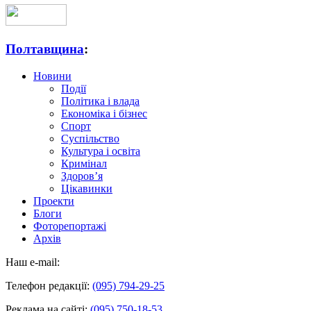
Полтавщина
:
Новини
Події
Політика і влада
Економіка і бізнес
Спорт
Суспільство
Культура і освіта
Кримінал
Здоров’я
Цікавинки
Проекти
Блоги
Фоторепортажі
Архів
Наш e-mail:
Телефон редакції:
(095) 794-29-25
Реклама на сайті:
(095) 750-18-53