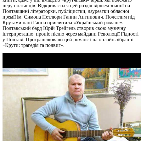
перу полтавців. Відкривається цей розділ віршем знаної на
Полтавщині літераторки, публіцистки, лауреатки обласної
премії ім. Симона Петлюри Ганни Антипович. Полеглим під
Крутами пані Ганна присвятила «Український романс».
Полтавський бард Юрій Трейгель створив свою музичну
інтерпретацію, проніс пісню через майдани Революції Гідності
у Полтаві. Протранслювали цей романс і на онлайн-зібранні
«Крути: трагедія та подвиг».