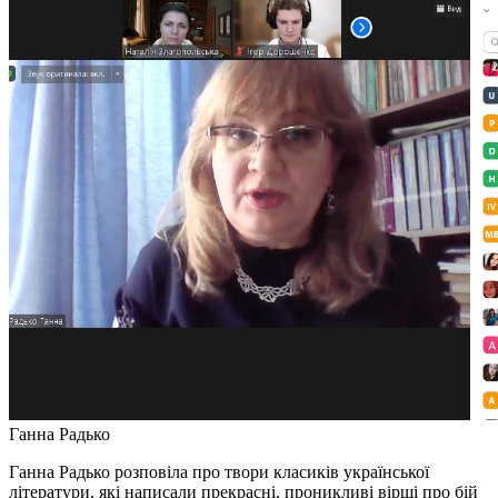
Ганна Радько
Ганна Радько розповіла про твори класиків української
літератури, які написали прекрасні, проникливі вірші про бій