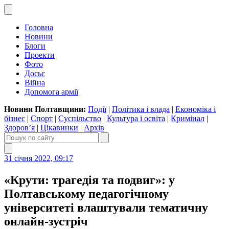
Головна
Новини
Блоги
Проекти
Фото
Досьє
Війна
Допомога армії
Новини Полтавщини:
Події
|
Політика і влада
|
Економіка і
бізнес
|
Спорт
|
Суспільство
|
Культура і освіта
|
Кримінал
|
Здоров’я
|
Цікавинки
|
Архів
31 січня 2022, 09:17
«Крути: трагедія та подвиг»: у
Полтавському педагогічному
університеті влаштували тематичну
онлайн-зустріч