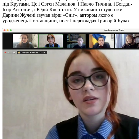
під Крутами. Це і Євген Маланюк, і Павло Тичина, і Богдан-
Ігор Антонич, і Юрій Клен та ін. У виконанні студентки
Дарини Жучені звучав вірш «Сніг», автором якого є
уродженець Полтавщини, поет і перекладач Григорій Булах.