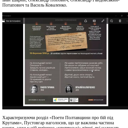
Потапович та Василь Коваленко.
Характеризуючи розділ «Поети Полтавщини про бій під
Крутами», Пустовгар наголосив, що це важлива частина
книги, адже у ній вміщено «крутянські» вірші, які належать