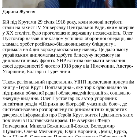
Дарина Жученя
Бій під Крутами 29 січня 1918 року, коли молоді патріоти
стали на захист IV Універсалу Центральної Ради, яким вперше
у ХХ столітті було проголошено державну незалежність, Олег
Пустовгар назвав прикладом успішної оборонної операції, яка
зламала хребет російсько-більшовицькому бліцкригу і
стримала на 4 дні ворожу московську навалу. Це дало змогу
українським дипломатам здобути блискучу перемогу на
дипломатичному фронті: УНР встигла одержати визнання
своєї державності 9 лютого 1918 року від Німеччини, Австро-
Угорщини, Болгарії і Туреччини.
Також регіональний представник УІНП представив присутнім
книгу «Герої Крут і Полтавщина», яку торік було видано за
підтримки обласної ради і облдержадміністрації як соціально
значуще видання. Олег Пустовгар як автор-упорядник
висвітлив розділ «Штрихи до біографій учасників бою», де
систематизовано розпорошену по різноманітних відкритих
джерелах інформацію про Героїв Крут, життя і діяльність яких
пов’язані з Полтавським краєм. Це Аверкій і Федір
Гончаренки, Микола Божинський-Божко, Володимир
Шульгин, Олена Мельничук, Юрій Вороний, Демид Бурко,
Іван Шарий, Олександр Попович, Олександр Гайдовський-