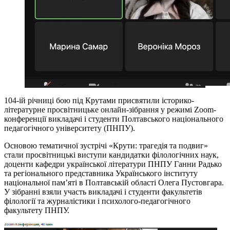
104-ій річниці бою під Крутами присвятили історико-
літературне просвітницьке онлайн-зібрання у режимі Zoom-
конференції викладачі і студенти Полтавського національного
педагогічного університету (ПНПУ).
Основою тематичної зустрічі «Крути: трагедія та подвиг»
стали просвітницькі виступи кандидатки філологічних наук,
доценти кафедри української літератури ПНПУ Ганни Радько
та регіонального представника Українського інституту
національної пам’яті в Полтавській області Олега Пустовгара.
У зібранні взяли участь викладачі і студенти факультетів
філології та журналістики і психолого-педагогічного
факультету ПНПУ.