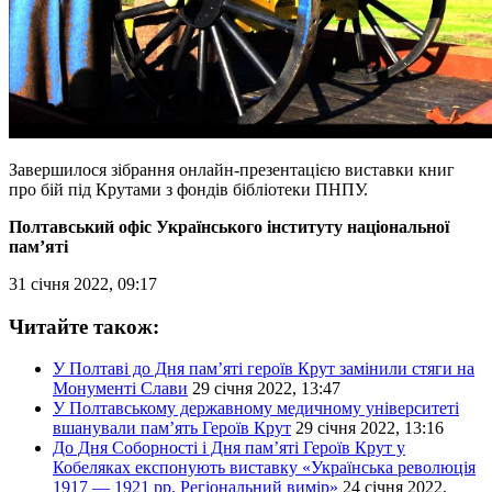
Завершилося зібрання онлайн-презентацією виставки книг
про бій під Крутами з фондів бібліотеки ПНПУ.
Полтавський офіс Українського інституту національної
пам’яті
31 січня 2022, 09:17
Читайте також:
У Полтаві до Дня пам’яті героїв Крут замінили стяги на
Монументі Слави
29 січня 2022, 13:47
У Полтавському державному медичному університеті
вшанували пам’ять Героїв Крут
29 січня 2022, 13:16
До Дня Соборності і Дня пам’яті Героїв Крут у
Кобеляках експонують виставку «Українська революція
1917 — 1921 рр. Регіональний вимір»
24 січня 2022,