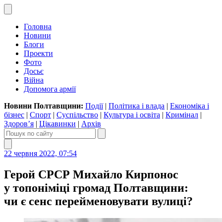
Головна
Новини
Блоги
Проекти
Фото
Досьє
Війна
Допомога армії
Новини Полтавщини:
Події
|
Політика і влада
|
Економіка і
бізнес
|
Спорт
|
Суспільство
|
Культура і освіта
|
Кримінал
|
Здоров’я
|
Цікавинки
|
Архів
22 червня 2022, 07:54
Герой СРСР Михайло Кирпонос
у топоніміці громад Полтавщини:
чи є сенс перейменовувати вулиці?