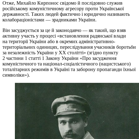
Отже, Михайло Кирпонос свідомо й послідовно служив
російському комуністичному агресору проти Української
державності. Таких людей фактично і юридично називають
колабораціоністами — зрадниками України.
Він засуджується за це й законодавчо — як такий, що взяв
активну участь у процесі «встановлення радянської влади
на території України або в окремих адміністративно-
територіальних одиницях, переслідування учасників боротьби
за незалежність України у XX столітті» (згідно пункту
2 частини 1 статті 1 Закону України «Про засудження
комуністичного та націонал-соціалістичного (нацистського)
тоталітарних режимів в Україні та заборону пропаганди їхньої
символіки»).