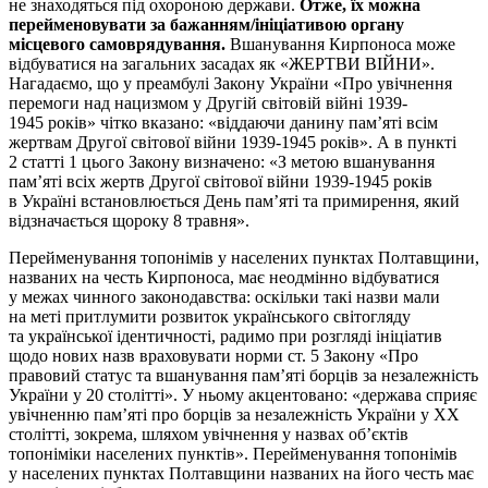
не знаходяться під охороною держави.
Отже, їх можна
перейменовувати за бажанням/ініціативою органу
місцевого самоврядування.
Вшанування Кирпоноса може
відбуватися на загальних засадах як «ЖЕРТВИ ВІЙНИ».
Нагадаємо, що у преамбулі Закону України «Про увічнення
перемоги над нацизмом у Другій світовій війні 1939-
1945 років» чітко вказано: «віддаючи данину пам’яті всім
жертвам Другої світової війни 1939-1945 років». А в пункті
2 статті 1 цього Закону визначено: «З метою вшанування
пам’яті всіх жертв Другої світової війни 1939-1945 років
в Україні встановлюється День пам’яті та примирення, який
відзначається щороку 8 травня».
Перейменування топонімів у населених пунктах Полтавщини,
названих на честь Кирпоноса, має неодмінно відбуватися
у межах чинного законодавства: оскільки такі назви мали
на меті притлумити розвиток українського світогляду
та української ідентичності, радимо при розгляді ініціатив
щодо нових назв враховувати норми ст. 5 Закону «Про
правовий статус та вшанування пам’яті борців за незалежність
України у 20 столітті». У ньому акцентовано: «держава сприяє
увічненню пам’яті про борців за незалежність України у XX
столітті, зокрема, шляхом увічнення у назвах об’єктів
топоніміки населених пунктів». Перейменування топонімів
у населених пунктах Полтавщини названих на його честь має