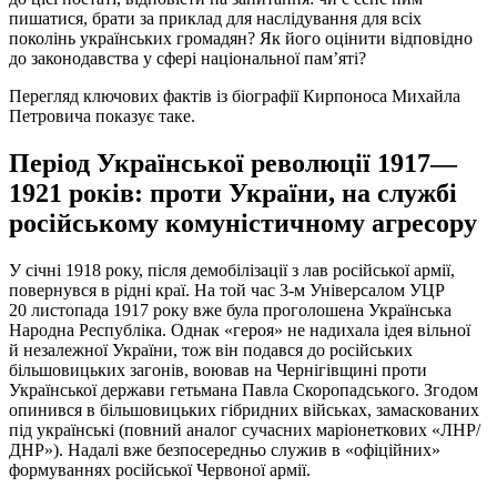
пишатися, брати за приклад для наслідування для всіх
поколінь українських громадян? Як його оцінити відповідно
до законодавства у сфері національної пам’яті?
Перегляд ключових фактів із біографії Кирпоноса Михайла
Петровича показує таке.
Період Української революції 1917—
1921 років: проти України, на службі
російському комуністичному агресору
У січні 1918 року, після демобілізації з лав російської армії,
повернувся в рідні краї. На той час 3-м Універсалом УЦР
20 листопада 1917 року вже була проголошена Українська
Народна Республіка. Однак «героя» не надихала ідея вільної
й незалежної України, тож він подався до російських
більшовицьких загонів, воював на Чернігівщині проти
Української держави гетьмана Павла Скоропадського. Згодом
опинився в більшовицьких гібридних військах, замаскованих
під українські (повний аналог сучасних маріонеткових «ЛНР/
ДНР»). Надалі вже безпосередньо служив в «офіційних»
формуваннях російської Червоної армії.