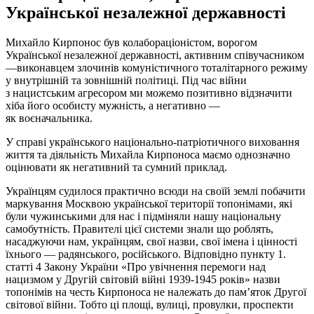
Української незалежної державності
Михайло Кирпонос був колабораціоністом, ворогом
Української незалежної державності, активним співучасником
—виконавцем злочинів комуністичного тоталітарного режиму
у внутрішній та зовнішній політиці. Під час війни
з нацистським агресором ми можемо позитивно відзначити
хіба його особисту мужність, а негативно —
як воєначальника.
У справі українського національно-патріотичного виховання
життя та діяльність Михайла Кирпоноса маємо однозначно
оцінювати як негативний та сумний приклад.
Українцям судилося практично всюди на своїй землі побачити
маркування Москвою української території топонімами, які
були чужинськими для нас і підміняли нашу національну
самобутність. Правителі цієї системи знали що роблять,
насаджуючи нам, українцям, свої назви, свої імена і цінності
їхнього — радянського, російського. Відповідно пункту 1.
статті 4 Закону України «Про увічнення перемоги над
нацизмом у Другій світовій війні 1939-1945 років» назви
топонімів на честь Кирпоноса не належать до пам’яток Другої
світової війни. Тобто ці площі, вулиці, провулки, проспекти