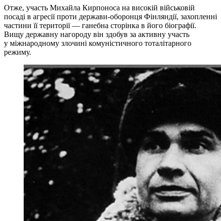
Отже, участь Михайла Кирпоноса на високій військовій
посаді в агресії проти держави-оборонця Фінляндії, захопленні
частини її території — ганебна сторінка в його біографії.
Вищу державну нагороду він здобув за активну участь
у міжнародному злочині комуністичного тоталітарного
режиму.