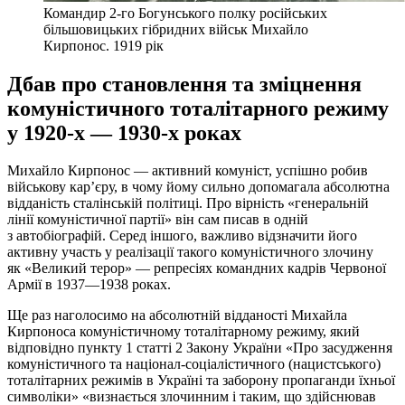
Командир 2-го Богунського полку російських
більшовицьких гібридних військ Михайло
Кирпонос. 1919 рік
Дбав про становлення та зміцнення
комуністичного тоталітарного режиму
у 1920-х — 1930-х роках
Михайло Кирпонос — активний комуніст, успішно робив
військову кар’єру, в чому йому сильно допомагала абсолютна
відданість сталінській політиці. Про вірність «генеральній
лінії комуністичної партії» він сам писав в одній
з автобіографій. Серед іншого, важливо відзначити його
активну участь у реалізації такого комуністичного злочину
як «Великий терор» — репресіях командних кадрів Червоної
Армії в 1937—1938 роках.
Ще раз наголосимо на абсолютній відданості Михайла
Кирпоноса комуністичному тоталітарному режиму, який
відповідно пункту 1 статті 2 Закону України «Про засудження
комуністичного та націонал-соціалістичного (нацистського)
тоталітарних режимів в Україні та заборону пропаганди їхньої
символіки» «визнається злочинним і таким, що здійснював