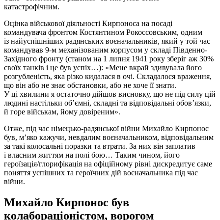
катастрофічним.
Оцінка військової діяльності Кирпоноса на посаді
командувача фронтом Костянтином Рокоссовським, одним
із найуспішніших радянських воєначальників, який у той час
командував 9-м механізованим корпусом у складі Південно-
Західного фронту (станом на 1 липня 1941 року зберіг аж 30%
своїх танків і це був успіх…): «Мене вкрай здивувала його
розгубленість, яка різко кидалася в очі. Складалося враження,
що він або не знає обстановки, або не хоче її знати.
У ці хвилини я остаточно дійшов висновку, що не під силу цій
людині настільки об’ємні, складні та відповідальні обов’язки,
й горе військам, йому довіреним».
Отже, під час німецько-радянської війни Михайло Кирпонос
був, м’яко кажучи, невдалим воєначальником, відповідальним
за такі колосальні поразки та втрати. За них він заплатив
і власним життям на полі бою… Таким чином, його
героїзація/глорифікація на офіційному рівні дискредитує саме
поняття успішних та героїчних дій воєначальника під час
війни.
Михайло Кирпонос був
колабораціоністом, ворогом