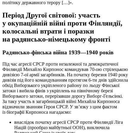
політику державного терору […]».
Період Другої світової: участь
у окупаційній війні проти Фінляндії,
колосальні втрати і поразки
на радянсько-німецькому фронті
Радянсько-фінська війна 1939—1940 років
Під час агресії СРСР проти незалежної та демократичної
Фінляндії Михайло Кирпонос командував 70-ою стрілецькою
дивізією 7-ої армії загарбників. На початку березня 1940 року
дивізія під його командуванням протягом 6-ти днів здійснила
обхід Виборзького укріпленого району по льоду Фінської
затоки і вибила фінів з укріплень на північному березі
Виборзького затоки, перерізавши дорогу Виборг-Гельсінкі.
За таку участь в загарбницькій війні Михайла Кирпоноса
відзначили званням Героя СРСР. У зв’язку з цим фактом
із біографії Кирпоноса нагадаємо:
внаслідок початку агресії СРСР проти Фінляндії Ліга
Націй (прообраз майбутньої ООН), виключила
Радянський Союз із своїх лав;