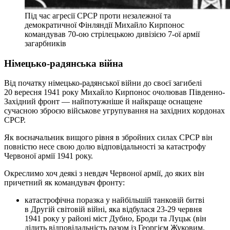
Під час агресії СРСР проти незалежної та
демократичної Фінляндії Михайло Кирпонос
командував 70-ою стрілецькою дивізією 7-ої армії
загарбників
Німецько-радянська війна
Від початку німецько-радянської війни до своєї загибелі
20 вересня 1941 року Михайло Кирпонос очолював Південно-
Західний фронт — найпотужніше й найкраще оснащене
сучасною зброєю військове угрупування на західних кордонах
СРСР.
Як воєначальник вищого рівня в збройних силах СРСР він
повністю несе свою долю відповідальності за катастрофу
Червоної армії 1941 року.
Окреслимо хоч деякі з невдач Червоної армії, до яких він
причетний як командувач фронту:
катастрофічна поразка у найбільшій танковій битві
в Другій світовій війні, яка відбулася 23-29 червня
1941 року у районі міст Дубно, Броди та Луцьк (він
ділить відповідальність разом із Георгієм Жуковим,