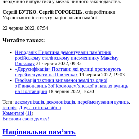
неодмінно відбуватися у межах чинного законодавства.
Сергій БУТКО, Сергій ГОРОБЕЦЬ,
співробітники
Українського інституту національної пам’яті
22 червня 2022, 07:54
Читайте також:
Неподалік Пирятина демонтували пам’ятник
російському сталінському письменнику Максіму
Горькому
21 червня 2022, 09:32
«Дерусифікація» Полтави: які вулиці пропонують
перейменувати на Павленках
19 червня 2022, 19:03
Героїзація тактики випаленої землі та одної
з її виконавиць Зої Космодем’янської в назвах вулиць
на Полтавщині
18 червня 2022, 16:30
Теги:
декомунізація
,
деколонізація
,
перейменування вулиць
,
історія
,
Друга світова війна
Коментарі
(
11
)
Вислови свою думку!
Національна пам’ять