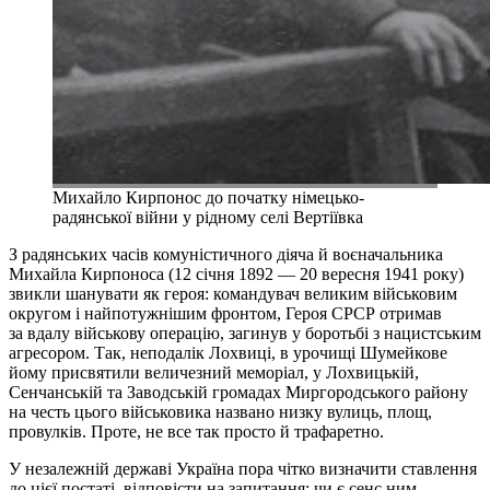
Михайло Кирпонос до початку німецько-
радянської війни у рідному селі Вертіївка
З радянських часів комуністичного діяча й воєначальника
Михайла Кирпоноса (12 січня 1892 — 20 вересня 1941 року)
звикли шанувати як героя: командувач великим військовим
округом і найпотужнішим фронтом, Героя СРСР отримав
за вдалу військову операцію, загинув у боротьбі з нацистським
агресором. Так, неподалік Лохвиці, в урочищі Шумейкове
йому присвятили величезний меморіал, у Лохвицькій,
Сенчанській та Заводській громадах Миргородського району
на честь цього військовика названо низку вулиць, площ,
провулків. Проте, не все так просто й трафаретно.
У незалежній державі Україна пора чітко визначити ставлення
до цієї постаті, відповісти на запитання: чи є сенс ним