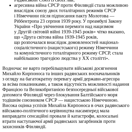
агресивна війна СРСР проти Фінляндії стала можливою
внаслідок союзу двох тоталітарних режимів СРСР
і Німеччини після підписання пакту Молотова —
Ріббентропа 23 серпня 1939 року. У преамбулі Закону
України «Про увічнення перемоги над нацизмом
у Другій світовій війні 1939-1945 років» чітко вказано,
що «Друга світова війна 1939-1945 років,
що розпочалася внаслідок домовленостей націонал-
соціалістичного (нацистського) режиму Німеччини
та комуністичного тоталітарного режиму СРСР, стала
найбільшою трагедією людства у XX столітті».
Водночас не варто перебільшувати військові досягнення
Михайло Кирпоноса та інших радянських воєначальників
з огляду на багатократну перевагу армії держави-агресора
за всіма показниками, а також відсутність можливості надання
Францією та Великобританією безпосередньої військової
допомоги Фінляндії через блокування Балтійського моря
тодішнім союзником СРСР — нацистською Німеччиною.
Висока оцінка успіхів Михайла Кирпоноса в очах радянського
військово-політичного керівництва насамперед мала
виправдати сенсаційні провали й катастрофи, колосальні
втрати наступаючої армії радянських загарбників проти
захисників Фінляндії.