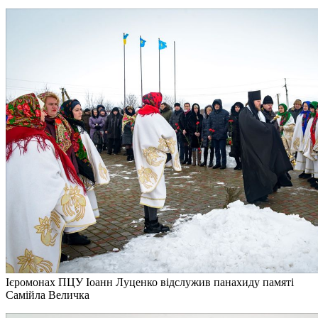
Ієромонах ПЦУ Іоанн Луценко відслужив панахиду памяті
Самійла Величка