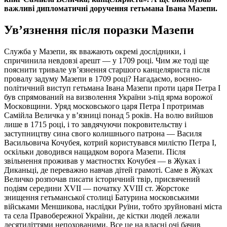
важливі дипломатичні доручення гетьмана Івана Мазепи.
Ув’язнення після поразки Мазепи
Служба у Мазепи, як вважають окремі дослідники, і
спричинила невдовзі арешт — у 1709 році. Чим же тоді ще
пояснити тривале ув’язнення старшого канцеляриста після
провалу задуму Мазепи в 1709 році? Нагадаємо, воєнно-
політичний виступ гетьмана Івана Мазепи проти царя Петра I
був спрямований на визволення України з-під ярма ворожої
Московщини. Уряд московського царя Петра I протримав
Самійла Величка у в’язниці понад 5 років. На волю вийшов
лише в 1715 році, і то завдячуючи покровительству і
заступництву сина свого колишнього патрона — Василя
Васильовича Кочубея, котрий користувався милістю Петра І,
оскільки доводився нащадком ворога Мазепи. Після
звільнення проживав у маєтностях Кочубея — в Жуках і
Диканьці, де переважно навчав дітей грамоті. Саме в Жуках
Величко розпочав писати історичний твір, присвячений
подіям середини XVII — початку ХVІІІ ст. Жорстоке
знищення гетьманської столиці Батурина московськими
військами Меншикова, наслідки Руїни, тобто зруйновані міста
та села Правобережної України, де кістки людей лежали
десятиліттями непохованими. Все це на власні очі бачив