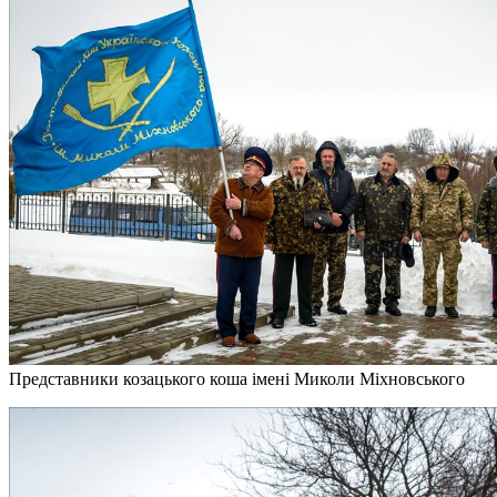
Представники козацького коша імені Миколи Міхновського