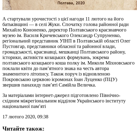
А стартували урочистості з цієї нагоди 11 лютого на його
батьківщині — в селі Жуки. Спочатку голова районної ради
Михайло Кононенко, директор Полтавського краєзнавчого
музею ім. Василя Кричевського Олександр Супруненко,
регіональний представник УІНП в Полтавській області Олег
Пустовгар, представники обласної та районної влади,
громадськості, краєзнавці, мешканці Полтавського району,
історики, активісти козацьких формувань, зокрема
полтавського козацького коша полку ім. Миколи Міхновського
поклали квіти до пам’ятного знака на честь автора
знаменитого літопису. Також поруч із відновленою
Покровською церквою ієромонах Іоан Луценко (ПЦУ)
звершив панахиду пам’яті Самійла Величка.
За матеріалами інтернет-джерел підготовлено Північно-
східним міжрегіональним відділом Українського інституту
національної пам’яті
17 лютого 2020, 09:38
Читайте також: