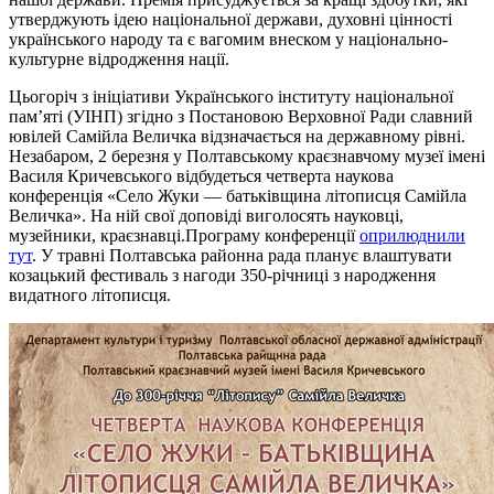
утверджують ідею національної держави, духовні цінності
українського народу та є вагомим внеском у національно-
культурне відродження нації.
Цьогоріч з ініціативи Українського інституту національної
пам’яті (УІНП) згідно з Постановою Верховної Ради славний
ювілей Самійла Величка відзначається на державному рівні.
Незабаром, 2 березня у Полтавському краєзнавчому музеї імені
Василя Кричевського відбудеться четверта наукова
конференція «Село Жуки — батьківщина літописця Самійла
Величка». На ній свої доповіді виголосять науковці,
музейники, краєзнавці.Програму конференції
оприлюднили
тут
. У травні Полтавська районна рада планує влаштувати
козацький фестиваль з нагоди 350-річниці з народження
видатного літописця.