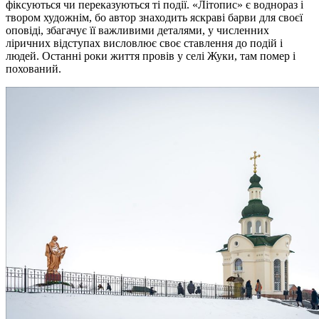
фіксуються чи переказуються ті події. «Літопис» є воднораз і
твором художнім, бо автор знаходить яскраві барви для своєї
оповіді, збагачує її важливими деталями, у численних
ліричних відступах висловлює своє ставлення до подій і
людей. Останні роки життя провів у селі Жуки, там помер і
похований.