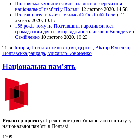
Полтавська музейниця вивчала досвід збереження
національної пам’яті у Польщі
12 лютого 2020, 14:58
Полтавці взяли участь у зимовій Освітній Толоці
11
лютого 2020, 10:15
156 років тому на Полтавщині народився поет,
громадський діяч і автор відомої колискової Володимир
Самійленко
10 лютого 2020, 10:23
Теги:
історія
,
Полтавське козацтво
,
церква
,
Віктор Ющенко
,
Полтавська райрада
,
Михайло Кононенко
Національна пам’ять
Редактор проекту:
Представництво Українського інституту
національної пам’яті в Полтаві
1399