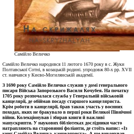
Самійло Величко
Самійло Величко народився 11 лютого 1670 року в с. Жуки
Полтавської Сотні, в козацькій родині. упродовж 80-х рр. ХVІІ
ст. навчався у Києво-Могилянській академії.
З 1690 року Самійло Величко служив у домі генерального
писаря Війська Запорозького Василя Кочубея. На початку
1705 року розпочалася служба у Генеральній військовій
канцелярії, де обіймав посаду старшого канцеляриста.
Крім роботи в канцелярії, брав також участь у воєнних
походах, яких не бракувало в перші роки Великої Північної
війни. Колекціонував і збирав книги й важливі
манускрипти. У наукових бібліотеках дослідники часто
натрапляють на старовинні фоліанти, де стоїть напис: «Із
книг Самійла Величка, канцеляриста». А ще виконував