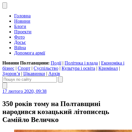
Головна
Новини
Блоги
Проекти
Фото
Досьє
Війна
Допомога армії
Новини Полтавщини:
Події
|
Політика і влада
|
Економіка і
бізнес
|
Спорт
|
Суспільство
|
Культура і освіта
|
Кримінал
|
Здоров’я
|
Цікавинки
|
Архів
17 лютого 2020, 09:38
350 років тому на Полтавщині
народився козацький літописець
Самійло Величко