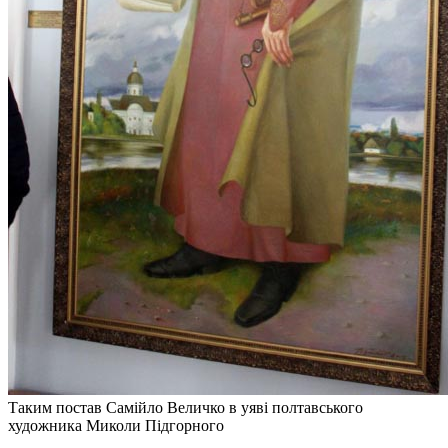
Таким постав Самійло Величко в уяві полтавського
художника Миколи Підгорного