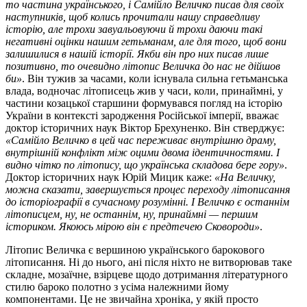
то частина українського, і Самійло Величко писав для своїх
наступників, щоб колись прочитали нашу справедливу
історію, але трохи завуальовуючи й трохи даючи такі
негативні оцінки нашим гетьманам, але для того, щоб вони
залишилися в нашій історії. Якби він про них писав лише
позитивно, то очевидно літопис Величка до нас не дійшов
би»
. Він тужив за часами, коли існувала сильна гетьманська
влада, водночас літописець жив у часи, коли, принаймні, у
частини козацької старшини формувався погляд на історію
України в контексті зародження Російської імперії, вважає
доктор історичних наук Віктор Брехуненко. Він стверджує:
«Самійло Величко в цей час переживає внутрішню драму,
внутрішній конфлікт між оцими двома ідентичностями. І
видно чітко по літопису, що українська складова бере гору»
.
Доктор історичних наук Юрій Мицик каже:
«На Величку,
можна сказати, завершується процес переходу літописання
до історіографії в сучасному розумінні. І Величко є останнім
літописцем, ну, не останнім, ну, принаймні — першим
істориком. Якоюсь мірою він є предтечею Сковороди»
.
Літопис Величка є вершиною українського барокового
літописання. Ні до нього, ані після ніхто не витворював таке
складне, мозаїчне, взірцеве щодо дотримання літературного
стилю бароко полотно з усіма належними йому
компонентами. Це не звичайна хроніка, у якій просто