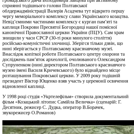
громадського діяча Володимира Зайцева при активному
сприянні тодішнього голови Полтавської
облдержадміністрації Валерія Асадчева тут відкрито першу
чергу меморіального комплексу слави Українського козацтва.
Невід’ємними частинами комплексу є курган пам’яті та
каплиця Покрови Пресвятої Богородиці нашої помісної
канонічної Православної церкви України (ПЦУ). Сам храм
знищили у часи СРСР (30-ті роки минулого століття)
російсько-комуністичні злочинці. Зберігся тільки дзвін, що
нині зберігається у Полтавському краєзнавчому музеї.
Внаслідок копіткої роботи Полтавського центру охорони та
досліджень пам’яток археології, очолюваного Олександром
Супруненком (нині директором Полтавського краєзнавчого
музею імені Василя Кричевського) було віднайдено місце
розташування Покровської церкви. У 2009 року тодішній
президент Віктор Ющенко взяв участь у церемонії освячення
відновленої каплиці.
У 1998 році студія «Укртелефільм» створила документальний
фільм «Козацький літопис Самійла Величка» (сценарій: Г.
Десятник, режисер С. Дудка, оператор В.Борачек,
звукорежисер О.Романов)