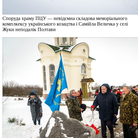
Споруда храму ПЦУ — невідємна складова меморіального
комплкексу українського козацтва і Самійла Величка у селі
Жуки неподалік Полтави