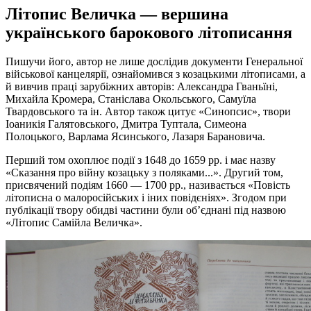
Літопис Величка — вершина
українського барокового літописання
Пишучи його, автор не лише дослідив документи Генеральної
військової канцелярії, ознайомився з козацькими літописами, а
й вивчив праці зарубіжних авторів: Александра Гваньїні,
Михайла Кромера, Станіслава Окольського, Самуїла
Твардовського та ін. Автор також цитує «Синопсис», твори
Іоаникія Галятовського, Дмитра Туптала, Симеона
Полоцького, Варлама Ясинського, Лазаря Барановича.
Перший том охоплює події з 1648 до 1659 рр. і має назву
«Сказання про війну козацьку з поляками...». Другий том,
присвячений подіям 1660 — 1700 рр., називається «Повість
літописна о малоросійських і іних повідєніях». Згодом при
публікації твору обидві частини були об’єднані під назвою
«Літопис Самійла Величка».