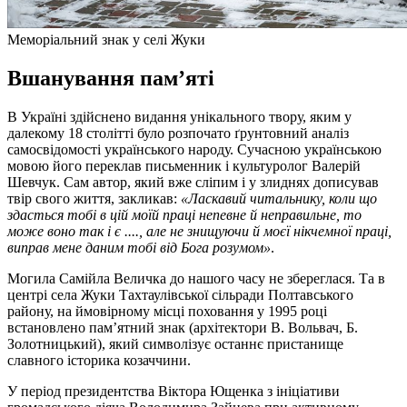
Меморіальний знак у селі Жуки
Вшанування пам’яті
В Україні здійснено видання унікального твору, яким у
далекому 18 столітті було розпочато ґрунтовний аналіз
самосвідомості українського народу. Сучасною українською
мовою його переклав письменник і культуролог Валерій
Шевчук. Сам автор, який вже сліпим і у злиднях дописував
твір свого життя, закликав:
«Ласкавий читальнику, коли що
здасться тобі в цій моїй праці непевне й неправильне, то
може воно так і є ...., але не знищуючи й моєї нікчемної праці,
виправ мене даним тобі від Бога розумом»
.
Могила Самійла Величка до нашого часу не збереглася. Та в
центрі села Жуки Тахтаулівської сільради Полтавського
району, на ймовірному місці поховання у 1995 році
встановлено пам’ятний знак (архітектори В. Вольвач, Б.
Золотницький), який символізує останнє пристанище
славного історика козаччини.
У період президентства Віктора Ющенка з ініціативи