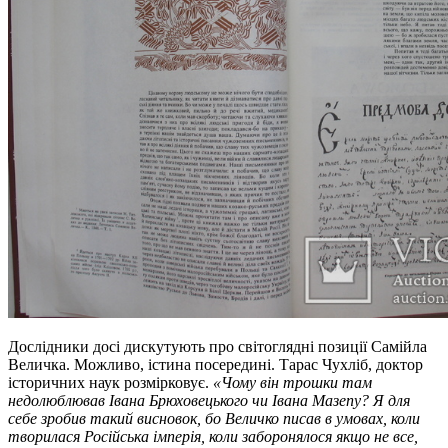
Дослідники досі дискутують про світоглядні позиції Самійла
Величка. Можливо, істина посередині. Тарас Чухліб, доктор
історичних наук розмірковує.
«Чому він трошки там
недолюблював Івана Брюховецького чи Івана Мазепу? Я для
себе зробив такий висновок, бо Величко писав в умовах, коли
творилася Російська імперія, коли заборонялося якщо не все,