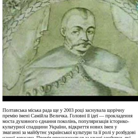
Полтавська міська рада ще у 2003 році заснувала щорічну
премію імені Самійла Величка. Головні її ідеї — прокладення
моста духовного єднання поколінь, популяризація історико-
культурної спадщини України, відкриття нових імен у
змаганні за майбутнє української культури та її ролі у розбудові
нашої держави. Премія присуджується за кращі здобутки, які