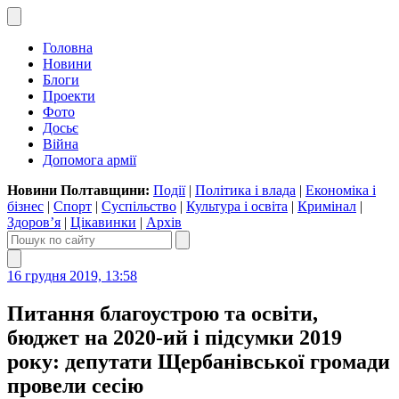
Головна
Новини
Блоги
Проекти
Фото
Досьє
Війна
Допомога армії
Новини Полтавщини:
Події
|
Політика і влада
|
Економіка і
бізнес
|
Спорт
|
Суспільство
|
Культура і освіта
|
Кримінал
|
Здоров’я
|
Цікавинки
|
Архів
16 грудня 2019, 13:58
Питання благоустрою та освіти,
бюджет на 2020-ий і підсумки 2019
року: депутати Щербанівської громади
провели сесію