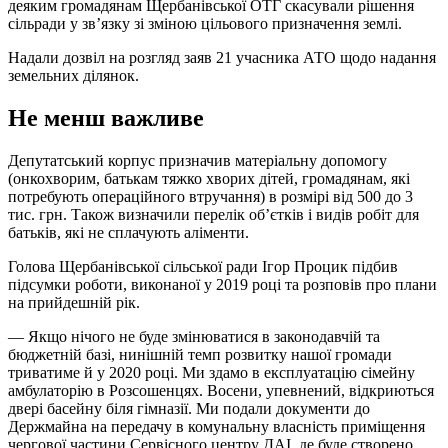
деяким громадянам Щербанівської ОТГ скасували рішення
сільради у зв’язку зі зміною цільового призначення землі.
Надали дозвіл на розгляд заяв 21 учасника АТО щодо надання
земельних ділянок.
Не менш важливе
Депутатський корпус призначив матеріальну допомогу
(онкохворим, батькам тяжко хворих дітей, громадянам, які
потребують операційного втручання) в розмірі від 500 до 3
тис. грн. Також визначили перелік об’єтків і видів робіт для
батьків, які не сплачують аліменти.
Голова Щербанівської сільської ради Ігор Процик підбив
підсумки роботи, виконаної у 2019 році та розповів про плани
на прийдешній рік.
— Якщо нічого не буде змінюватися в законодавчій та
бюджетній базі, нинішній темп розвитку нашої громади
триватиме й у 2020 році. Ми здамо в експлуатацію сімейну
амбулаторію в Розсошенцях. Восени, упевнений, відкриються
двері басейну біля гімназії. Ми подали документи до
Держмайна на передачу в комунальну власність приміщення
чергової частини Сервісного центру ДАІ, де буде створено