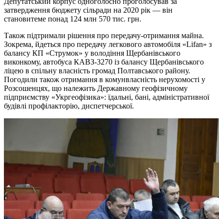
Депутатський корпус одноголосно проголосував за
затвердження бюджету сільради на 2020 рік — він
становитеме понад 124 млн 570 тис. грн.
Також підтримали рішення про передачу-отримання майна.
Зокрема, йдеться про передачу легкового автомобіля «Lifan» з
балансу КП «Струмок» у володіння Щербанівського
виконкому, автобуса КАВЗ-3270 із балансу Щербанівського
ліцею в спільну власність громад Полтавського району.
Погодили також отримання в комунвласність нерухомості у
Розсошенцях, що належить Державному геофізичному
підприємству «Укргеофізика»: їдальні, бані, адміністративної
будівлі профілакторію, диспетчерської.