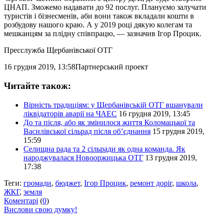
ЦНАП. Зможемо надавати до 92 послуг. Плануємо залучати
туристів і бізнесменів, аби вони також вкладали кошти в
розбудову нашого краю. А у 2019 році дякую колегам та
мешканцям за плідну співпрацю, — зазначив Ігор Процик.
Пресслужба Щербанівської ОТГ
16 грудня 2019, 13:58
Партнерський проект
Читайте також:
Вірність традиціям: у Щербанівській ОТГ вшанували
ліквідаторів аварії на ЧАЕС
16 грудня 2019, 13:45
До та після, або як змінилося життя Коломацької та
Василівської сільрад після об’єднання
15 грудня 2019,
15:59
Селищна рада та 2 сільради як одна команда. Як
народжувалася Новооржицька ОТГ
13 грудня 2019,
17:38
Теги:
громади
,
бюджет
,
Ігор Процик
,
ремонт доріг
,
школа
,
ЖКГ
,
земля
Коментарі
(
0
)
Вислови свою думку!