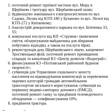
поточний ремонт проїзної частини вул. Миру в
Щербанях і тротуару вул. Щербанівський шлях;
будівництво зовнішнього електроосвітлення по вул.
Садова, Лісова від КТП-180 у Буланово та вул. Лісної від
КТП-272 у Квітковому;
благоустрій декоративного паркана по вул. Біліченка 33,
55;
комунальні послуги від КП «Струмок» (вивезення
сміття, облаштування майданчика для збирання
побутових відходів), а також на послуги біржі;
реконструкція даху Щербанівського ліцею, капремонт
Тростянецької філії, поточний ремонт приміщення
сільради та каналізації КЗ «Центр дозвілля «Водограй»;
фінансування КЗ «Полтавський районний будинок
творчості»;
субвенція для Управління соціального захисту
населення на відшкодування компенсації за перевезення
окремих категорій громадян автомобільним
транспортом загального користування; субвенція на
первинну медико-санітарну допомогу (ПМСД):
поточний ремонт ганку та придбання телемедичного
обладнання — співфінансування 10%;
придбання трактора.