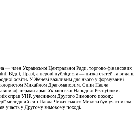
ча — член Української Центральної Ради, торгово-фінансових
і, Відні, Празі, а перові публіциста — низка статей та видань
родної освіти. У Женеві важливим для нього у формуванні
 фольклористом Михайлом Драгомановим. Сини Павла
тавши офіцерами армії Української Народної Республіки.
ніх справ УНР, учасником Другого Зимового походу,
тилерії молодший син Павла Чижевського Микола був учасником
зяв участь у Другому зимовому поході.