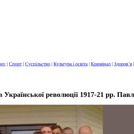
нес
|
Спорт
|
Суспільство
|
Культура і освіта
|
Кримінал
|
Здоров’я
в Української революції 1917-21 рр. Па