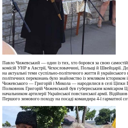
Павло Чижевський — один із тих, хто боровся за свою самості
комісій УНР в Австрії, Чехословаччині, Польщі й Швейцарії. До
на актуальні теми суспільно-політичного життя й українськог
політичних переконань було знайомство із земляком істориком
Чижевського — Григорій і Микола — народилися в селі Ціпки Га
Полковник Григорій Чижевський був губернським комісаром Це
начальником артилерії Української повстанської армії. Відійш
Першого зимового походу на посаді командира 4-ї гарматної сот