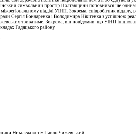
країнський символьний простір Полтавщини поповнився ще одним 
 міжрегіональному відділі УІНП. Зокрема, співробітник відділу,
ради Сергія Бондаренка і Володимира Нікітенка з успішною реаліз
ижевських триватиме. Зокрема, він повідомив, що УІНП ініціюв
кладах Гадяцького району.
:
ники Незалежності» Павло Чижевський