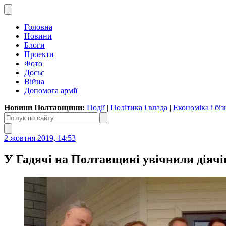
Головна
Новини
Блоги
Проекти
Фото
Досьє
Війна
Допомога армії
Новини Полтавщини:
Події
|
Політика і влада
|
Економіка і біз
2 жовтня 2019, 14:53
У Гадячі на Полтавщині увічнили діячі