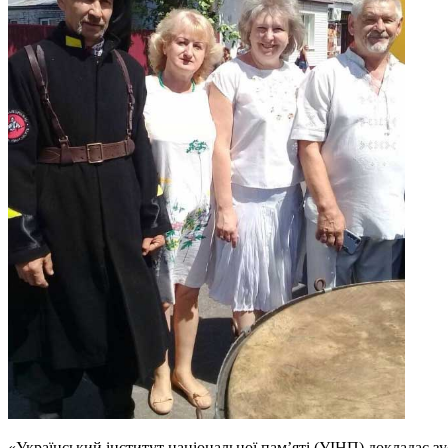
«Український інститут національної пам’яті (УІНП) докладає зу