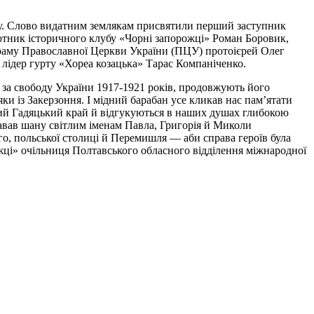
ону. Слово видатним землякам присвятили перший заступник
сотник історичного клубу «Чорні запорожці» Роман Боровик,
раму Православної Церкви України (ПЦУ) протоієрей Олег
лідер гурту «Хореа козацька» Тарас Компаніченко.
 за свободу України 1917-1921 років, продовжують його
ки із Закерзоння. І мідний барабан усе кликав нас пам’ятати
дний Гадяцький край й відгукуються в наших душах глибокою
давав шану світлим іменам Павла, Григорія й Миколи
го, польської столиці й Перемишля — аби справа героїв була
жці» очільниця Полтавського обласного відділення міжнародної