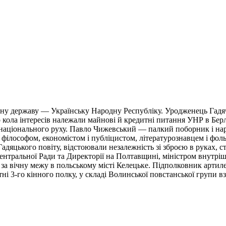
йну державу — Українську Народну Республіку. Уродженець Гадя
 кола інтересів належали майнові й кредитні питання УНР в Берлін
о національного руху. Павло Чижевський — палкий поборник і на
 і філософом, економістом і публіцистом, літературознавцем і
дяцького повіту, відстоювали незалежність зі зброєю в руках, с
нтральної Ради та Директорії на Полтавщині, міністром внутріш
ов за вічну межу в польському місті Келецьке. Підполковник ар
ні 3-го кінного полку, у складі Волинської повстанської групи в