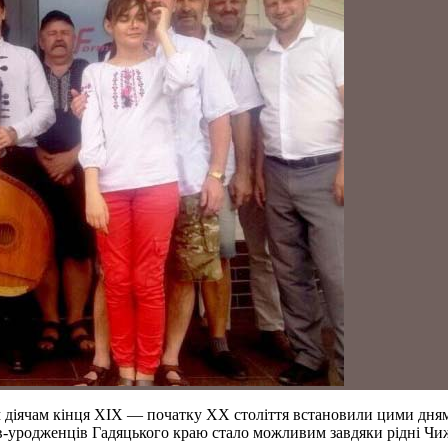
діячам кінця ХІХ — початку ХХ століття встановили цими днями 
-уродженців Гадяцького краю стало можливим завдяки рідні Чиже