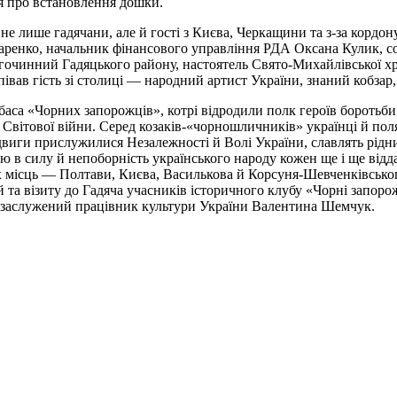
ня про встановлення дошки.
не лише гадячани, але й гості з Києва, Черкащини та з-за корд
ндаренко, начальник фінансового управління РДА Оксана Кулик, 
гочинний Гадяцького району, настоятель Свято-Михайлівської х
в гість зі столиці — народний артист України, знаний кобзар, 
аса «Чорних запорожців», котрі відродили полк героїв боротьби
 Світової війни. Серед козаків-«чорношличників» українці й поля
 подвиги прислужилися Незалежності й Волі України, славлять рі
ою в силу й непоборність українського народу кожен ще і ще від
их місць — Полтави, Києва, Василькова й Корсуня-Шевченківсько
та візиту до Гадяча учасників історичного клубу «Чорні запоро
и, заслужений працівник культури України Валентина Шемчук.