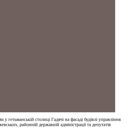
у гетьманській столиці Гадячі на фасаді будівлі управління
вських, районній державній адміністрації та депутатів