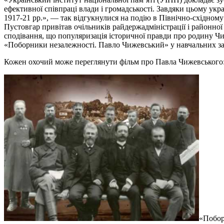
ефективної співпраці влади і громадськості. Завдяки цьому у
1917-21 рр.», — так відгукнулися на подію в Північно-східному
Пустовгар привітав очільників райдержадміністрації і районної 
сподівання, що популяризація історичної правди про родину Ч
«Поборники незалежності. Павло Чижевський» у навчальних за
Кожен охочий може переглянути фільм про Павла Чижевського
«Побор