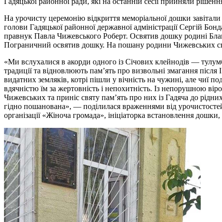
Гадяцької районної ради, які на останній сесії прийняли рішен
На урочисту церемонію відкриття меморіальної дошки завітали 
голови Гадяцької районної державної адміністрації Сергій Бо
правнук Павла Чижевського Роберт. Освятив дошку родині Бла
Пограничний освятив дошку. На пошану родини Чижевських співа
«Ми вслухалися в акорди одного із Січових клейнодів — тулумб
традиції та відновлюють пам’ять про визвольні змагання після І
видатних земляків, котрі пішли у вічність на чужині, але чиї
вдячністю їм за жертовність і непохитність. Із непорушною вір
Чижевських та приніс святу пам’ять про них із Гадяча до рідн
гідно пошанована», — поділилася враженнями від урочистостей 
організації «Жіноча громада», ініціаторка встановлення дошк