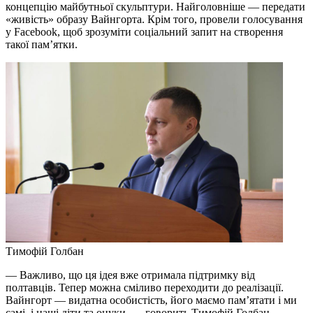
концепцію майбутньої скульптури. Найголовніше — передати
«живість» образу Вайнгорта. Крім того, провели голосування
у Facebook, щоб зрозуміти соціальний запит на створення
такої пам’ятки.
Тимофій Голбан
— Важливо, що ця ідея вже отримала підтримку від
полтавців. Тепер можна сміливо переходити до реалізації.
Вайнгорт — видатна особистість, його маємо пам’ятати і ми
самі, і наші діти та онуки, — говорить Тимофій Голбан.