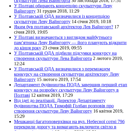
скульптури Лева Вайнгорта
30 листопада 2018, 17:51
У Полтаві обирають концепцію скульптури Леву
Вайнгорту
31 грудня 2018, 11:29
У Полтавській ОДА визначилися із концепцією
скульптури Леву Вайнгорту
14 січня 2019, 10:18
Яким був полтавський архітектор Лев Вайнгорт?
17
січня 2019, 19:05
У Полтаві визначаються з виглядом майбутнього
пам’ятника Леву Вайнгорту — його планують відкрити
до кінця року
23 січня 2019, 09:55
У Полтавській ОДА підбили підсумки конкурсу на
створення скульптури Лева Вайнгорта
2 лютого 2019,
12:24
У Полтавській ОДА визначилися з переможцем
конкурсу на створення скульптури архітектору Леву
Вайнгорту
15 лютого 2019, 17:54
Департамент будівництва ПОДА завершив перший етап
конкурсу на розробку скульптури Леву Вайнгорту в
Полтаві
12 квітня 2019, 17:29
Від ідеї до реалізації. Директор Департаменту
будівництва ПОДА Тимофій Голбан розповів про
створення скульптури Леву Вайнгорту
16 квітня 2019,
15:29
Мешканці багатоповерхівки на вул. Небесної сотні 79б
перекрили дорогу та вимагають включити світло в