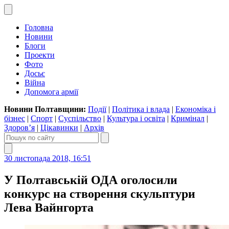
Головна
Новини
Блоги
Проекти
Фото
Досьє
Війна
Допомога армії
Новини Полтавщини:
Події
|
Політика і влада
|
Економіка і
бізнес
|
Спорт
|
Суспільство
|
Культура і освіта
|
Кримінал
|
Здоров’я
|
Цікавинки
|
Архів
30 листопада 2018, 16:51
У Полтавській ОДА оголосили
конкурс на створення скульптури
Лева Вайнгорта