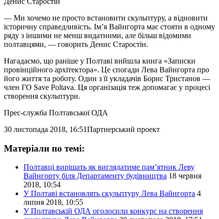
Денис Старостін
— Ми хочемо не просто встановити скульптуру, а відновити
історичну справедливість. Ім’я Вайнгорта має стояти в одному
ряду з іншими не менш видатними, але більш відомими
полтавцями, — говорить Денис Старостін.
Нагадаємо, що раніше у Полтаві вийшла книга «Записки
провінційного архітектора». Це спогади Лева Вайнгорта про
його життя та роботу. Один з її укладачів Борис Тристанов —
член ГО Save Poltava. Ця організація теж допомагає у процесі
створення скульптури.
Прес-служба Полтавської ОДА
30 листопада 2018, 16:51
Партнерський проект
Матеріали по темі:
Полтавці вирішать як виглядатиме пам’ятник Леву
Вайнгорту біля Департаменту будівництва
18 червня
2018, 10:54
У Полтаві встановлять скульптуру Лева Вайнгорта
4
липня 2018, 10:55
У Полтавській ОДА оголосили конкурс на створення