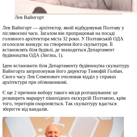
Лев Вайнгорт
Лев Вайнгорт — архітектор, який відбудовував Полтаву у
післявоєнні часи. Загалом він пропрацював на посаді
головного архітектора міста 32 роки. У Полтавській ОДА
оголосили конкурс на створення його скульптури. Її
встановлять біля будівлі, де знаходиться Департамент
будівництва ОДА (Зигіна, 1).
Ідею встановити біля Департаменту будівництва скульптуру
Вайнгорта запропонував його директор Тимофій Голбан.
Свого часу Лев Семенович очолював відділ у справах
архітектури при облвиконкомі.
Є ще 2 причини вибору такого місця розташування: це
розширить маршрут пішохідних екскурсій Полтавою, крім
того, територія охороняється. Так скульптуру вдасться
зберегти від вандалів.