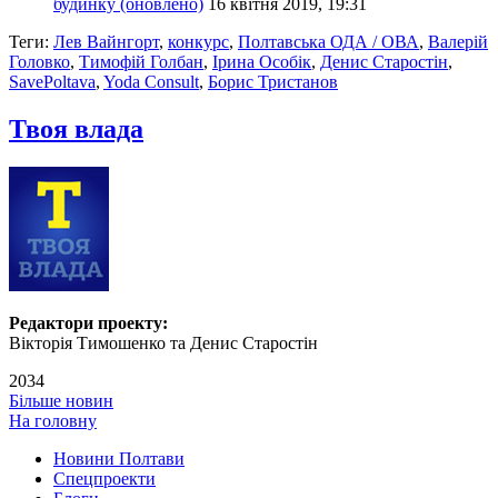
будинку (оновлено)
16 квітня 2019, 19:31
Теги:
Лев Вайнгорт
,
конкурс
,
Полтавська ОДА / ОВА
,
Валерій
Головко
,
Тимофій Голбан
,
Ірина Особік
,
Денис Старостін
,
SavePoltava
,
Yoda Consult
,
Борис Тристанов
Твоя влада
Редактори проекту:
Вікторія Тимошенко та Денис Старостін
2034
Більше новин
На головну
Новини Полтави
Спецпроекти