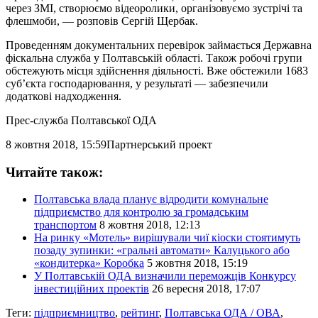
через ЗМІ, створюємо відеоролики, організовуємо зустрічі та
флешмоби, — розповів Сергій Щербак.
Проведенням документальних перевірок займається Державна
фіскальна служба у Полтавській області. Також робочі групи
обстежують місця здійснення діяльності. Вже обстежили 1683
суб’єкта господарювання, у результаті — забезпечили
додаткові надходження.
Прес-служба Полтавської ОДА
8 жовтня 2018, 15:59
Партнерський проект
Читайте також:
Полтавська влада планує відродити комунальне
підприємство для контролю за громадським
транспортом
8 жовтня 2018, 12:13
На ринку «Мотель» вирішували чиї кіоски стоятимуть
позаду зупинки: «гральні автомати» Калуцького або
«кондитерка» Коробка
5 жовтня 2018, 15:19
У Полтавській ОДА визначили переможців Конкурсу
інвестиційних проектів
26 вересня 2018, 17:07
Теги:
підприємництво
,
рейтинг
,
Полтавська ОДА / ОВА
,