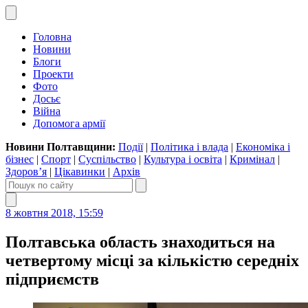
Головна
Новини
Блоги
Проекти
Фото
Досьє
Війна
Допомога армії
Новини Полтавщини:
Події
|
Політика і влада
|
Економіка і
бізнес
|
Спорт
|
Суспільство
|
Культура і освіта
|
Кримінал
|
Здоров’я
|
Цікавинки
|
Архів
8 жовтня 2018, 15:59
Полтавська область знаходиться на
четвертому місці за кількістю середніх
підприємств