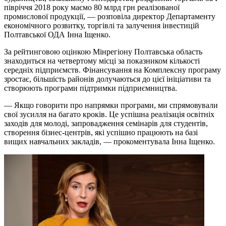
півріччя 2018 року маємо 80 млрд грн реалізованої
промислової продукції, — розповіла директор Департаменту
економічного розвитку, торгівлі та залучення інвестицій
Полтавської ОДА Інна Іщенко.
За рейтинговою оцінкою Мінрегіону Полтавська область
знаходиться на четвертому місці за показником кількості
середніх підприємств. Фінансування на Комплексну програму
зростає, більшість районів долучаються до цієї ініціативи та
створюють програми підтримки підприємництва.
— Якщо говорити про напрямки програми, ми спрямовували
свої зусилля на багато кроків. Це успішна реалізація освітніх
заходів для молоді, запровадження семінарів для студентів,
створення бізнес-центрів, які успішно працюють на базі
вищих навчальних закладів, — прокоментувала Інна Іщенко.