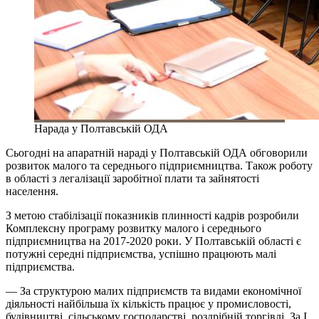
Нарада у Полтавській ОДА
Сьогодні на апаратній нараді у Полтавській ОДА обговорили
розвиток малого та середнього підприємництва. Також роботу
в області з легалізації заробітної плати та зайнятості
населення.
З метою стабілізації показників плинності кадрів розробили
Комплексну програму розвитку малого і середнього
підприємництва на 2017-2020 роки. У Полтавській області є
потужні середні підприємства, успішно працюють малі
підприємства.
— За структурою малих підприємств та видами економічної
діяльності найбільша їх кількість працює у промисловості,
будівництві, сільському господарстві, роздрібній торгівлі. За І