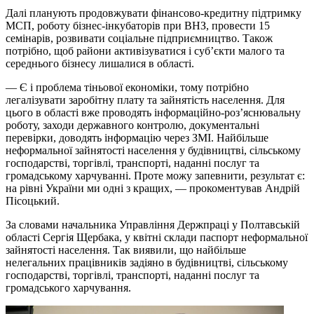
Далі планують продовжувати фінансово-кредитну підтримку
МСП, роботу бізнес-інкубаторів при ВНЗ, провести 15
семінарів, розвивати соціальне підприємництво. Також
потрібно, щоб райони активізуватися і суб’єкти малого та
середнього бізнесу лишалися в області.
— Є і проблема тіньової економіки, тому потрібно
легалізувати заробітну плату та зайнятість населення. Для
цього в області вже проводять інформаційно-роз’яснювальну
роботу, заходи державного контролю, документальні
перевірки, доводять інформацію через ЗМІ. Найбільше
неформальної зайнятості населення у будівництві, сільському
господарстві, торгівлі, транспорті, наданні послуг та
громадському харчуванні. Проте можу запевнити, результат є:
на рівні України ми одні з кращих, — прокоментував Андрій
Пісоцький.
За словами начальника Управління Держпраці у Полтавській
області Сергія Щербака, у квітні склади паспорт неформальної
зайнятості населення. Так виявили, що найбільше
нелегальних працівників задіяно в будівництві, сільському
господарстві, торгівлі, транспорті, наданні послуг та
громадського харчування.