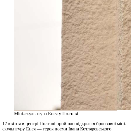
Міні-скульптура Енея у Полтаві
17 квітня в центрі Полтаві пройшло відкриття бронзової міні-
скульптуру Енея — героя поеми Івана Котляревського