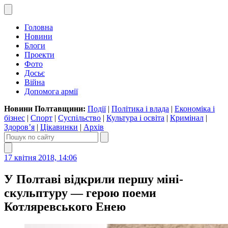
Головна
Новини
Блоги
Проекти
Фото
Досьє
Війна
Допомога армії
Новини Полтавщини:
Події
|
Політика і влада
|
Економіка і
бізнес
|
Спорт
|
Суспільство
|
Культура і освіта
|
Кримінал
|
Здоров’я
|
Цікавинки
|
Архів
17 квітня 2018, 14:06
У Полтаві відкрили першу міні-
скульптуру — герою поеми
Котляревського Енею