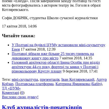
поеми «Енеїда». Після завершення заходу полтавці та гості
міста фотографувались з актором театру ім. Гоголя в образі
Котляревського.
Софія ДОБРЯК
, студентка Школи сучасної журналістики
17 квітня 2018, 14:06
Читайте також:
У Полтаві на будівлі ЦУМу встановили міні-скульптуру
Енея
17 квітня 2018, 12:39
Полтавці зібрали вже більше 25 тисяч гривень на
дивовижну книгу про місто
7 квітня 2018, 14:35
Головний архітектор області Ірина Особік про відділ
архітектури 44-го року, фортеці та замки у Полтаві і
різнокольорову Круглу площу
9 березня 2018, 17:41
Теги:
міні-скульптура
,
презентація
,
Іван Котляревський
,
Артур
Кобзар
,
Полтавська платформа
,
Катерина Ямщикова (Бабіч)
,
ТД «ЦУМ»
Коментарі
(
0
)
Вислови свою думку!
Клуб журналістів-початківців