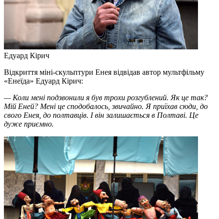
Едуард Кірич
Відкриття міні-скульптури Енея відвідав автор мультфільму
«Енеїда» Едуард Кірич:
— Коли мені подзвонили я був трохи розгублений. Як це так?
Мій Еней? Мені це сподобалось, звичайно. Я приїхав сюди, до
свого Енея, до полтавців. І він залишається в Полтаві. Це
дуже приємно.