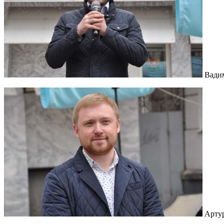
Вади
Артур