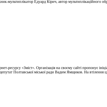
ник-мультиплікатор Едуард Кірич, автор мультиплікаційного об
ет-ресурсу «Зміст». Організація на своєму сайті пропонує ініці
епутат Полтавської міської ради Вадим Ямщиков. На втілення ць