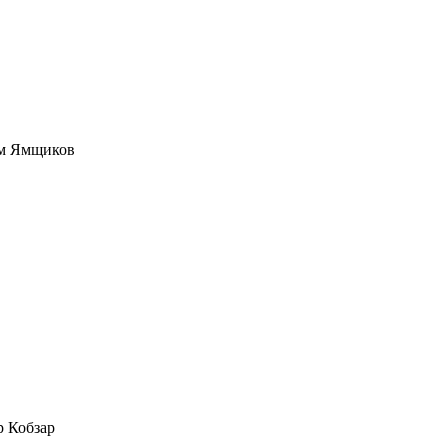
м Ямщиков
 Кобзар