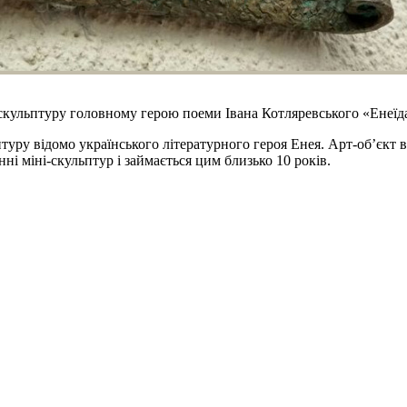
-скульптуру головному герою поеми Івана Котляревського «Енеїд
птуру відомо українського літературного героя Енея. Арт-об’єкт 
і міні-скульптур і займається цим близько 10 років.