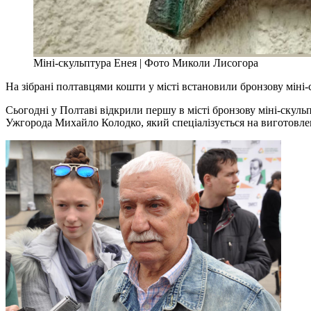
Міні-скульптура Енея | Фото Миколи Лисогора
На зібрані полтавцями кошти у місті встановили бронзову міні
Сьогодні у Полтаві відкрили першу в місті бронзову міні-скуль
Ужгорода Михайло Колодко, який спеціалізується на виготовленн