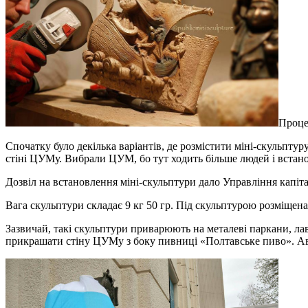
Процес
Спочатку було декілька варіантів, де розмістити міні-скульптур
стіні ЦУМу. Вибрали ЦУМ, бо тут ходить більше людей і встан
Дозвіл на встановлення міні-скульптури дало Управління капі
Вага скульптури складає 9 кг 50 гр. Під скульптурою розміщена 
Зазвичай, такі скульптури приварюють на металеві паркани, ла
прикрашати стіну ЦУМу з боку пивниці «Полтавське пиво». Авт