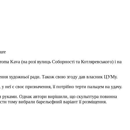
ure
roma Kava (на розі вулиць Соборності та Котляревського) і на
ження художньої ради. Також свою згоду дав власник ЦУМу.
 неї є своє призначення, її потрібно терти пальцем на удачу.
ати руками. Однак автори вирішили, що скульптура повинна
ти тому вибрали барельєфний варіант її розміщення.