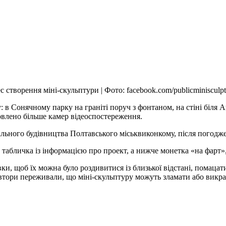
 створення міні-скульптури | Фото: facebook.com/publicminisculpt
у: в Сонячному парку на граніті поруч з фонтаном, на стіні біля A
овлено більше камер відеоспостереження.
тального будівництва Полтавського міськвиконкому, після погод
табличка із інформацією про проект, а нижче монетка «на фарт», у
вки, щоб їх можна було роздивитися із близької відстані, помац
ори переживали, що міні-скульптуру можуть зламати або викрас