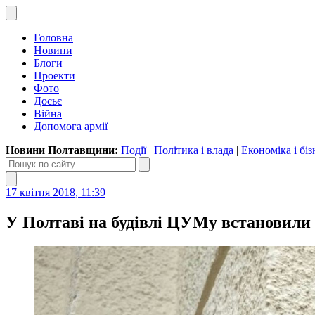
Головна
Новини
Блоги
Проекти
Фото
Досьє
Війна
Допомога армії
Новини Полтавщини:
Події
|
Політика і влада
|
Економіка і біз
17 квітня 2018, 11:39
У Полтаві на будівлі ЦУМу встановили 