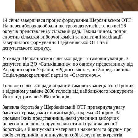
14 січня завершився процес формування Щербанівської ОТГ.
На перевиборах дообрали ще трьох депутатів, тепер всі 26
округів представлені у сільській раді. Таким чином, попри
спротив сільської виборчої комісії та політичні махінації,
завершилося формування Щербанівської ОТГ та її
депутатського корпусу.
У складі Щербанівської сільської ради 17 самовисуванців, 3
депутати від ВО «Батьківщина», по одному представнику від
Аграрної партії України, «Рідного міста», по 2 представника
Соціал-демократичної партії та «Самопомочі».
Головою сільської ради обраний самовисуванець Ігор Процик
з відривом у майже 2000 голосів від найближчого конкурента.
Його підтримали 59% виборців.
Запекла боротьба у Щербанівській ОТГ привернула увагу
багатьох громадських організацій, зокрема «Опори». За
словами їхніх представників, деякі учасники виборчих
перегонів не лише порушували етичні правила чесної
боротьби, а й випускали матеріали з наклепом та брудом про
своїх суперників, приписували собі заслуги конкурентів.