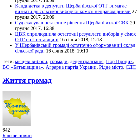
грудня 2017, 18:59
Кандидатка в депутати Щербанівської ОТГ вимагає
визнати дії сільської виборчої комісії неправомірними
27
грудня 2017, 20:09
Суд скасував незаконне рішення Щербанівської СВК
29
грудня 2017, 16:38
ЦВК оприлюднила остаточні результати виборів у сімох
ОТГ на Полтавщині
16 січня 2018, 15:18
У Щербанівській громаді остаточно сформований склад
сільської ради
16 січня 2018, 19:10
Теги:
місцеві вибори
,
громади
,
децентралізація
,
Ігор Процик
,
ВО «Батьківщина»
,
Аграрна партія України
,
Рідне місто
,
СДП
Життя громад
642
Більше новин