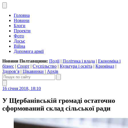
Головна
Новини
Блоги
Проекти
Фото
Досьє
Війна
Допомога армії
Новини Полтавщини:
Події
|
Політика і влада
|
Економіка і
бізнес
|
Спорт
|
Суспільство
|
Культура і освіта
|
Кримінал
|
Здоров’я
|
Цікавинки
|
Архів
16 січня 2018, 18:10
У Щербанівській громаді остаточно
сформований склад сільської ради