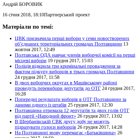
Андрій БОРОВИК
16 січня 2018, 18:10
Партнерський проект
Матеріали по темі:
ЦВК призначила перші вибори у семи новостворених
об’єднаних територіальних громадах Полтавщини
13
жовтня 2017, 12:49
Полтавська ОДА навчає членів виборчої комісії на перші
місцеві вибори
19 грудня 2017, 15:03
Поліція відкрила три кримінальні провадження за
фактом підкупу виборців в трьох громадах Полтавщини
24 грудня 2017, 11:58
В двох виборчих округах в Машівському районі
проведуть перевибори депутатів до ОТГ
24 грудня 2017,
16:28
Попередні результати виборів в ОТГ Полтавщини за
даними одного із штабів
25 грудня 2017, 12:30
Полтавщина отримала 12 депутатів та двох голів ОТГ
від партії «Народний фронт»
26 грудня 2017, 13:02
В Щербанівській СВК другу добу не можуть
підрахувати голоси виборців
26 грудня 2017, 14:28
На Полтавщині знову перемагає «Батьківщина»
26