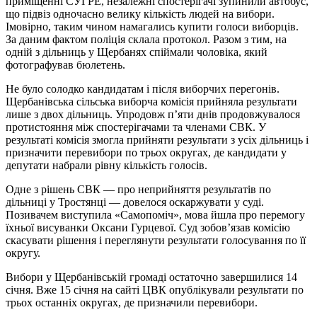
приміщенні СУГРЕ, незалежні спостерігачі зупинили автобус,
що підвіз одночасно велику кількість людей на вибори.
Імовірно, таким чином намагались купити голоси виборців.
За даним фактом поліція склала протокол. Разом з тим, на
одній з дільниць у Щербанях спіймали чоловіка, який
фотографував бюлетень.
Не було солодко кандидатам і після виборчих перегонів.
Щербанівська сільська виборча комісія прийняла результати
лише з двох дільниць. Упродовж п’яти днів продовжувалося
протистояння між спостерігачами та членами СВК. У
результаті комісія змогла прийняти результати з усіх дільниць і
призначити перевибори по трьох округах, де кандидати у
депутати набрали рівну кількість голосів.
Одне з рішень СВК — про неприйняття результатів по
дільниці у Тростянці — довелося оскаржувати у суді.
Позивачем виступила «Самопоміч», мова йшла про перемогу
їхньої висуванки Оксани Гурцевої. Суд зобов’язав комісію
скасувати рішення і переглянути результати голосування по її
округу.
Вибори у Щербанівській громаді остаточно завершилися 14
січня. Вже 15 січня на сайті ЦВК опублікували результати по
трьох останніх округах, де призначили перевибори.