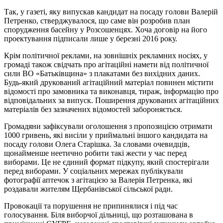
Так, у газеті, яку випускав кандидат на посаду голови Валерій
Петренко, стверджувалося, що саме він розробив план
спорудження басейну у Розсошенцях. Хоча договір на його
проектування підписали лише у березні 2016 року.
Крім політичної реклами, на зовнішніх рекламних носіях, у
громаді також свідчать про агітаційні намети від політичної
сили ВО «Батьківщина» з плакатами без вихідних даних.
Будь-який друкований агітаційний матеріал повинен містити
відомості про замовника та виконавця, тираж, інформацію про
відповідальних за випуск. Поширення друкованих агітаційних
матеріалів без зазначених відомостей забороняється.
Громадяни зафіксували оголошення з пропозицією отримати
1000 гривень, які висіли у приймальні іншого кандидата на
посаду голови Олега Старішка. За словами очевидців,
щонайменше неетично робити такі жести у час перед
виборами. Це не єдиний формат підкупу, який спостерігали
перед виборами. У соціальних мережах публікували
фотографії аптечок з агітацією за Валерія Петренка, які
роздавали жителям Щербанівської сільської ради.
Провокації та порушення не припинялися і під час
голосування. Біля виборчої дільниці, що розташована в