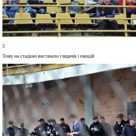
2
Тому на стадіоні вистачало глядачів і емоцій