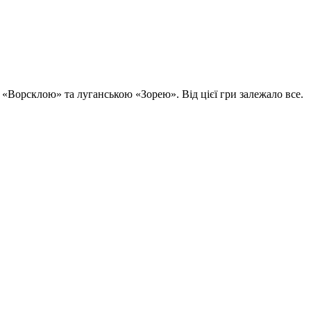
ю «Ворсклою» та луганською «Зорею». Від цієї гри залежало все.