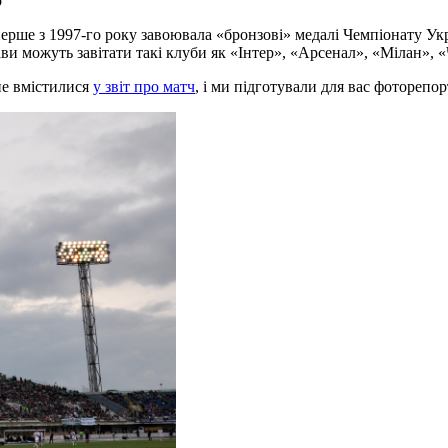
о
ерше з 1997-го року завоювала «бронзові» медалі Чемпіонату Укр
ави можуть завітати такі клуби як «Інтер», «Арсенал», «Мілан», 
 не вмістилися
у звіт про матч
, і ми підготували для вас фоторепо