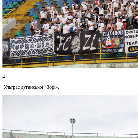
4
Ультрас луганської «Зорі».