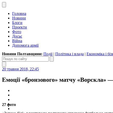
Головна
Новини
Блоги
Проекти
Фото
Досьє
Війна
Допомога армії
Новини Полтавщини:
Події
|
Політика і влада
|
Економіка і біз
20 травня 2018, 22:45
Емоції «бронзового» матчу «Ворскла» 
27 фото