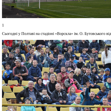
1
Сьогодні у Полтаві на стадіоні «Ворскла» ім. О. Бутовського в