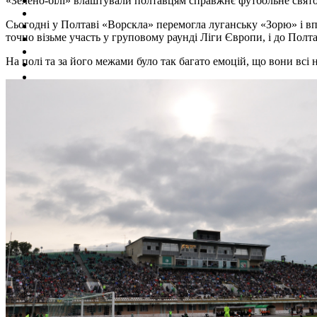
«Зелено-білі» влаштували полтавцям справжнє футбольне свят
Сьогодні у Полтаві «Ворскла» перемогла луганську «Зорю» і вп
точно візьме участь у груповому раунді Ліги Європи, і до Полт
На полі та за його межами було так багато емоцій, що вони всі