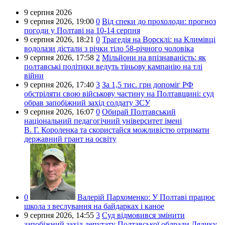
9 серпня 2026
9 серпня 2026,
19:00
0
Від спеки до прохолоди: прогноз
погоди у Полтаві на 10-14 серпня
9 серпня 2026,
18:21
0
Трагедія на Ворсклі: на Климівці
водолази дістали з річки тіло 58-річного чоловіка
9 серпня 2026,
17:58
2
Мільйони на впізнаваність: як
полтавські політики ведуть тіньову кампанію на тлі
війни
9 серпня 2026,
17:40
3
За 1,5 тис. грн допоміг РФ
обстріляти свою військову частину на Полтавщині: суд
обрав запобіжний захід солдату ЗСУ
9 серпня 2026,
16:07
0
Обирай Полтавський
національний педагогічний університет імені
В. Г. Короленка та скористайся можливістю отримати
державний грант на освіту
0
Валерій Пархоменко:
У Полтаві працює
школа з веслування на байдарках і каное
9 серпня 2026,
14:55
3
Суд відмовився змінити
запобіжний захід депутату Полтавської облради Дядику,