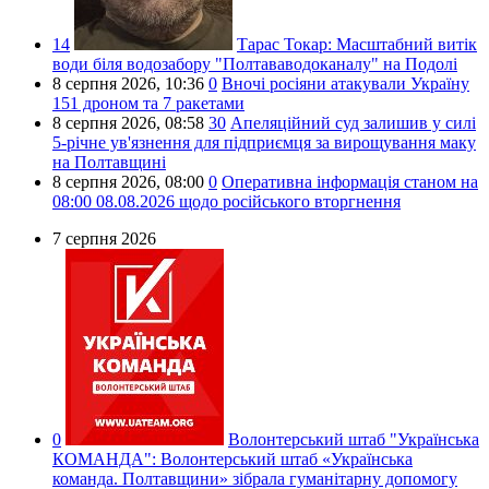
14
Тарас Токар:
Масштабний витік
води біля водозабору "Полтававодоканалу" на Подолі
8 серпня 2026,
10:36
0
Вночі росіяни атакували Україну
151 дроном та 7 ракетами
8 серпня 2026,
08:58
30
Апеляційний суд залишив у силі
5-річне ув'язнення для підприємця за вирощування маку
на Полтавщині
8 серпня 2026,
08:00
0
Оперативна інформація станом на
08:00 08.08.2026 щодо російського вторгнення
7 серпня 2026
0
Волонтерський штаб "Українська
КОМАНДА":
Волонтерський штаб «Українська
команда. Полтавщини» зібрала гуманітарну допомогу