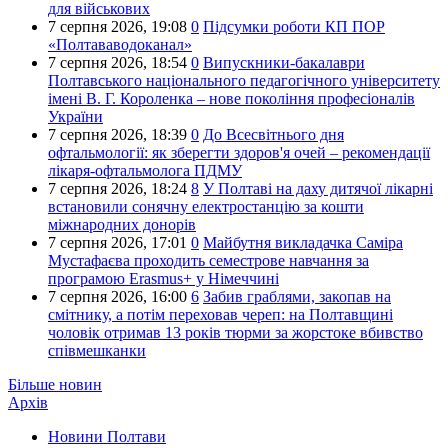
для військових
7 серпня 2026,
19:08
0
Підсумки роботи КП ПОР
«Полтававодоканал»
7 серпня 2026,
18:54
0
Випускники-бакалаври
Полтавського національного педагогічного університету
імені В. Г. Короленка – нове покоління професіоналів
України
7 серпня 2026,
18:39
0
До Всесвітнього дня
офтальмології: як зберегти здоров'я очей – рекомендації
лікаря-офтальмолога ПДМУ
7 серпня 2026,
18:24
8
У Полтаві на даху дитячої лікарні
встановили сонячну електростанцію за кошти
міжнародних донорів
7 серпня 2026,
17:01
0
Майбутня викладачка Саміра
Мустафаєва проходить семестрове навчання за
програмою Erasmus+ у Німеччині
7 серпня 2026,
16:00
6
Забив граблями, закопав на
смітнику, а потім переховав череп: на Полтавщині
чоловік отримав 13 років тюрми за жорстоке вбивство
співмешканки
Більше новин
Архів
Новини Полтави