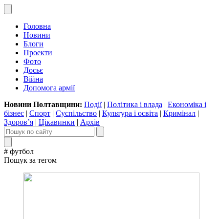
Головна
Новини
Блоги
Проекти
Фото
Досьє
Війна
Допомога армії
Новини Полтавщини:
Події
|
Політика і влада
|
Економіка і
бізнес
|
Спорт
|
Суспільство
|
Культура і освіта
|
Кримінал
|
Здоров’я
|
Цікавинки
|
Архів
# футбол
Пошук за тегом