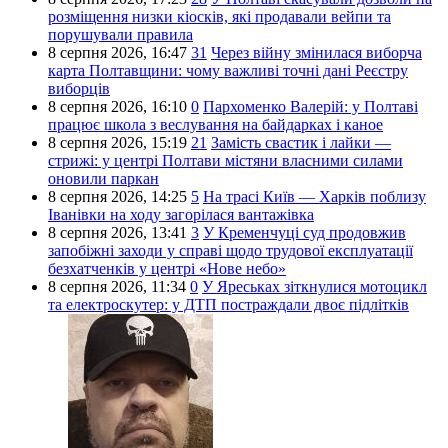
розміщення низки кіосків, які продавали вейпи та
порушували правила
8 серпня 2026,
16:47
31
Через війну змінилася виборча
карта Полтавщини: чому важливі точні дані Реєстру
виборців
8 серпня 2026,
16:10
0
Пархоменко Валерій: у Полтаві
працює школа з веслування на байдарках і каное
8 серпня 2026,
15:19
21
Замість свастик і лайки —
стрижі: у центрі Полтави містяни власними силами
оновили паркан
8 серпня 2026,
14:25
5
На трасі Київ — Харків поблизу
Іванівки на ходу загорілася вантажівка
8 серпня 2026,
13:41
3
У Кременчуці суд продовжив
запобіжні заходи у справі щодо трудової експлуатації
безхатченків у центрі «Нове небо»
8 серпня 2026,
11:34
0
У Яреськах зіткнулися мотоцикл
та електроскутер: у ДТП постраждали двоє підлітків