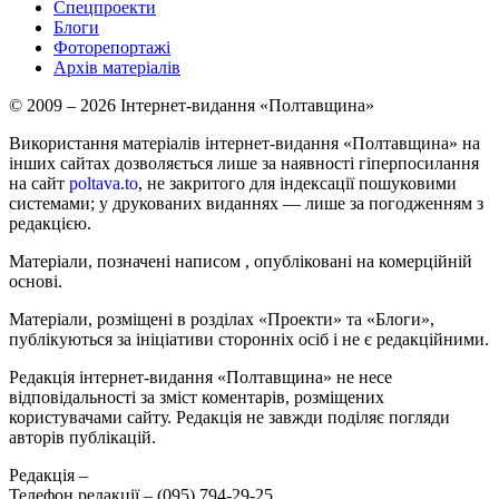
Спецпроекти
Блоги
Фоторепортажі
Архів матеріалів
© 2009 – 2026 Інтернет-видання «Полтавщина»
Використання матеріалів інтернет-видання «Полтавщина» на
інших сайтах дозволяється лише за наявності гіперпосилання
на сайт
poltava.to
, не закритого для індексації пошуковими
системами; у друкованих виданнях — лише за погодженням з
редакцією.
Матеріали, позначені написом
, опубліковані на комерційній
основі.
Матеріали, розміщені в розділах «Проекти» та «Блоги»,
публікуються за ініціативи сторонніх осіб і не є редакційними.
Редакція інтернет-видання «Полтавщина» не несе
відповідальності за зміст коментарів, розміщених
користувачами сайту. Редакція не завжди поділяє погляди
авторів публікацій.
Редакція –
Телефон редакції –
(095) 794-29-25