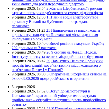
який майже два роки перебуває під вартою
9 серпня 2026,
13:54
2
Житель Щербанівської громади
отримав п'ять років ув'язнення за смерть рідного брата
9 серпня 2026,
12:30
1
П’яний водій електроскутера
врізався у Renault на Лубенщині: постраждала
пасажирка
9 серпня 2026,
11:23
21
Підприємець за власні кошти
відремонтує пандус до Полтавської міськради після
ігнорування з боку мерії
9 серпня 2026,
10:40
0
Вночі росіяни атакували Україну
202 дронами та 3 ракетами
9 серпня 2026,
08:49
26
9 серпня на Леваді, Подолі,
Інституту зв’язку та деяких мікрорайонах не буде води
9 серпня 2026,
08:42
39
Пам’ятник Пилипу Орлику чи
простір інсталяцій: що з’явиться на місці колишнього
пам’ятника Петру I у Полтаві?
9 серпня 2026,
08:00
5
Оперативна інформація станом на
08:00 09.08.2026 щодо російського вторгнення
8 серпня 2026
8 серпня 2026,
17:52
0
Вступ до магістратури в
Полтавський педагогічний університет: стартував
прийом заяв – обирайте наступний рівень професійного
розвитку
8 серпня 2026,
17:23
28
У Полтаві скасували дозволи на