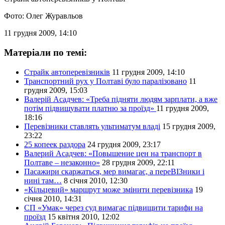
Фото: Олег Журавльов
11 грудня 2009, 14:10
Матеріали по темі:
Страйк автоперевізників
11 грудня 2009, 14:10
Транспортний рух у Полтаві було паралізовано
11
грудня 2009, 15:03
Валерій Асадчев: «Треба підняти людям зарплати, а вже
потім підвищувати платню за проїзд»
11 грудня 2009,
18:16
Перевізники ставлять ультиматум владі
15 грудня 2009,
23:22
25 копеек раздора
24 грудня 2009, 23:17
Валерий Асадчев: «Повышение цен на транспорт в
Полтаве – незаконно»
28 грудня 2009, 22:11
Пасажири скаржаться, мер вимагає, а переВІЗники і
нині там…
8 січня 2010, 12:30
«Кільцевий» маршрут може змінити перевізника
19
січня 2010, 14:31
СП «Умак» через суд вимагає підвищити тарифи на
проїзд
15 квітня 2010, 12:02