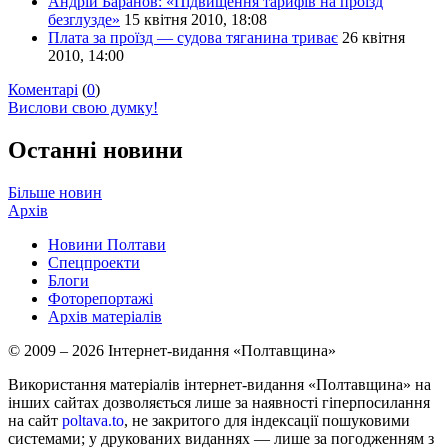
Андрій Баранов: «Підвищення тарифів на проїзд
безглузде»
15 квітня 2010, 18:08
Плата за проїзд — судова тяганина триває
26 квітня
2010, 14:00
Коментарі
(
0
)
Вислови свою думку!
Останні новини
Більше новин
Архів
Новини Полтави
Спецпроекти
Блоги
Фоторепортажі
Архів матеріалів
© 2009 – 2026 Інтернет-видання «Полтавщина»
Використання матеріалів інтернет-видання «Полтавщина» на
інших сайтах дозволяється лише за наявності гіперпосилання
на сайт
poltava.to
, не закритого для індексації пошуковими
системами; у друкованих виданнях — лише за погодженням з