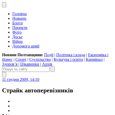
Головна
Новини
Блоги
Проекти
Фото
Досьє
Війна
Допомога армії
Новини Полтавщини:
Події
|
Політика і влада
|
Економіка і
бізнес
|
Спорт
|
Суспільство
|
Культура і освіта
|
Кримінал
|
Здоров’я
|
Цікавинки
|
Архів
11 грудня 2009, 14:10
Страйк автоперевізників