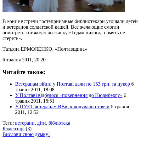
В конце встречи гостеприимные библиотекари угощали детей
и ветеранов солдатской кашей. Все желающие смогли
осмотреть книжную выставку «Годам никогда память не
стереть».
Татьяна ЕРМОЛЕНКО
, «Полтавщина»
6 травня 2011, 20:20
Читайте також:
Ветеранам війни у Полтаві дали по 153 грн. та цукор
6
травня 2011, 18:08
У Полтаві відбулося «повернення до Нюрнбергу»
6
травня 2011, 16:51
У ПУЕТ ветеранам ВВв аплодували стоячи
6 травня
2011, 12:52
Теги:
ветерани
,
діти
,
бібліотека
Коментарі
(
3
)
Вислови свою думку!