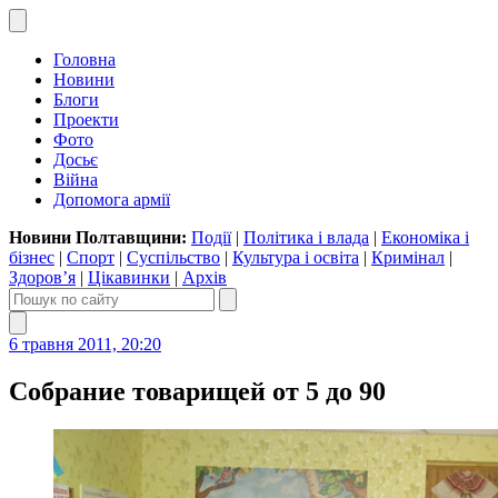
Головна
Новини
Блоги
Проекти
Фото
Досьє
Війна
Допомога армії
Новини Полтавщини:
Події
|
Політика і влада
|
Економіка і
бізнес
|
Спорт
|
Суспільство
|
Культура і освіта
|
Кримінал
|
Здоров’я
|
Цікавинки
|
Архів
6 травня 2011, 20:20
Собрание товарищей от 5 до 90