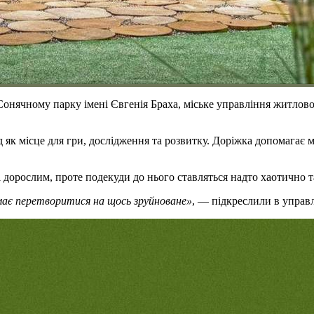
Сонячному парку імені Євгенія Браха, міське управління житлов
як місце для гри, дослідження та розвитку. Доріжка допомагає 
 дорослим, проте подекуди до нього ставляться надто хаотично т
н має перетворитися на щось зруйноване»
, — підкреслили в управл