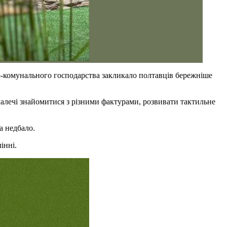
о-комунального господарства закликало полтавців бережніше
малечі знайомитися з різними фактурами, розвивати тактильне
а недбало.
інні.