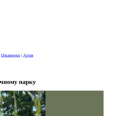
|
Цікавинки
|
Архів
ячному парку