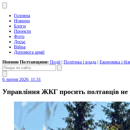
Головна
Новини
Блоги
Проекти
Фото
Досьє
Війна
Допомога армії
Новини Полтавщини:
Події
|
Політика і влада
|
Економіка і біз
6 липня 2026, 11:31
Управління ЖКГ просить полтавців не 