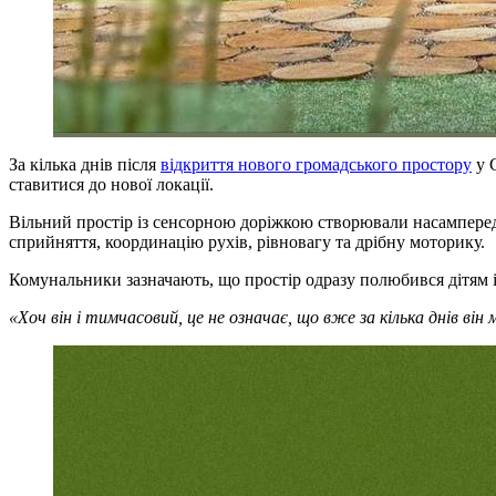
За кілька днів після
відкриття нового громадського простору
у 
ставитися до нової локації.
Вільний простір із сенсорною доріжкою створювали насамперед 
сприйняття, координацію рухів, рівновагу та дрібну моторику.
Комунальники зазначають, що простір одразу полюбився дітям і
«Хоч він і тимчасовий, це не означає, що вже за кілька днів ві