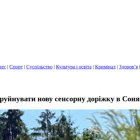
нес
|
Спорт
|
Суспільство
|
Культура і освіта
|
Кримінал
|
Здоров’я
руйнувати нову сенсорну доріжку в Сон