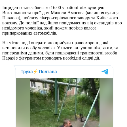
Інцидент стався близько 16:00 у районі між вулицею
Вокзальною та проїздом Миколи Амосова (колишня вулиця
Павлова), поблизу лікеро-горілчаного заводу та Київського
вокзалу. До поліції надійшло повідомлення від очевидців про
невідомого чоловіка, який ножем порізав колеса
припаркованих автомобілів.
На місце події оперативно прибули правоохоронці, які
встановили особу чоловіка. У нього вилучили ніж, яким, за
попередніми даними, були пошкоджені транспортні засоби.
Наразі з фігурантом проводять необхідні слідчі дії.