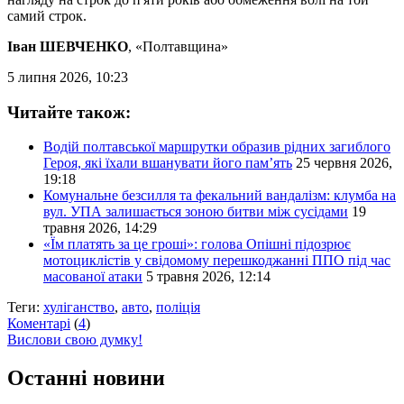
самий строк.
Іван ШЕВЧЕНКО
, «Полтавщина»
5 липня 2026, 10:23
Читайте також:
Водій полтавської маршрутки образив рідних загиблого
Героя, які їхали вшанувати його пам’ять
25 червня 2026,
19:18
Комунальне безсилля та фекальний вандалізм: клумба на
вул. УПА залишається зоною битви між сусідами
19
травня 2026, 14:29
«Їм платять за це гроші»: голова Опішні підозрює
мотоциклістів у свідомому перешкоджанні ППО під час
масованої атаки
5 травня 2026, 12:14
Теги:
хуліганство
,
авто
,
поліція
Коментарі
(
4
)
Вислови свою думку!
Останні новини