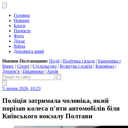
Головна
Новини
Блоги
Проекти
Фото
Досьє
Війна
Допомога армії
Новини Полтавщини:
Події
|
Політика і влада
|
Економіка і
бізнес
|
Спорт
|
Суспільство
|
Культура і освіта
|
Кримінал
|
Здоров’я
|
Цікавинки
|
Архів
5 липня 2026, 10:23
Поліція затримала чоловіка, який
порізав колеса п'яти автомобілів біля
Київського вокзалу Полтави