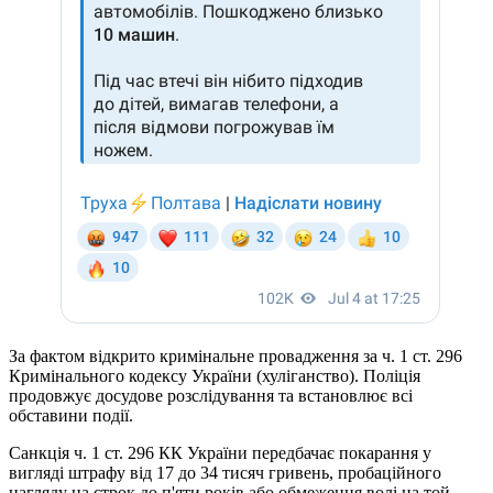
За фактом відкрито кримінальне провадження за ч. 1 ст. 296
Кримінального кодексу України (хуліганство). Поліція
продовжує досудове розслідування та встановлює всі
обставини події.
Санкція ч. 1 ст. 296 КК України передбачає покарання у
вигляді штрафу від 17 до 34 тисяч гривень, пробаційного
нагляду на строк до п'яти років або обмеження волі на той