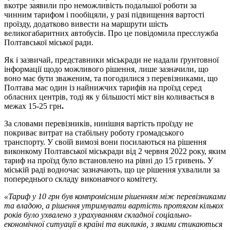
вкотре заявили про неможливість подальшої роботи за
чинним тарифом і пообіцяли, у разі підвищення вартості
проїзду, додатково вивести на маршрути шість
великогабаритних автобусів. Про це повідомила пресслужба
Полтавської міської ради.
Як і зазвичай, представники міськради не надали ґрунтовної
інформації щодо можливого рішення, лише зазначили, що
воно має бути зваженим, та погодилися з перевізниками, що
Полтава має один із найнижчих тарифів на проїзд серед
обласних центрів, тоді як у більшості міст він коливається в
межах 15-25 грн
.
За словами перевізників, нинішня вартість проїзду не
покриває витрат на стабільну роботу громадського
транспорту. У своїй вимозі вони посилаються на рішення
виконкому Полтавської міськради від 2 червня 2022 року, яким
тариф на проїзд було встановлено на рівні до 15 гривень. У
міській раді водночас зазначають, що це рішення ухвалили за
попереднього складу виконавчого комітету.
«Тариф у 10 грн був компромісним рішенням між перевізниками
та владою, а рішення утримувати вартість протягом кількох
років було ухвалено з урахуванням складної соціально-
економічної ситуації в країні та викликів, з якими стикаються