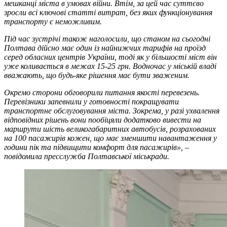
мешканці міста в умовах війни. Втім, за цей час суттєво
зросли всі ключові статті витрат, без яких функціонування
транспорту є неможливим.
Під час зустрічі також наголосили, що станом на сьогодні
Полтава дійсно має один із найнижчих тарифів на проїзд
серед обласних центрів України, тоді як у більшості міст він
уже коливається в межах 15-25 грн. Водночас у міській владі
вважають, що будь-яке рішення має бути зваженим.
Окремо сторони обговорили питання якості перевезень.
Перевізники запевнили у готовності покращувати
транспортне обслуговування міста. Зокрема, у разі ухвалення
відповідних рішень вони пообіцяли додатково вивести на
маршрути шість великогабаритних автобусів, розрахованих
на 100 пасажирів кожен, що має зменшити навантаження у
години пік та підвищити комфорт для пасажирів», ‒
повідомила пресслужба Полтавської міськради.