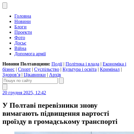
Головна
Новини
Блоги
Проекти
Фото
Досьє
Війна
Допомога армії
Новини Полтавщини:
Події
|
Політика і влада
|
Економіка і
бізнес
|
Спорт
|
Суспільство
|
Культура і освіта
|
Кримінал
|
Здоров’я
|
Цікавинки
|
Архів
20 грудня 2025, 12:42
У Полтаві перевізники знову
вимагають підвищення вартості
проїзду в громадському транспорті