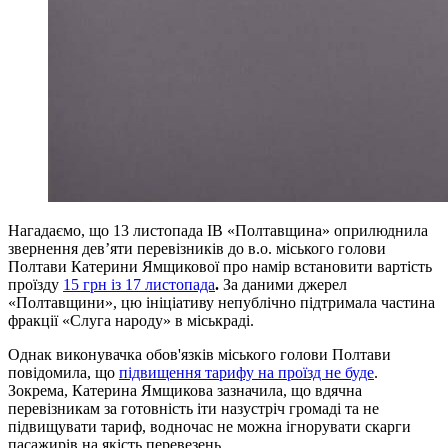
Нагадаємо, що 13 листопада ІВ «Полтавщина» оприлюднила
звернення дев’яти перевізників до в.о. міського голови
Полтави Катерини Ямщикової про намір встановити вартість
проїзду
15 грн із 17 листопада
.
За даними джерел
«Полтавщини», цю ініціативу непублічно підтримала частина
фракції «Слуга народу» в міськраді.
Однак виконувачка обов'язків міського голови Полтави
повідомила, що
підвищення тарифу на проїзд не буде
.
Зокрема, Катерина Ямщикова зазначила, що вдячна
перевізникам за готовність іти назустріч громаді та не
підвищувати тариф, водночас не можна ігнорувати скарги
пасажирів на якість перевезень.