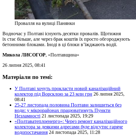
Провалля на вулиці Панянки
Водночас у Полтаві існують десятки провалів. Щотижня
їх стає більше, але через брак коштів їх просто обгороджують
бетонними блоками. Іноді в ці блоки в’їжджають водії.
Микола ЛИСОГОР
, «Полтавщина»
26 липня 2025, 08:41
Матеріали по темі:
У Полтаві хочуть прокласти новий каналізаційний
колектор під Ворсклою за 23 млн грн
26 липня 2025,
08:41
25-27 листопада половина Полтави залишиться без
води: у мікрорайонах працюватимуть Пункти
Незламності
21 листопада 2025, 19:29
«Полтаватеплоенерго»: Через ремонт каналізаційного
колектора за деякими адресами буде відсутнє гаряче
водопостачання
24 листопада 2025, 11:28