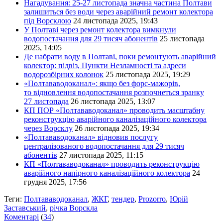
Нагадування: 25-27 листопада значна частина Полтави
залишиться без води через аварійний ремонт колектора
під Ворсклою
24 листопада 2025, 19:43
У Полтаві через ремонт колектора вимкнули
водопостачання для 29 тисяч абонентів
25 листопада
2025, 14:05
Де набрати воду в Полтаві, поки ремонтують аварійний
колектор: підвіз, Пункти Незламності та адреси
водорозбірних колонок
25 листопада 2025, 19:29
«Полтававодоканал»: якщо без форс-мажорів,
то відновлення водопостачання розпочнеться зранку
27 листопада
26 листопада 2025, 13:07
КП ПОР «Полтававодоканал» проводить масштабну
реконструкцію аварійного каналізаційного колектора
через Ворсклу
26 листопада 2025, 19:34
«Полтававодоканал» відновив послугу
централізованого водопостачання для 29 тисяч
абонентів
27 листопада 2025, 11:15
КП «Полтававодоканал» проводить реконструкцію
аварійного напірного каналізаційного колектора
24
грудня 2025, 17:56
Теги:
Полтававодоканал
,
ЖКГ
,
тендер
,
Prozorro
,
Юрій
Заставський
,
річка Ворскла
Коментарі
(
34
)