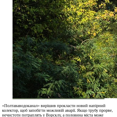
«Полтававодоканал» вирішив прокласти новий напірний
колектор, щоб запобігти можливій аварії. Якщо трубу прорве,
нечистоти потраплять у Ворсклу, а половина міста може