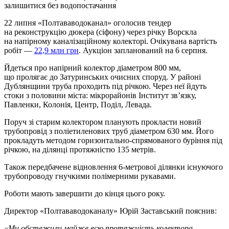
залишитися без водопостачання
22 липня «Полтававодоканал» оголосив тендер
на реконструкцію дюкера (сіфону) через річку Ворскла
на напірному каналізаційному колекторі. Очікувана вартість
робіт —
22,9 млн грн
. Аукціон запланований на 6 серпня.
Йдеться про напірний колектор діаметром 800 мм,
що пролягає до Затуринських очисних споруд. У районі
Дублянщини труба проходить під річкою. Через неї йдуть
стоки з половини міста: мікрорайонів Інститут зв’язку,
Павленки, Колонія, Центр, Поділ, Левада.
Поруч зі старим колектором планують прокласти новий
трубопровід з поліетиленових труб діаметром 630 мм. Його
прокладуть методом горизонтально-спрямованого буріння під
річкою, на ділянці протяжністю 135 метрів.
Також передбачене відновлення 6-метрової ділянки існуючого
трубопроводу гнучкими полімерними рукавами.
Роботи мають завершити до кінця цього року.
Директор «Полтававодоканалу» Юрій Заставський пояснив:
«Ми обстежили майже всю протяжність колектора