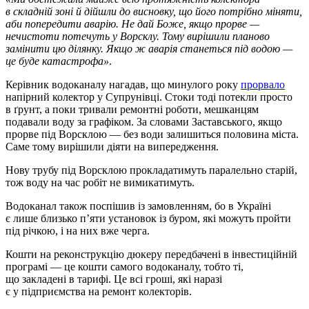
в складній зоні й дійшли до висновку, що його потрібно міняти,
аби попередити аварію. Не дай Боже, якщо прорве —
нечистоти потечуть у Ворсклу. Тому вирішили планово
замінити цю ділянку. Якщо ж аварія станеться під водою —
це буде катастрофа»
.
Керівник водоканалу нагадав, що минулого року
прорвало
напірний колектор у Супрунівці. Стоки тоді потекли просто
в ґрунт, а поки тривали ремонтні роботи, мешканцям
подавали воду за графіком. За словами Заставського, якщо
прорве під Ворсклою — без води залишиться половина міста.
Саме тому вирішили діяти на випередження.
Нову трубу під Ворсклою прокладатимуть паралельно старій,
тож воду на час робіт не вимикатимуть.
Водоканал також поспішив із замовленням, бо в Україні
є лише близько п’яти установок із буром, які можуть пройти
під річкою, і на них вже черга.
Кошти на реконструкцію дюкеру передбачені в інвестиційній
програмі — це кошти самого водоканалу, тобто ті,
що закладені в тарифі. Це всі гроші, які наразі
є у підприємства на ремонт колекторів.