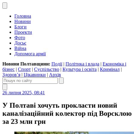
Головна
Новини
Блоги
Проекти
Фото
Досьє
Війна
Допомога армії
Новини Полтавщини:
Події
|
Політика і влада
|
Економіка і
бізнес
|
Спорт
|
Суспільство
|
Культура і освіта
|
Кримінал
|
Здоров’я
|
Цікавинки
|
Архів
26 липня 2025, 08:41
У Полтаві хочуть прокласти новий
каналізаційний колектор під Ворсклою
за 23 млн грн