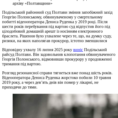
архіву «Полтавщини»
Подільський районний суд Полтави змінив запобіжний захід
Георгію Полонському, обвинуваченому у смертельному
побитті відеооператора Дениса Руденка у 2019 році. Після
шести років перебування під вартою суд відпустив його під
цілодобовий домашній арешт із носінням електронного
браслета. Рішення було ухвалене через те, що, на думку суду,
ризики, на яких наполягав прокурор, істотно зменшилися
Відповідну ухвалу 16 липня 2025 року
виніс
Подільський
райсуд Полтави. Він задовольнив клопотання обвинуваченого
Георгія Полонського, відмовивши прокурору у продовженні
тримання під вартою.
Розгляд резонансної справи тягнеться вже понад шість років.
Відеооператора Дениса Руденка жорстоко побили 10 травня
2019 року, а через дев’ять днів він помер у лікарні, не
приходячи до тями.