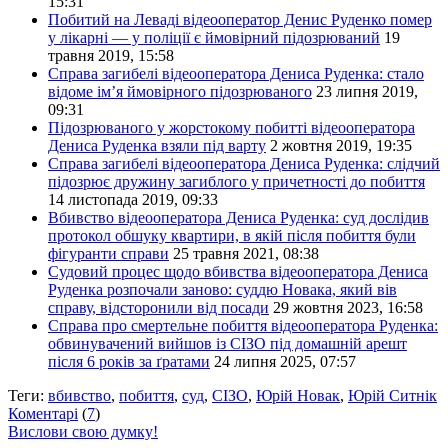
15:31
Побитий на Леваді відеооператор Денис Руденко помер
у лікарні — у поліції є ймовірний підозрюваний
19
травня 2019, 15:58
Справа загибелі відеооператора Дениса Руденка: стало
відоме ім’я ймовірного підозрюваного
23 липня 2019,
09:31
Підозрюваного у жорстокому побитті відеооператора
Дениса Руденка взяли під варту
2 жовтня 2019, 19:35
Справа загибелі відеооператора Дениса Руденка: слідчий
підозрює дружину загиблого у причетності до побиття
14 листопада 2019, 09:33
Вбивство відеооператора Дениса Руденка: суд дослідив
протокол обшуку квартири, в якій після побиття були
фігуранти справи
25 травня 2021, 08:38
Судовий процес щодо вбивства відеооператора Дениса
Руденка розпочали заново: суддю Новака, який вів
справу, відсторонили від посади
29 жовтня 2023, 16:58
Справа про смертельне побиття відеооператора Руденка:
обвинувачений вийшов із СІЗО під домашній арешт
після 6 років за ґратами
24 липня 2025, 07:57
Теги:
вбивство
,
побиття
,
суд
,
СІЗО
,
Юрій Новак
,
Юрій Ситнік
Коментарі
(
7
)
Вислови свою думку!