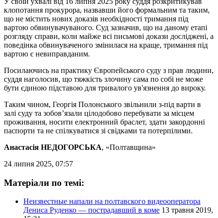
У своїй ухвалі від 16 липня 2025 року суддя розкритикував
клопотання прокурора, назвавши його формальним та таким,
що не містить нових доказів необхідності тримання під
вартою обвинувачуваного. Суд зазначив, що на даному етапі
розгляду справи, коли майже всі письмові докази досліджені, а
поведінка обвинуваченого змінилася на краще, тримання під
вартою є невиправданим.
Посилаючись на практику Європейського суду з прав людини,
суддя наголосив, що тяжкість злочину сама по собі не може
бути єдиною підставою для тривалого ув'язнення до вироку.
Таким чином, Георгія Полонського звільнили з-під варти в
залі суду та зобов’язали цілодобово перебувати за місцем
проживання, носити електронний браслет, здати закордонні
паспорти та не спілкуватися зі свідками та потерпілими.
Анастасія НЕДОГОРСЬКА
, «Полтавщина»
24 липня 2025, 07:57
Матеріали по темі:
Неизвестные напали на полтавского видеооператора
Дениса Руденко — пострадавший в коме
13 травня 2019,