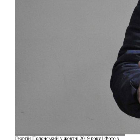
Георгій Полонський у жовтні 2019 року | Фото з