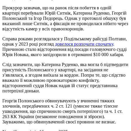
Прокурор зазначав, що на ранок після побиття в одній
квартирі перебували Юрій Ситнік, Катерина Руденко, Георгій
Полонський та Ігор Педорець. Однак у протоколі обшуку був
вказаний лише Ситнік, а фіксація не проводилася нібито через
відсутність камер у всіх правоохоронців.
Справа роками розглядалася у Подільському райсуді Полтави,
однак у 2023 році розгляд
довелося розпочати спочатку
.
Причиною стало відсторонення від посади головуючого судді
Юрія Новака, якого запідозрили в отриманні $10 000 хабаря.
Слід зазначити, що Катерина Руденко, яка могла б підтвердити
присутність Полонського у квартирі, на засідання не
з’являлася, а згодом виїхала за кордон. Попри те, що слідство
вважало її можливою провокаторкою конфлікту,
відсторонений суддя Новак надав їй статус представника
потерпілої доньки.
Георгія Полонського обвинувачують у вчиненні тяжких
злочинів, передбачених ч. 2 ст. 121 (умисне тяжке тілесне
ушкодження, що спричинило смерть потерпілого) та ч. 1 ст.
263 КК України (незаконне поводження зі зброєю).
Зауважимо, що обвинувачений своєї провини не визнає.