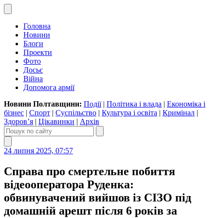
Головна
Новини
Блоги
Проекти
Фото
Досьє
Війна
Допомога армії
Новини Полтавщини:
Події
|
Політика і влада
|
Економіка і
бізнес
|
Спорт
|
Суспільство
|
Культура і освіта
|
Кримінал
|
Здоров’я
|
Цікавинки
|
Архів
24 липня 2025, 07:57
Справа про смертельне побиття
відеооператора Руденка:
обвинувачений вийшов із СІЗО під
домашній арешт після 6 років за