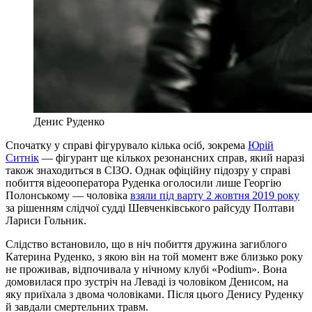
Денис Руденко
Спочатку у справі фігурувало кілька осіб, зокрема
Юрій
Ситнік
— фігурант ще кількох резонансних справ, який наразі
також знаходиться в СІЗО. Однак офіційну підозру у справі
побиття відеооператора Руденка оголосили лише Георгію
Полонському — чоловіка
взяли під варту 2 жовтня 2019 року
за рішенням слідчої судді Шевченківського райсуду Полтави
Лариси Гольник.
Слідство встановило, що в ніч побиття дружина загиблого
Катерина Руденко, з якою він на той момент вже близько року
не проживав, відпочивала у нічному клубі «Podium». Вона
домовилася про зустріч на Леваді із чоловіком Денисом, на
яку приїхала з двома чоловіками. Після цього Денису Руденку
й завдали смертельних травм.