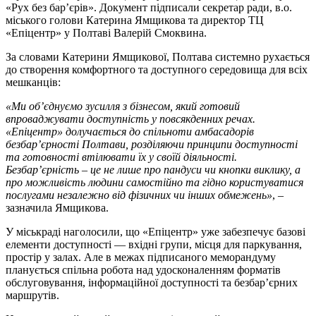
«Рух без бар’єрів». Документ підписали секретар ради, в.о.
міського голови Катерина Ямщикова та директор ТЦ
«Епіцентр» у Полтаві Валерій Смоквина.
За словами Катерини Ямщикової, Полтава системно рухається
до створення комфортного та доступного середовища для всіх
мешканців:
«Ми об’єднуємо зусилля з бізнесом, який готовий
впроваджувати доступність у повсякденних речах.
«Епіцентр» долучається до спільноти амбасадорів
безбар’єрності Полтави, розділяючи принципи доступності
та готовності втілювати їх у своїй діяльності.
Безбар’єрність – це не лише про пандуси чи кнопки виклику, а
про можливість людини самостійно та гідно користуватися
послугами незалежно від фізичних чи інших обмежень»
, –
зазначила Ямщикова.
У міськраді наголосили, що «Епіцентр» уже забезпечує базові
елементи доступності — вхідні групи, місця для паркування,
простір у залах. Але в межах підписаного меморандуму
планується спільна робота над удосконаленням форматів
обслуговування, інформаційної доступності та безбар’єрних
маршрутів.