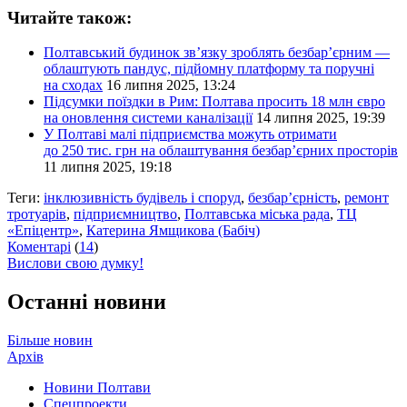
Читайте також:
Полтавський будинок зв’язку зроблять безбар’єрним —
облаштують пандус, підйомну платформу та поручні
на сходах
16 липня 2025, 13:24
Підсумки поїздки в Рим: Полтава просить 18 млн євро
на оновлення системи каналізації
14 липня 2025, 19:39
У Полтаві малі підприємства можуть отримати
до 250 тис. грн на облаштування безбар’єрних просторів
11 липня 2025, 19:18
Теги:
інклюзивність будівель і споруд
,
безбар’єрність
,
ремонт
тротуарів
,
підприємництво
,
Полтавська міська рада
,
ТЦ
«Епіцентр»
,
Катерина Ямщикова (Бабіч)
Коментарі
(
14
)
Вислови свою думку!
Останні новини
Більше новин
Архів
Новини Полтави
Спецпроекти