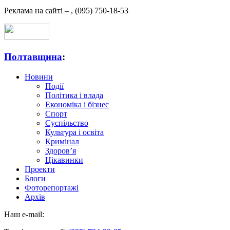
Реклама на сайті –
,
(095) 750-18-53
Полтавщина
:
Новини
Події
Політика і влада
Економіка і бізнес
Спорт
Суспільство
Культура і освіта
Кримінал
Здоров’я
Цікавинки
Проекти
Блоги
Фоторепортажі
Архів
Наш e-mail: