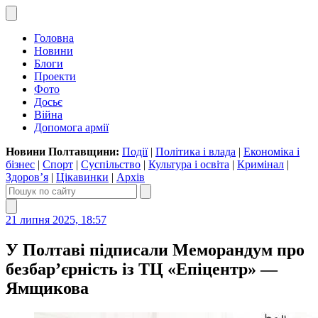
Головна
Новини
Блоги
Проекти
Фото
Досьє
Війна
Допомога армії
Новини Полтавщини:
Події
|
Політика і влада
|
Економіка і
бізнес
|
Спорт
|
Суспільство
|
Культура і освіта
|
Кримінал
|
Здоров’я
|
Цікавинки
|
Архів
21 липня 2025, 18:57
У Полтаві підписали Меморандум про
безбар’єрність із ТЦ «Епіцентр» —
Ямщикова