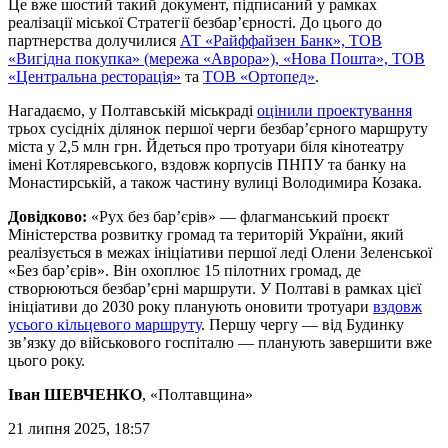
Це вже шостий такий документ, підписаний у рамках
реалізації міської Стратегії безбар’єрності. До цього до
партнерства долучилися
АТ «Райффайзен Банк», ТОВ
«Вигідна покупка» (мережа «Аврора»), «Нова Пошта», ТОВ
«Центральна ресторація»
та
ТОВ «Ортопед»
.
Нагадаємо, у Полтавській міськраді
оцінили проектування
трьох сусідніх ділянок першої черги безбар’єрного маршруту
міста у 2,5 млн грн. Йдеться про тротуари біля кінотеатру
імені Котляревського, вздовж корпусів ПНПУ та банку на
Монастирській, а також частину вулиці Володимира Козака.
Довідково:
«Рух без бар’єрів» — флагманський проєкт
Міністерства розвитку громад та територій України, який
реалізується в межах ініціативи першої леді Олени Зеленської
«Без бар’єрів». Він охоплює 15 пілотних громад, де
створюються безбар’єрні маршрути. У Полтаві в рамках цієї
ініціативи до 2030 року планують оновити тротуари
вздовж
усього кільцевого маршруту
. Першу чергу — від Будинку
зв’язку до військового госпіталю — планують завершити вже
цього року.
Іван ШЕВЧЕНКО
, «Полтавщина»
21 липня 2025, 18:57