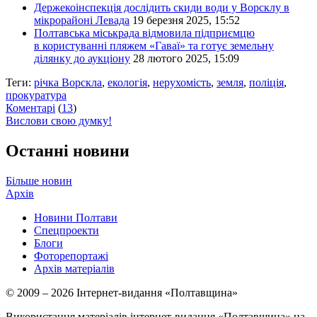
Держекоінспекція дослідить скиди води у Ворсклу в
мікрорайоні Левада
19 березня 2025, 15:52
Полтавська міськрада відмовила підприємцю
в користуванні пляжем «Гаваї» та готує земельну
ділянку до аукціону
28 лютого 2025, 15:09
Теги:
річка Ворскла
,
екологія
,
нерухомість
,
земля
,
поліція
,
прокуратура
Коментарі
(
13
)
Вислови свою думку!
Останні новини
Більше новин
Архів
Новини Полтави
Спецпроекти
Блоги
Фоторепортажі
Архів матеріалів
© 2009 – 2026 Інтернет-видання «Полтавщина»
Використання матеріалів інтернет-видання «Полтавщина» на