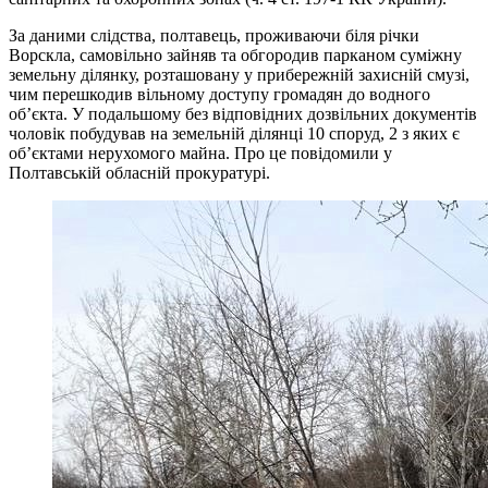
За даними слідства, полтавець, проживаючи біля річки
Ворскла, самовільно зайняв та обгородив парканом суміжну
земельну ділянку, розташовану у прибережній захисній смузі,
чим перешкодив вільному доступу громадян до водного
об’єкта. У подальшому без відповідних дозвільних документів
чоловік побудував на земельній ділянці 10 споруд, 2 з яких є
об’єктами нерухомого майна. Про це повідомили у
Полтавській обласній прокуратурі.