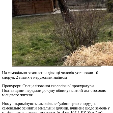
На самовільно захопленій ділянці чоловік установив 10
споруд, 2 з яких є нерухомим майном
Прокурори Спеціалізованої екологічної прокуратури
Полтавщини передали до суду обвинувальний акт стосовно
місцевого жителя.
Йому інкримінують самовільне будівництво споруд на
самовільно зайнятій земельній ділянці, вчинене щодо земель у
санітарних та охоронних зонах (ч. 4 ст. 197-1 КК України).