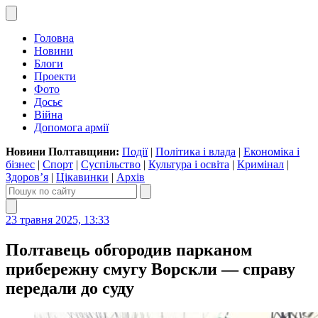
Головна
Новини
Блоги
Проекти
Фото
Досьє
Війна
Допомога армії
Новини Полтавщини:
Події
|
Політика і влада
|
Економіка і
бізнес
|
Спорт
|
Суспільство
|
Культура і освіта
|
Кримінал
|
Здоров’я
|
Цікавинки
|
Архів
23 травня 2025, 13:33
Полтавець обгородив парканом
прибережну смугу Ворскли — справу
передали до суду