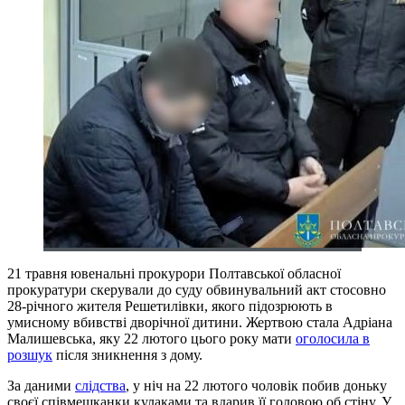
21 травня ювенальні прокурори Полтавської обласної
прокуратури скерували до суду обвинувальний акт стосовно
28-річного жителя Решетилівки, якого підозрюють в
умисному вбивстві дворічної дитини. Жертвою стала Адріана
Малишевська, яку 22 лютого цього року мати
оголосила в
розшук
після зникнення з дому.
За даними
слідства
, у ніч на 22 лютого чоловік побив доньку
своєї співмешканки кулаками та вдарив її головою об стіну. У