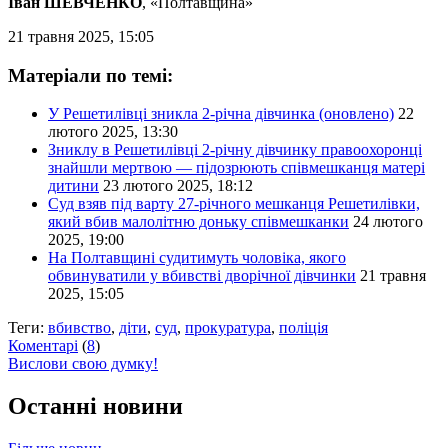
Іван ШЕВЧЕНКО
, «Полтавщина»
21 травня 2025, 15:05
Матеріали по темі:
У Решетилівці зникла 2-річна дівчинка (оновлено)
22
лютого 2025, 13:30
Зниклу в Решетилівці 2-річну дівчинку правоохоронці
знайшли мертвою — підозрюють співмешканця матері
дитини
23 лютого 2025, 18:12
Суд взяв під варту 27-річного мешканця Решетилівки,
який вбив малолітню доньку співмешканки
24 лютого
2025, 19:00
На Полтавщині судитимуть чоловіка, якого
обвинуватили у вбивстві дворічної дівчинки
21 травня
2025, 15:05
Теги:
вбивство
,
діти
,
суд
,
прокуратура
,
поліція
Коментарі
(
8
)
Вислови свою думку!
Останні новини