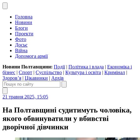
Головна
Новини
Блоги
Проекти
Фото
Досьє
Війна
Допомога армії
Новини Полтавщини:
Події
|
Політика і влада
|
Економіка і
бізнес
|
Спорт
|
Суспільство
|
Культура і освіта
|
Кримінал
|
Здоров’я
|
Цікавинки
|
Архів
21 травня 2025, 15:05
На Полтавщині судитимуть чоловіка,
якого обвинуватили у вбивстві
дворічної дівчинки