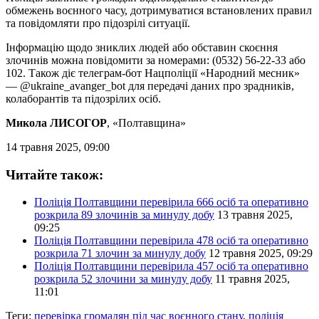
обмежень воєнного часу, дотримуватися встановлених правил
та повідомляти про підозрілі ситуації.
Інформацію щодо зниклих людей або обставин скоєння
злочинів можна повідомити за номерами: (0532) 56-22-33 або
102. Також діє телеграм-бот Нацполіції «Народний месник»
— @ukraine_avanger_bot для передачі даних про зрадників,
колаборантів та підозрілих осіб.
Микола ЛИСОГОР
, «Полтавщина»
14 травня 2025, 09:00
Читайте також:
Поліція Полтавщини перевірила 666 осіб та оперативно
розкрила 89 злочинів за минулу добу
13 травня 2025,
09:25
Поліція Полтавщини перевірила 478 осіб та оперативно
розкрила 71 злочин за минулу добу
12 травня 2025, 09:29
Поліція Полтавщини перевірила 457 осіб та оперативно
розкрила 52 злочини за минулу добу
11 травня 2025,
11:01
Теги:
перевірка громадян під час воєнного стану
,
поліція