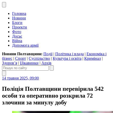
Головна
Новини
Блоги
Проекти
Фото
Досьє
Війна
Допомога армії
Новини Полтавщини:
Події
|
Політика і влада
|
Економіка і
бізнес
|
Спорт
|
Суспільство
|
Культура і освіта
|
Кримінал
|
Здоров’я
|
Цікавинки
|
Архів
14 травня 2025, 09:00
Поліція Полтавщини перевірила 542
особи та оперативно розкрила 72
злочини за минулу добу