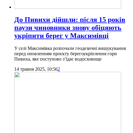
До Пивихи дійшли: після 15 років
паузи чиновники знову обіцяють
укріпити берег у Максимівці
У селі Максимівка розпочали геодезичні вишукування
перед оновленням проєкту берегоукріплення гори
Пивиха, яке поступово з’їдає водосховище
14 травня 2025, 10:56
2