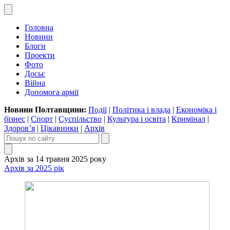
Головна
Новини
Блоги
Проекти
Фото
Досьє
Війна
Допомога армії
Новини Полтавщини:
Події
|
Політика і влада
|
Економіка і
бізнес
|
Спорт
|
Суспільство
|
Культура і освіта
|
Кримінал
|
Здоров’я
|
Цікавинки
|
Архів
Архів за 14 травня 2025 року
Архів за 2025 рік