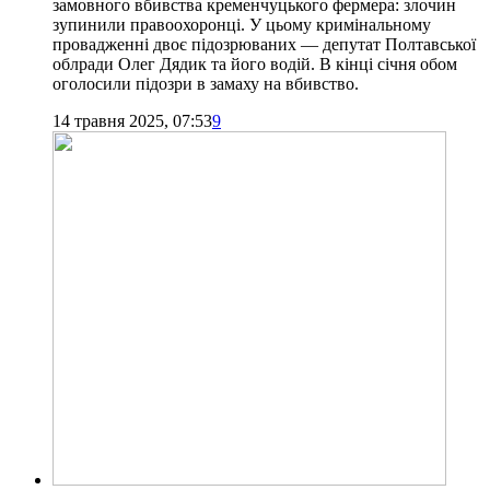
замовного вбивства кременчуцького фермера: злочин
зупинили правоохоронці. У цьому кримінальному
провадженні двоє підозрюваних — депутат Полтавської
облради Олег Дядик та його водій. В кінці січня обом
оголосили підозри в замаху на вбивство.
14 травня 2025, 07:53
9