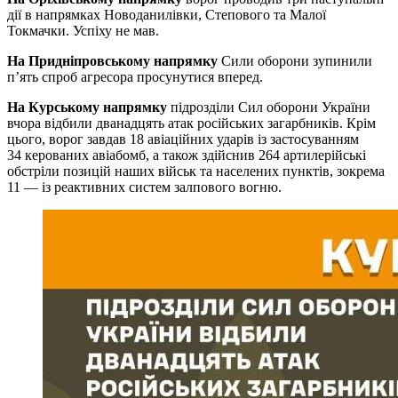
дії в напрямках Новоданилівки, Степового та Малої
Токмачки. Успіху не мав.
На Придніпровському напрямку
Сили оборони зупинили
п’ять спроб агресора просунутися вперед.
На Курському напрямку
підрозділи Сил оборони України
вчора відбили дванадцять атак російських загарбників. Крім
цього, ворог завдав 18 авіаційних ударів із застосуванням
34 керованих авіабомб, а також здійснив 264 артилерійські
обстріли позицій наших військ та населених пунктів, зокрема
11 — із реактивних систем залпового вогню.