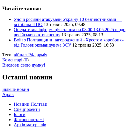
Читайте також:
Уночі росіяни атакували Україну 10 безпілотниками —
всі збила ППО
13 травня 2025, 09:48
Оперативна інформація станом на 08:00 13.05.2025 щодо
російського вторгнення
13 травня 2025, 08:13
Воїн з Полтавщини нагороджений «Хрестом хоробрих»
від Головнокомандувача ЗСУ
12 травня 2025, 16:53
Теги:
війна з РФ
,
армія
Коментарі
(
0
)
Вислови свою думку!
Останні новини
Більше новин
Архів
Новини Полтави
Спецпроекти
Блоги
Фоторепортажі
Архів матеріалів