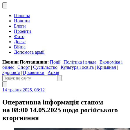
Головна
Новини
Блоги
Проекти
Фото
Досьє
Війна
Допомога армії
Новини Полтавщини:
Події
|
Політика і влада
|
Економіка і
бізнес
|
Спорт
|
Суспільство
|
Культура і освіта
|
Кримінал
|
Здоров’я
|
Цікавинки
|
Архів
14 травня 2025, 08:12
Оперативна інформація станом
на 08:00 14.05.2025 щодо російського
вторгнення