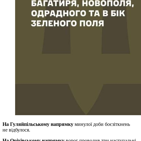
На Гуляйпільському напрямку
минулої доби боєзіткнень
не відбулося.
На Оріхівському напрямку
ворог проводив три наступальні