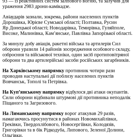
93 — із реактивних систем залпового вогню, та залучив для
ураження 2983 дрони-камікадзе.
Авіаударів зазнали, зокрема, райони населених пунктів
Дорошівка, Юрієве Сумської області; Полтавка, Русин
Яр Донецької області; Новодарівка, Темирівка, Гуляйполе,
Високе, Малинівка, Кам’янське, Павлівка Запорізької області.
За минулу добу авіація, ракетні війська та артилерія Сил
оборони уразили 14 районів зосередження особового складу,
озброєння та військової техніки, один засіб протиповітряної
оборони та два артилерійські засоби російських загарбників.
На Харківському напрямку
противник чотири рази
проводив наступальні дії поблизу населених пунктів
Вовчанськ, Тополі та Петрівка.
На Куп’янському напрямку
відбулося дві атаки окупантів.
Сили оборони відбивали штурмові дії противника неподалік
Піщаного та Загризового.
На Лиманському напрямку
ворог атакував 29 разів,
намагаючись просунутися в районах Новомихайлівки,
Греківки, Твердохлібового, Новосергіївки, Колодязів,
Григорівки та в бік Рідкодуба, Липового, Зеленої Долини,
Ольгівки.