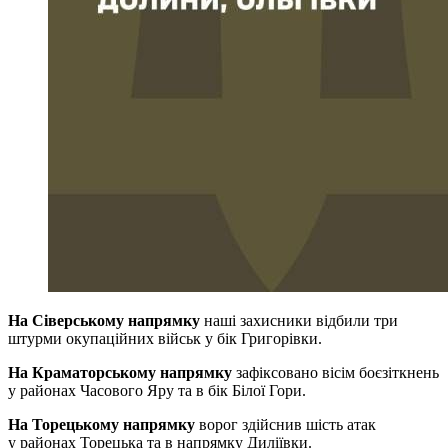
На Сіверському напрямку
наші захисники відбили три
штурми окупаційних військ у бік Григорівки.
На Краматорському напрямку
зафіксовано вісім боєзіткнень
у районах Часового Яру та в бік Білої Гори.
На Торецькому напрямку
ворог здійснив шість атак
у районах Торецька та в напрямку Диліївки.