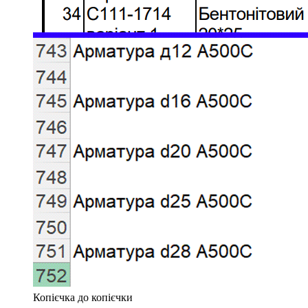
Копієчка до копієчки