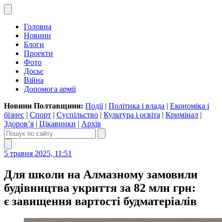
Головна
Новини
Блоги
Проекти
Фото
Досьє
Війна
Допомога армії
Новини Полтавщини:
Події
|
Політика і влада
|
Економіка і
бізнес
|
Спорт
|
Суспільство
|
Культура і освіта
|
Кримінал
|
Здоров’я
|
Цікавинки
|
Архів
5 травня 2025, 11:51
Для школи на Алмазному замовили
будівництва укриття за 82 млн грн:
є завищення вартості будматеріалів