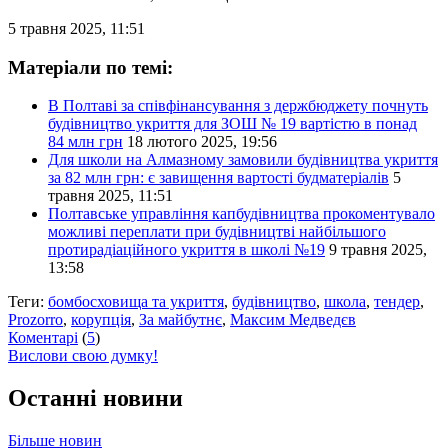
5 травня 2025, 11:51
Матеріали по темі:
В Полтаві за співфінансування з держбюджету почнуть
будівництво укриття для ЗОШ № 19 вартістю в понад
84 млн грн
18 лютого 2025, 19:56
Для школи на Алмазному замовили будівництва укриття
за 82 млн грн: є завищення вартості будматеріалів
5
травня 2025, 11:51
Полтавське управління капбудівництва прокоментувало
можливі переплати при будівництві найбільшого
протирадіаційного укриття в школі №19
9 травня 2025,
13:58
Теги:
бомбосховища та укриття
,
будівництво
,
школа
,
тендер
,
Prozorro
,
корупція
,
За майбутнє
,
Максим Медведєв
Коментарі
(
5
)
Вислови свою думку!
Останні новини
Більше новин