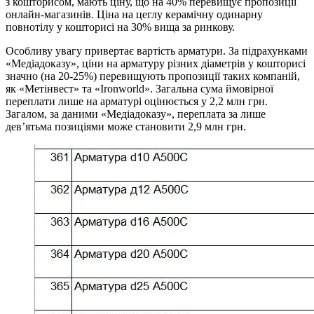
з кошторисом, мають ціну, що на 40% перевищує пропозиції
онлайн-магазинів. Ціна на цеглу керамічну одинарну
повнотілу у кошторисі на 30% вища за ринкову.
Особливу увагу привертає вартість арматури. За підрахунками
«Медіадоказу», ціни на арматуру різних діаметрів у кошторисі
значно (на 20-25%) перевищують пропозиції таких компаній,
як «Метінвест» та «Ironworld». Загальна сума ймовірної
переплати лише на арматурі оцінюється у 2,2 млн грн.
Загалом, за даними «Медіадоказу», переплата за лише
дев’ятьма позиціями може становити 2,9 млн грн.