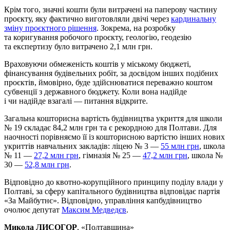
Крім того, значні кошти були витрачені на паперову частину
проєкту, яку фактично виготовляли двічі через
кардинальну
зміну проєктного рішення
. Зокрема, на розробку
та коригування робочого проєкту, геологію, геодезію
та експертизу було витрачено 2,1 млн грн.
Враховуючи обмеженість коштів у міському бюджеті,
фінансування будівельних робіт, за досвідом інших подібних
проєктів, ймовірно, буде здійснюватися переважно коштом
субвенції з державного бюджету. Коли вона надійде
і чи надійде взагалі — питання відкрите.
Загальна кошторисна вартість будівництва укриття для школи
№ 19 складає 84,2 млн грн та є рекордною для Полтави. Для
наочності порівняємо її із кошторисною вартістю інших нових
укриттів навчальних закладів: ліцею № 3 —
55 млн грн
, школа
№ 11 —
27,2 млн грн
, гімназія № 25 —
47,2 млн грн
, школа №
30 —
52,8 млн грн
.
Відповідно до квотно-корупційного принципу поділу влади у
Полтаві, за сферу капітального будівництва відповідає партія
«За Майбутнє». Відповідно, управління капбудівництво
очолює депутат
Максим Медведєв
.
Микола ЛИСОГОР
, «Полтавщина»