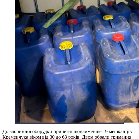
До злочинної оборудки причетні щонайменше 19 мешканців
Кременчука віком від 30 до 63 років. Двом обрали тримання