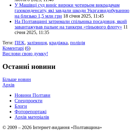
У Машівці суд виніс вироки чотирьом викрадачам
газоконденсату, які завдали шкоди Укргазвидобуванню
на близько 1,5 млн грн
18 січня 2025, 11:45
На Полтавщині затримали спільника посадовця, який
завантажував пальне на танкери «тіньового флоту»
11
січня 2025, 11:35
Теги:
ПЕК
,
залізниця
,
крадіжка
,
поліція
Коментарі
(
6
)
Вислови свою думку!
Останні новини
Більше новин
Архів
Новини Полтави
Спецпроекти
Блоги
Фоторепортажі
Архів матеріалів
© 2009 – 2026 Інтернет-видання «Полтавщина»