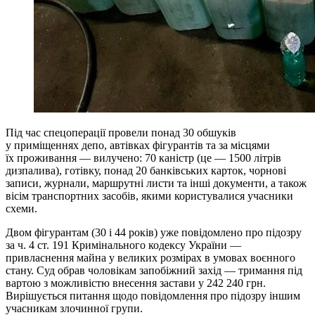
Під час спецоперації провели понад 30 обшуків
у приміщеннях депо, автівках фігурантів та за місцями
їх проживання — вилучено: 70 каністр (це — 1500 літрів
дизпалива), готівку, понад 20 банківських карток, чорнові
записи, журнали, маршрутні листи та інші документи, а також
вісім транспортних засобів, якими користувалися учасники
схеми.
Двом фігурантам (30 і 44 років) уже повідомлено про підозру
за ч. 4 ст. 191 Кримінального кодексу України —
привласнення майна у великих розмірах в умовах воєнного
стану. Суд обрав чоловікам запобіжний захід — тримання під
вартою з можливістю внесення застави у 242 240 грн.
Вирішується питання щодо повідомлення про підозру іншим
учасникам злочинної групи.