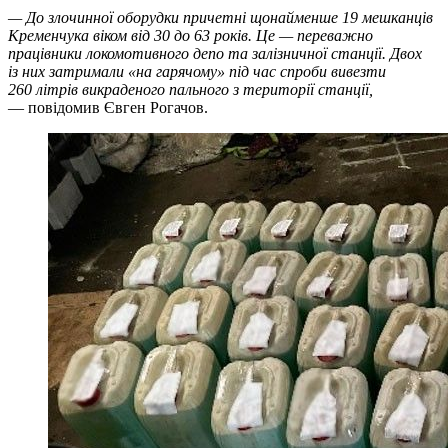
— До злочинної оборудки причетні щонайменше 19 мешканців
Кременчука віком від 30 до 63 років. Це — переважно
працівники локомотивного депо та залізничної станції. Двох
із них затримали «на гарячому» під час спроби вивезти
260 літрів викраденого пального з території станції,
— повідомив Євген Рогачов.