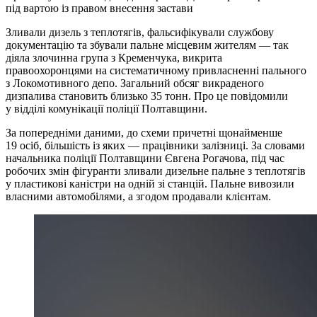
під вартою із правом внесення застави
Зливали дизель з теплотягів, фальсифікували службову
документацію та збували пальне місцевим жителям — так
діяла злочинна група з Кременчука, викрита
правоохоронцями на систематичному привласненні пального
з Локомотивного депо. Загальний обсяг викраденого
дизпалива становить близько 35 тонн. Про це повідомили
у відділі комунікації поліції Полтавщини.
За попередніми даними, до схеми причетні щонайменше
19 осіб, більшість із яких — працівники залізниці. За словами
начальника поліції Полтавщини Євгена Рогачова, під час
робочих змін фігуранти зливали дизельне пальне з теплотягів
у пластикові каністри на одній зі станцій. Пальне вивозили
власними автомобілями, а згодом продавали клієнтам.