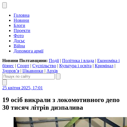
Головна
Новини
Блоги
Проекти
Фото
Досьє
Війна
Допомога армії
Новини Полтавщини:
Події
|
Політика і влада
|
Економіка і
бізнес
|
Спорт
|
Суспільство
|
Культура і освіта
|
Кримінал
|
Здоров’я
|
Цікавинки
|
Архів
25 квітня 2025, 17:01
19 осіб викрали з локомотивного депо
30 тисяч літрів дизпалива