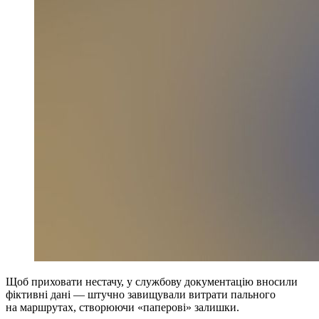
Щоб приховати нестачу, у службову документацію вносили
фіктивні дані — штучно завищували витрати пального
на маршрутах, створюючи «паперові» залишки.