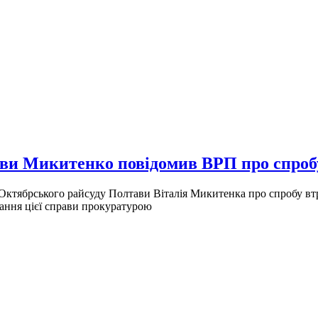
ви Микитенко повідомив ВРП про спробу
Октябрського райсуду Полтави Віталія Микитенка про спробу в
ання цієї справи прокуратурою