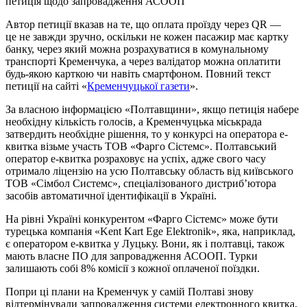
петиція щодо запровадження АСООП
Автор петиції вказав на те, що оплата проїзду через QR —
це не завжди зручно, оскільки не кожен пасажир має картку
банку, через який можна розрахуватися в комунальному
транспорті Кременчука, а через валідатор можна оплатити
будь-якою карткою чи навіть смартфоном. Повний текст
петиції на сайті «
Кременчуцької газети
».
За власною інформацією «Полтавщини», якщо петиція набере
необхідну кількість голосів, а Кременчуцька міськрада
затвердить необхідне рішення, то у конкурсі на оператора е-
квитка візьме участь ТОВ «Фарго Сістемс». Полтавський
оператор е-квитка розраховує на успіх, адже свого часу
отримало ліцензію на усю Полтавську область від київського
ТОВ «Сімбол Системс», спеціалізованого дистриб’ютора
засобів автоматичної ідентифікації в Україні.
На рівні Україні конкурентом «Фарго Сістемс» може бути
турецька компанія «Kent Kart Ege Elektronik», яка, наприклад,
є оператором е-квитка у Луцьку. Вони, як і полтавці, також
мають власне ПО для запровадження АСООП. Турки
залишають собі 8% комісії з кожної оплаченої поїздки.
Попри ці плани на Кременчук у самій Полтаві знову
відтермінували запровадження системи електронного квитка,