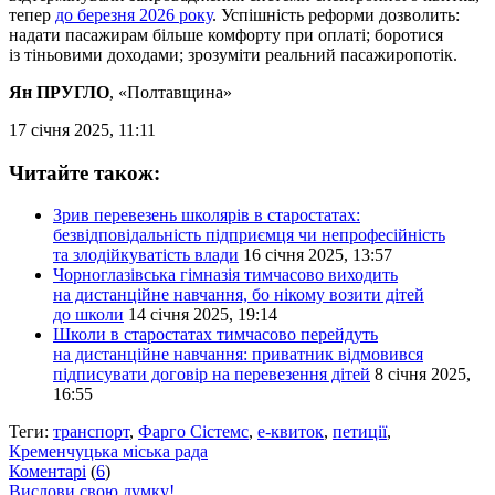
тепер
до березня 2026 року
. Успішність реформи дозволить:
надати пасажирам більше комфорту при оплаті; боротися
із тіньовими доходами; зрозуміти реальний пасажиропотік.
Ян ПРУГЛО
, «Полтавщина»
17 січня 2025, 11:11
Читайте також:
Зрив перевезень школярів в старостатах:
безвідповідальність підприємця чи непрофесійність
та злодійкуватість влади
16 січня 2025, 13:57
Чорноглазівська гімназія тимчасово виходить
на дистанційне навчання, бо нікому возити дітей
до школи
14 січня 2025, 19:14
Школи в старостатах тимчасово перейдуть
на дистанційне навчання: приватник відмовився
підписувати договір на перевезення дітей
8 січня 2025,
16:55
Теги:
транспорт
,
Фарго Сістемс
,
е-квиток
,
петиції
,
Кременчуцька міська рада
Коментарі
(
6
)
Вислови свою думку!