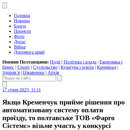
Головна
Новини
Блоги
Проекти
Фото
Досьє
Війна
Допомога армії
Новини Полтавщини:
Події
|
Політика і влада
|
Економіка і
бізнес
|
Спорт
|
Суспільство
|
Культура і освіта
|
Кримінал
|
Здоров’я
|
Цікавинки
|
Архів
17 січня 2025, 11:11
Якщо Кременчук прийме рішення про
автоматизовану систему оплати
проїзду, то полтавське ТОВ «Фарго
Сістемс» візьме участь у конкурсі