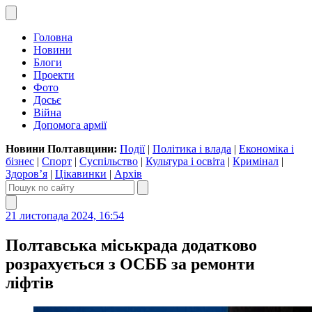
Головна
Новини
Блоги
Проекти
Фото
Досьє
Війна
Допомога армії
Новини Полтавщини:
Події
|
Політика і влада
|
Економіка і
бізнес
|
Спорт
|
Суспільство
|
Культура і освіта
|
Кримінал
|
Здоров’я
|
Цікавинки
|
Архів
21 листопада 2024, 16:54
Полтавська міськрада додатково
розрахується з ОСББ за ремонти
ліфтів