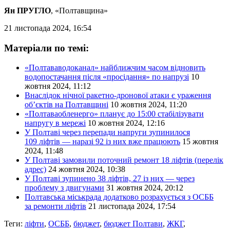
Ян ПРУГЛО
, «Полтавщина»
21 листопада 2024, 16:54
Матеріали по темі:
«Полтававодоканал» найближчим часом відновить
водопостачання після «просідання» по напрузі
10
жовтня 2024, 11:12
Внаслідок нічної ракетно-дронової атаки є ураження
об’єктів на Полтавщині
10 жовтня 2024, 11:20
«Полтаваобленерго» планує до 15:00 стабілізувати
напругу в мережі
10 жовтня 2024, 12:16
У Полтаві через перепади напруги зупинилося
109 ліфтів — наразі 92 із них вже працюють
15 жовтня
2024, 11:48
У Полтаві замовили поточний ремонт 18 ліфтів (перелік
адрес)
24 жовтня 2024, 10:38
У Полтаві зупинено 38 ліфтів, 27 із них — через
проблему з двигунами
31 жовтня 2024, 20:12
Полтавська міськрада додатково розрахується з ОСББ
за ремонти ліфтів
21 листопада 2024, 17:54
Теги:
ліфти
,
ОСББ
,
бюджет
,
бюджет Полтави
,
ЖКГ
,