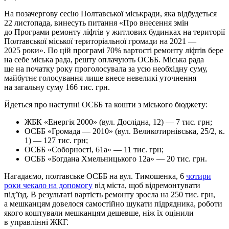
На позачергову сесію Полтавської міськради, яка відбудеться
22 листопада, винесуть питання «Про внесення змін
до Програми ремонту ліфтів у житлових будинках на території
Полтавської міської територіальної громади на 2021 —
2025 роки». По цій програмі 70% вартості ремонту ліфтів бере
на себе міська рада, решту оплачують ОСББ. Міська рада
ще на початку року проголосувала за усю необхідну суму,
майбутнє голосування лише внесе невеликі уточнення
на загальну суму 166 тис. грн.
Йдеться про наступні ОСББ та кошти з міського бюджету:
ЖБК «Енергія 2000» (вул. Дослідна, 12) — 7 тис. грн;
ОСББ «Громада — 2010» (вул. Великотирнівська, 25/2, к.
1) — 127 тис. грн;
ОСББ «Соборності, 61а» — 11 тис. грн;
ОСББ «Богдана Хмельницького 12а» — 20 тис. грн.
Нагадаємо, полтавське ОСББ на вул. Тимошенка, 6
чотири
роки чекало на допомогу
від міста, щоб відремонтувати
під’їзд. В результаті вартість ремонту зросла на 250 тис. грн,
а мешканцям довелося самостійно шукати підрядника, роботи
якого коштували мешканцям дешевше, ніж їх оцінили
в управлінні ЖКГ.