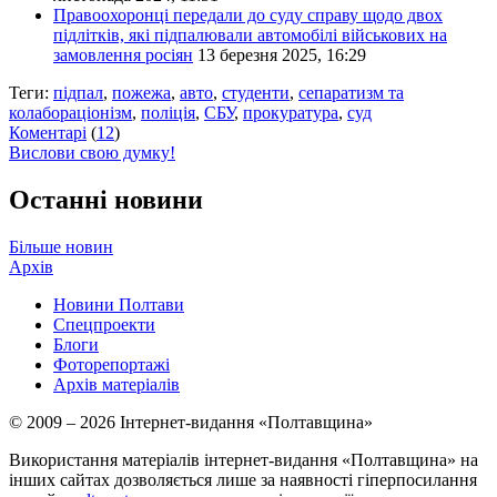
Правоохоронці передали до суду справу щодо двох
підлітків, які підпалювали автомобілі військових на
замовлення росіян
13 березня 2025, 16:29
Теги:
підпал
,
пожежа
,
авто
,
студенти
,
сепаратизм та
колабораціонізм
,
поліція
,
СБУ
,
прокуратура
,
суд
Коментарі
(
12
)
Вислови свою думку!
Останні новини
Більше новин
Архів
Новини Полтави
Спецпроекти
Блоги
Фоторепортажі
Архів матеріалів
© 2009 – 2026 Інтернет-видання «Полтавщина»
Використання матеріалів інтернет-видання «Полтавщина» на
інших сайтах дозволяється лише за наявності гіперпосилання