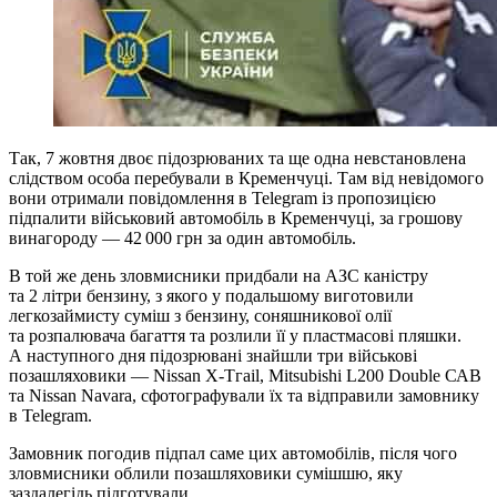
Так, 7 жовтня двоє підозрюваних та ще одна невстановлена
слідством особа перебували в Кременчуці. Там від невідомого
вони отримали повідомлення в Telegram із пропозицією
підпалити військовий автомобіль в Кременчуці, за грошову
винагороду — 42 000 грн за один автомобіль.
В той же день зловмисники придбали на АЗС каністру
та 2 літри бензину, з якого у подальшому виготовили
легкозаймисту суміш з бензину, соняшникової олії
та розпалювача багаття та розлили її у пластмасові пляшки.
А наступного дня підозрювані знайшли три військові
позашляховики — Nissan Х-Тгаіl, Mitsubishi L200 Double САВ
та Nissan Navara, сфотографували їх та відправили замовнику
в Telegram.
Замовник погодив підпал саме цих автомобілів, після чого
зловмисники облили позашляховики сумішшю, яку
заздалегідь підготували.