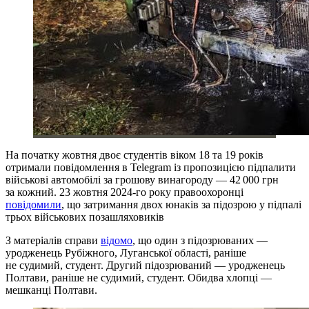
На початку жовтня двоє студентів віком 18 та 19 років
отримали повідомлення в Telegram із пропозицією підпалити
військові автомобілі за грошову винагороду — 42 000 грн
за кожний. 23 жовтня 2024-го року правоохоронці
повідомили
, що затримання двох юнаків за підозрою у підпалі
трьох військових позашляховиків
З матеріалів справи
відомо
, що один з підозрюваних —
уродженець Рубіжного, Луганської області, раніше
не судимий, студент. Другий підозрюваний — уродженець
Полтави, раніше не судимий, студент. Обидва хлопці —
мешканці Полтави.