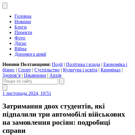
Головна
Новини
Блоги
Проекти
Фото
Досьє
Війна
Допомога армії
Новини Полтавщини:
Події
|
Політика і влада
|
Економіка і
бізнес
|
Спорт
|
Суспільство
|
Культура і освіта
|
Кримінал
|
Здоров’я
|
Цікавинки
|
Архів
1 листопада 2024, 10:51
Затримання двох студентів, які
підпалили три автомобілі військових
на замовлення росіян: подробиці
справи