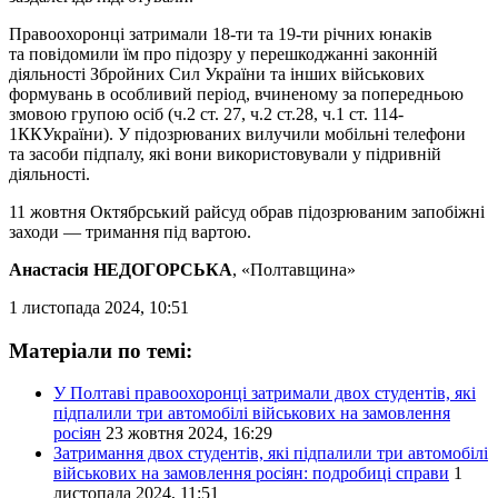
Правоохоронці затримали 18-ти та 19-ти річних юнаків
та повідомили їм про підозру у перешкоджанні законній
діяльності Збройних Сил України та інших військових
формувань в особливий період, вчиненому за попередньою
змовою групою осіб (ч.2 ст. 27, ч.2 ст.28, ч.1 ст. 114-
1ККУкраїни). У підозрюваних вилучили мобільні телефони
та засоби підпалу, які вони використовували у підривній
діяльності.
11 жовтня Октябрський райсуд обрав підозрюваним запобіжні
заходи — тримання під вартою.
Анастасія НЕДОГОРСЬКА
, «Полтавщина»
1 листопада 2024, 10:51
Матеріали по темі:
У Полтаві правоохоронці затримали двох студентів, які
підпалили три автомобілі військових на замовлення
росіян
23 жовтня 2024, 16:29
Затримання двох студентів, які підпалили три автомобілі
військових на замовлення росіян: подробиці справи
1
листопада 2024, 11:51