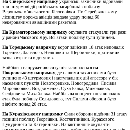
На Сіверському напрямку
українські захисники відбивали
три штурмові дії російських загарбників поблизу
Верхньокам’янського та Білогорівки. По Серебрянському
лісництву ворожа авіація завдала удару понад 60
некерованими авіаційними ракетами.
На Краматорському напрямку
окупанти атакували три рази
у районі Часового Яру. Всі атаки поблизу були зупинені.
На Торецькому напрямку
ворог здійснив 18 атак неподалік
Торецька, Залізного, Неліпівки та Щербинівки, противник
зазнав втрат та відступив.
Найбільш напруженою ситуація залишається
на
Покровському напрямку
, де нашими захисниками було
зупинено 43 штурмових і наступальних дій агресора у бік
населених пунктів Новоторецьке, Новогродівка, Лисівка,
Миролюбівка, Воздвиженка, Суха Балка, Миколаївка,
Селідове та Михайлівка. Найбільша концентрація ворожих
атак була поблизу Селидового, тут Силами оборони було
відбито понад 20 атак.
На Курахівському напрямку
Сили оборони відбили 31 атаку
позицій поблизу Георгіївки, Костянтинівки, Курахового,
Цукуриного та Катеринівки. Найактивніше окупанти
намагалися просунутися вперед в районах населених пунктів