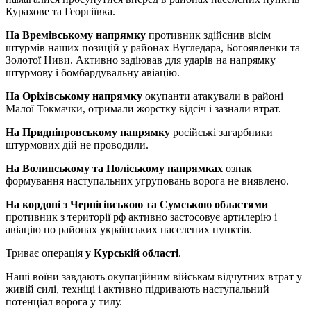
Курахове та Георгіївка.
На Времівському напрямку
противник здійснив вісім
штурмів наших позицій у районах Вугледара, Богоявленки та
Золотої Ниви. Активно задіював для ударів на напрямку
штурмову і бомбардувальну авіацію.
На Оріхівському напрямку
окупанти атакували в районі
Малої Токмачки, отримали жорстку відсіч і зазнали втрат.
На Придніпровському напрямку
російські загарбники
штурмових дій не проводили.
На Волинському та Поліському напрямках
ознак
формування наступальних угруповань ворога не виявлено.
На кордоні з Чернігівською та Сумською областями
противник з території рф активно застосовує артилерію і
авіацію по районах українських населених пунктів.
Триває операція
у Курській області
.
Наші воїни завдають окупаційним військам відчутних втрат у
живій силі, техніці і активно підривають наступальний
потенціал ворога у тилу.