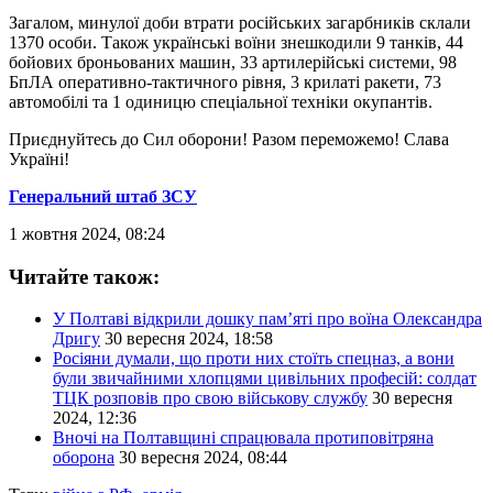
Загалом, минулої доби втрати російських загарбників склали
1370 особи. Також українські воїни знешкодили 9 танків, 44
бойових броньованих машин, 33 артилерійські системи, 98
БпЛА оперативно-тактичного рівня, 3 крилаті ракети, 73
автомобілі та 1 одиницю спеціальної техніки окупантів.
Приєднуйтесь до Сил оборони! Разом переможемо! Слава
Україні!
Генеральний штаб ЗСУ
1 жовтня 2024, 08:24
Читайте також:
У Полтаві відкрили дошку пам’яті про воїна Олександра
Дригу
30 вересня 2024, 18:58
Росіяни думали, що проти них стоїть спецназ, а вони
були звичайними хлопцями цивільних професій: солдат
ТЦК розповів про свою військову службу
30 вересня
2024, 12:36
Вночі на Полтавщині спрацювала протиповітряна
оборона
30 вересня 2024, 08:44