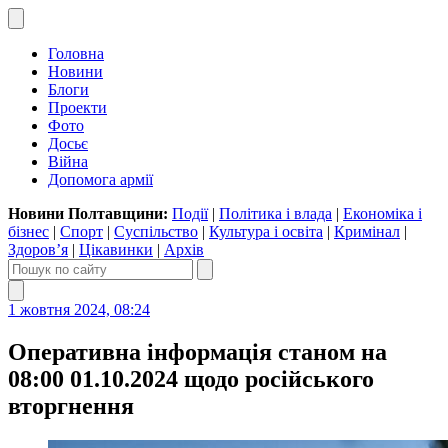
Головна
Новини
Блоги
Проекти
Фото
Досьє
Війна
Допомога армії
Новини Полтавщини:
Події
|
Політика і влада
|
Економіка і
бізнес
|
Спорт
|
Суспільство
|
Культура і освіта
|
Кримінал
|
Здоров’я
|
Цікавинки
|
Архів
1 жовтня 2024, 08:24
Оперативна інформація станом на
08:00 01.10.2024 щодо російського
вторгнення