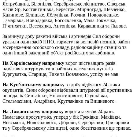
Яструбщина, Білопілля, Серебрянське лісництво, Сіверськ,
Часів Яр, Костянтинівка, Бересток, Мирноград, Шевченко,
Калинове, Білицьке, Яблунівка, Розлив, Новодонецьке,
Тамарівка, Новодарівка, Богоявленка, Мала Токмачка,
П’ятихатки, Веселянка, Антонівка, Кардашинка та Львове.
За минулу добу ракетні війська і артилерія Сил оборони
уразили один засіб ППО, гармату на вогневій позиції, район
зосередження особового складу, радіолокаційну станцію та
один інший важливий об’єкт російських загарбників.
На Харківському напрямку
ворог шістнадцять разів
намагався штурмувати в районах населених пунктів
Бургуватка, Стариця, Тихе та Вовчанськ, успіху не мав.
На Куп’янському напрямку
за добу відбулося 24 атаки
окупантів. Сили оборони відбивали штурмові дії противника
неподалік Синьківки, Новоосинового, Глушківки,
Стельмахівки, Андріївки, Кругляківки та Вишневого.
На Лиманському напрямку
ворог атакував 24 рази.
Намагався просунутись уперед у бік Греківки, Макіївки,
Невського, Новосадового, Діброви, Серебрянки, Григорівки
та у Серебрянському лісництві, одне боєзіткнення ще триває.