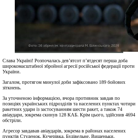
Слава Україні! Розпочалась дев’ятсот п’ятдесят перша доба
широкомасштабної збройної агресії російської федерації проти
України.
Загалом, протягом минулої доби зафіксовано 189 бойових
зіткнень.
За уточненою інформацією, вчора противник завдав по
позиціях українських підрозділів та населених пунктах чотири
ракетних удари із застосуванням шести ракет, а також 74
авіаудари, зокрема скинув 128 КАБ. Крім цього, здійснив 4694
обстріли.
Агресор завдавав авіаударів, зокрема в районах населених
пунктів Студенок, Кучерівка, Будівельне, Вишеньки,