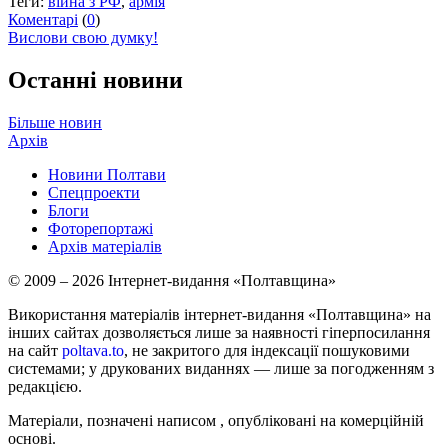
Теги:
війна з РФ
,
армія
Коментарі
(
0
)
Вислови свою думку!
Останні новини
Більше новин
Архів
Новини Полтави
Спецпроекти
Блоги
Фоторепортажі
Архів матеріалів
© 2009 – 2026 Інтернет-видання «Полтавщина»
Використання матеріалів інтернет-видання «Полтавщина» на
інших сайтах дозволяється лише за наявності гіперпосилання
на сайт
poltava.to
, не закритого для індексації пошуковими
системами; у друкованих виданнях — лише за погодженням з
редакцією.
Матеріали, позначені написом
, опубліковані на комерційній
основі.